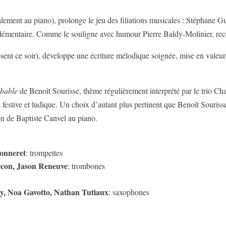
lement au piano), prolonge le jeu des filiations musicales : Stéphane G
plémentaire. Comme le souligne avec humour Pierre Baldy-Molinier, reco
sent ce soir), développe une écriture mélodique soignée, mise en valeu
obable
de Benoît Sourisse, thème régulièrement interprété par le trio Cha
 festive et ludique. Un choix d’autant plus pertinent que Benoît Souriss
on de Baptiste Canvel au piano.
Monneret
: trompettes
rcon, Jason Reneuve
: trombones
y, Noa Gavotto, Nathan Tutiaux
: saxophones