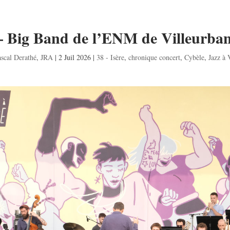
– Big Band de l’ENM de Villeurba
scal Derathé
,
JRA
|
2 Juil 2026
|
38 - Isère
,
chronique concert
,
Cybèle
,
Jazz à 