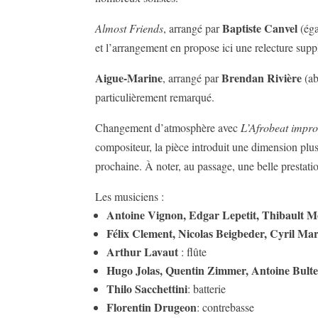
Baptiste Canvel
Almost Friends
, arrangé par
(éga
et l’arrangement en propose ici une relecture sup
Aigue-Marine
Brendan Rivière
, arrangé par
(ab
particulièrement remarqué.
Changement d’atmosphère avec
L’Afrobeat impr
compositeur, la pièce introduit une dimension plus
prochaine. À noter, au passage, une belle prestati
Les musiciens :
Antoine Vignon, Edgar Lepetit, Thibault 
Félix Clement, Nicolas Beigbeder, Cyril Ma
Arthur Lavaut
: flûte
Hugo Jolas, Quentin Zimmer, Antoine Bulte
Thilo Sacchettini
: batterie
Florentin Drugeon
: contrebasse