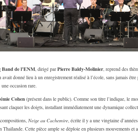
g Band de l’ENM
Pierre Baldy-Molinier
, dirigé par
, reprend des thè
n avait donné lieu à un enregistrement réalisé à l’école, sans jamais être
: une occasion rare.
rémie Cohen
(présent dans le public). Comme son titre l’indique, le morc
isant claquer les doigts, installant immédiatement une dynamique collect
s compositions,
Neige au Cachemire
, écrite il y a une vingtaine d’anné
en Thaïlande. Cette pièce ample se déploie en plusieurs mouvements et a