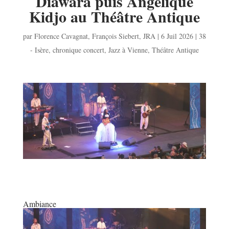
Diawara puis Angélique
Kidjo au Théâtre Antique
par
Florence Cavagnat
,
François Siebert
,
JRA
|
6 Juil 2026
|
38
- Isère
,
chronique concert
,
Jazz à Vienne
,
Théâtre Antique
Ambiance