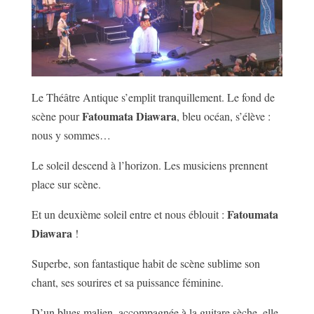
Le Théâtre Antique s’emplit tranquillement. Le fond de
Fatoumata Diawara
scène pour
, bleu océan, s’élève :
nous y sommes…
Le soleil descend à l’horizon. Les musiciens prennent
place sur scène.
Fatoumata
Et un deuxième soleil entre et nous éblouit :
Diawara
!
Superbe, son fantastique habit de scène sublime son
chant, ses sourires et sa puissance féminine.
D’un blues malien, accompagnée à la guitare sèche, elle