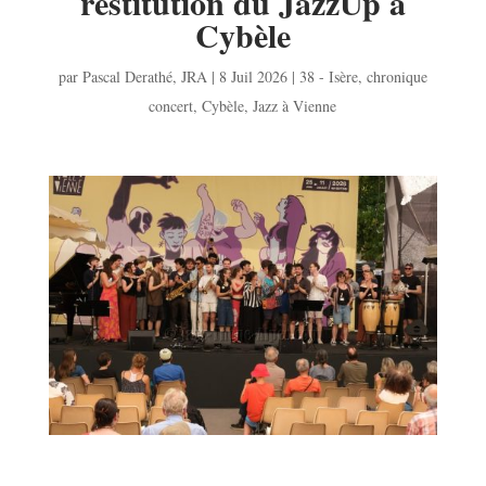
restitution du JazzUp à
Cybèle
par
Pascal Derathé
,
JRA
|
8 Juil 2026
|
38 - Isère
,
chronique
concert
,
Cybèle
,
Jazz à Vienne