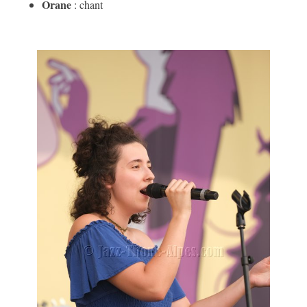
Orane
: chant