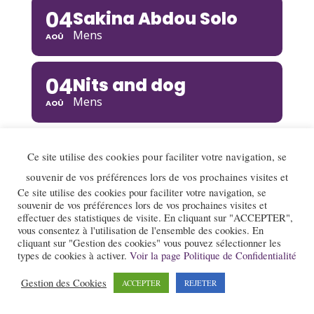
04
Sakina Abdou Solo
Mens
AOÛ
04
Nits and dog
Mens
AOÛ
Voir plus de concerts
Ce site utilise des cookies pour faciliter votre navigation, se
souvenir de vos préférences lors de vos prochaines visites et
Ce site utilise des cookies pour faciliter votre navigation, se
souvenir de vos préférences lors de vos prochaines visites et
effectuer des statistiques de visite. En cliquant sur "ACCEPTER",
vous consentez à l'utilisation de l'ensemble des cookies. En
cliquant sur "Gestion des cookies" vous pouvez sélectionner les
Vu récemment
types de cookies à activer.
Voir la page Politique de Confidentialité
Gestion des Cookies
ACCEPTER
REJETER
Skokiaan Brass Band
11/09/2025 –
au Jazz Club de
Grenoble (
voir ici
)