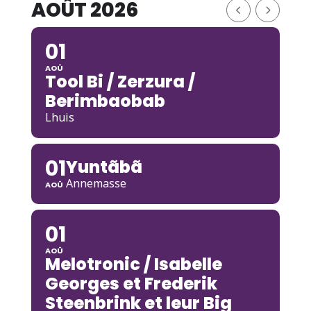
AOÛT 2026
01
AOÛ
Tool Bi / Zerzura /
Berimbaobab
Lhuis
01
Yuntãbã
Annemasse
AOÛ
01
AOÛ
Melotronic / Isabelle
Georges et Frederik
Steenbrink et leur Big