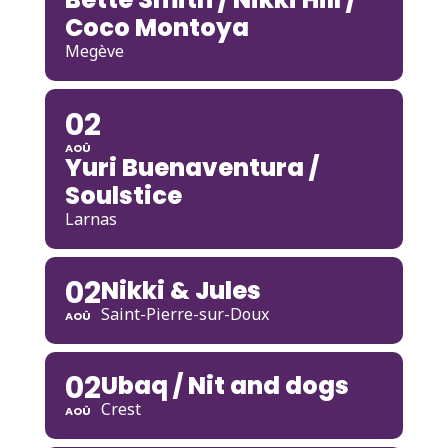
Coco Montoya
Megève
02
AOÛ
Yuri Buenaventura /
Soulstice
Larnas
02
Nikki & Jules
Saint-Pierre-sur-Doux
AOÛ
02
Ubaq / Nit and dogs
Crest
AOÛ