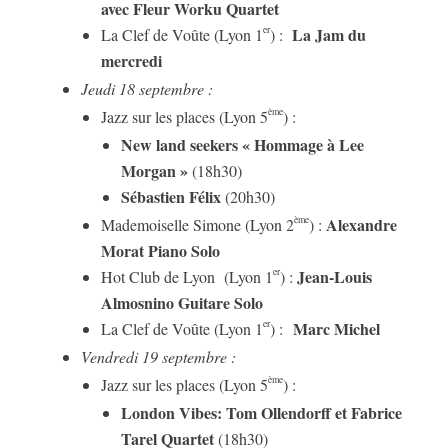
avec Fleur Worku Quartet
La Jam du
er
La Clef de Voûte (Lyon 1
) :
mercredi
Jeudi 18 septembre :
ème
Jazz sur les places (Lyon 5
) :
New land seekers « Hommage à Lee
Morgan »
(18h30)
Sébastien Félix
(20h30)
Alexandre
ème
Mademoiselle Simone (Lyon 2
) :
Morat Piano Solo
Jean-Louis
er
Hot Club de Lyon (Lyon 1
) :
Almosnino Guitare Solo
Marc Michel
er
La Clef de Voûte (Lyon 1
) :
Vendredi 19 septembre :
ème
Jazz sur les places (Lyon 5
) :
London Vibes: Tom Ollendorff et Fabrice
Tarel Quartet
(18h30)