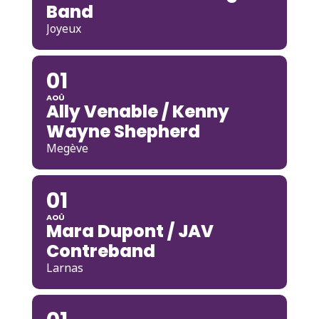
Band
Joyeux
01
AOÛ
Ally Venable / Kenny
Wayne Shepherd
Megève
01
AOÛ
Mara Dupont / JAV
Contreband
Larnas