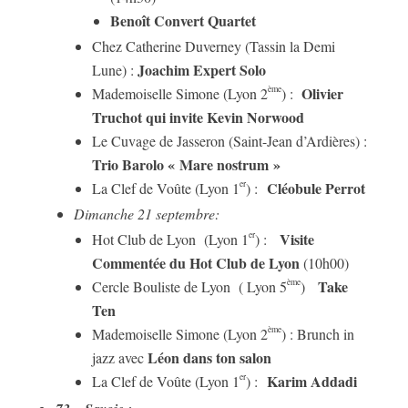
Benoît Convert Quartet
Chez Catherine Duverney (Tassin la Demi
Joachim Expert Solo
Lune) :
Olivier
ème
Mademoiselle Simone (Lyon 2
) :
Truchot qui invite Kevin Norwood
Le Cuvage de Jasseron (Saint-Jean d’Ardières) :
Trio Barolo « Mare nostrum »
Cléobule Perrot
er
La Clef de Voûte (Lyon 1
) :
Dimanche 21 septembre:
Visite
er
Hot Club de Lyon (Lyon 1
) :
Commentée du Hot Club de Lyon
(10h00)
Take
ème
Cercle Bouliste de Lyon ( Lyon 5
)
Ten
ème
Mademoiselle Simone (Lyon 2
) : Brunch in
Léon dans ton salon
jazz avec
Karim Addadi
er
La Clef de Voûte (Lyon 1
) :