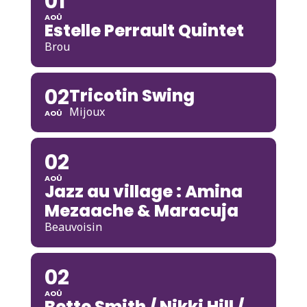
01
AOÛ
Estelle Perrault Quintet
Brou
02
Tricotin Swing
Mijoux
AOÛ
02
AOÛ
Jazz au village : Amina
Mezaache & Maracuja
Beauvoisin
02
AOÛ
Bette Smith / Nikki Hill /