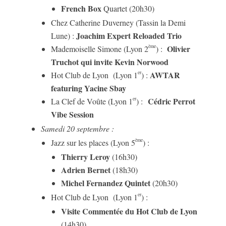
French Box
Quartet (20h30)
Chez Catherine Duverney (Tassin la Demi
Joachim Expert Reloaded Trio
Lune) :
Olivier
ème
Mademoiselle Simone (Lyon 2
) :
Truchot qui invite Kevin Norwood
AWTAR
er
Hot Club de Lyon (Lyon 1
) :
featuring Yacine Sbay
Cédric Perrot
er
La Clef de Voûte (Lyon 1
) :
Vibe Session
Samedi 20
septembre
:
ème
Jazz sur les places (Lyon 5
) :
Thierry Leroy
(16h30)
Adrien Bernet
(18h30)
Michel Fernandez Quintet
(20h30)
er
Hot Club de Lyon (Lyon 1
) :
Visite Commentée du Hot Club de Lyon
(14h30)