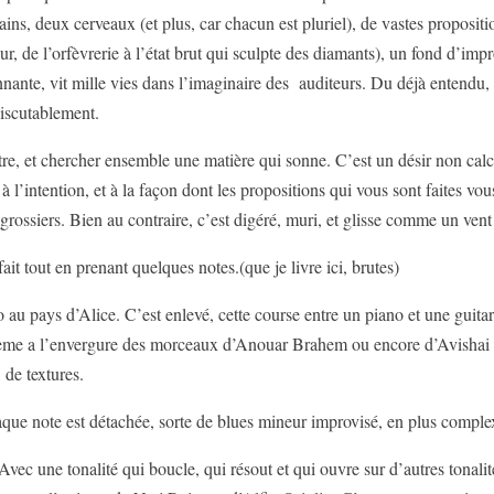
ins, deux cerveaux (et plus, car chacun est pluriel), de vastes propositi
 pur, de l’orfèvrerie à l’état brut qui sculpte des diamants), un fond d’impro
onnante, vit mille vies dans l’imaginaire des auditeurs. Du déjà entendu, 
discutablement.
’autre, et chercher ensemble une matière qui sonne. C’est un désir non calc
 à l’intention, et à la façon dont les propositions qui vous sont faites vo
 grossiers. Bien au contraire, c’est digéré, muri, et glisse comme un vent
 fait tout en prenant quelques notes.(que je livre ici, brutes)
ays d’Alice. C’est enlevé, cette course entre un piano et une guitare 
me a l’envergure des morceaux d’Anouar Brahem ou encore d’Avishai Co
 de textures.
que note est détachée, sorte de blues mineur improvisé, en plus complex
Avec une tonalité qui boucle, qui résout et qui ouvre sur d’autres tonal