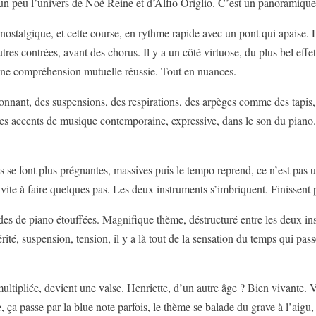
, un peu l’univers de Noé Reine et d’Alfio Origlio. C’est un panoramique
nostalgique, et cette course, en rythme rapide avec un pont qui apaise. L
utres contrées, avant des chorus. Il y a un côté virtuose, du plus bel effe
, une compréhension mutuelle réussie. Tout en nuances.
onnant, des suspensions, des respirations, des arpèges comme des tapis, s
 des accents de musique contemporaine, expressive, dans le son du piano. 
s se font plus prégnantes, massives puis le tempo reprend, ce n’est pas u
nvite à faire quelques pas. Les deux instruments s’imbriquent. Finissent 
es de piano étouffées. Magnifique thème, déstructuré entre les deux ins
ité, suspension, tension, il y a là tout de la sensation du temps qui pas
tipliée, devient une valse. Henriette, d’un autre âge ? Bien vivante. Va
gue, ça passe par la blue note parfois, le thème se balade du grave à l’aigu,