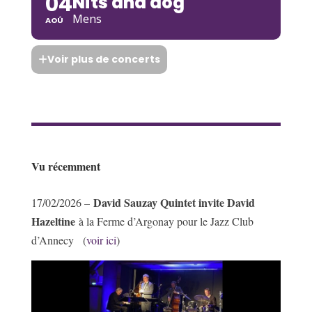
04
Nits and dog
Mens
AOÛ
Voir plus de concerts
Vu récemment
David Sauzay Quintet invite David
17/02/2026 –
Hazeltine
à la Ferme d’Argonay pour le Jazz Club
d’Annecy (
voir ici
)