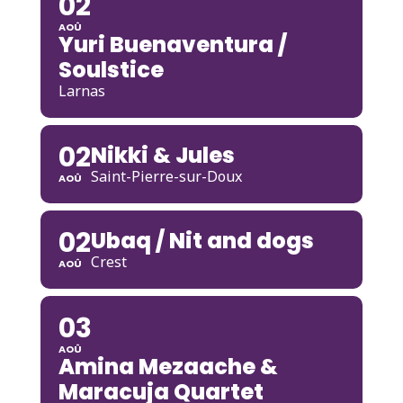
02
AOÛ
Yuri Buenaventura /
Soulstice
Larnas
02
Nikki & Jules
Saint-Pierre-sur-Doux
AOÛ
02
Ubaq / Nit and dogs
Crest
AOÛ
03
AOÛ
Amina Mezaache &
Maracuja Quartet