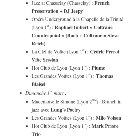
French
Jazz at Chasselay (Chasselay) :
Preservation + DJ Jeepy
Opéra Underground à la Chapelle de la Trinité
Raphaël Imbert « Coltrane
er
(Lyon 1
) :
Counterpoint » (Bach + Coltrane = Steve
Reich)
Cédric Perrot
er
La Clef de Voûte (Lyon 1
) :
Vibe Session
Plume
er
Hot Club de Lyon (Lyon 1
) :
Thomas
er
Les Grandes Voûtes (Lyon 1
) :
Blaisel
er
Dimanche 1
mars :
ème
Mademoiselle Simone (Lyon 2
) : Brunch in
Lung’s Poetry
jazz avec
Milo Volson
er
Les Grandes Voûtes (Lyon 1
) :
Mark Priore
er
Hot Club de Lyon (Lyon 1
) :
Trio