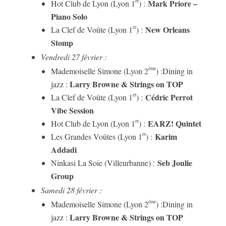
Mark Priore –
er
Hot Club de Lyon (Lyon 1
) :
Piano Solo
New Orleans
er
La Clef de Voûte (Lyon 1
) :
Stomp
Vendredi 27 février :
ème
Mademoiselle Simone (Lyon 2
) :
Dining in
Larry Browne & Strings on TOP
jazz :
Cédric Perrot
er
La Clef de Voûte (Lyon 1
) :
Vibe Session
EARZ! Quintet
er
Hot Club de Lyon (Lyon 1
) :
Karim
er
Les Grandes Voûtes (Lyon 1
) :
Addadi
Seb Joulie
Ninkasi La Soie (Villeurbanne) :
Group
Samedi 28 février :
ème
Mademoiselle Simone (Lyon 2
) :
Dining in
Larry Browne & Strings on TOP
jazz :