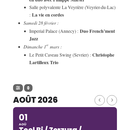
Salle polyvalente La Veyrière (Veyrier-du-Lac)
La vie en cordes
:
Samedi 28 février :
Duo French’ment
Imperial Palace (Annecy) :
Jazz
er
Dimanche 1
mars :
Christophe
Le Petit Caveau Swing (Sevrier) :
Lartilleux Trio
AOÛT 2026
01
AOÛ
Tool Bi / Zerzura /