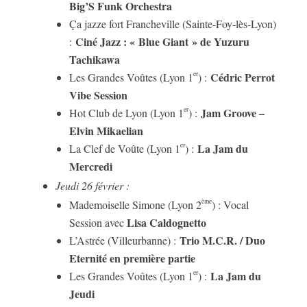
Big’S Funk Orchestra
Ça jazze fort Francheville (Sainte-Foy-lès-Lyon)
Ciné Jazz : « Blue Giant » de Yuzuru
:
Tachikawa
Cédric Perrot
er
Les Grandes Voûtes (Lyon 1
) :
Vibe Session
Jam Groove –
er
Hot Club de Lyon (Lyon 1
) :
Elvin Mikaelian
La Jam du
er
La Clef de Voûte (Lyon 1
) :
Mercredi
Jeudi 26 février :
ème
Mademoiselle Simone (Lyon 2
) : Vocal
Lisa Caldognetto
Session avec
Trio M.C.R. / Duo
L’Astrée (Villeurbanne) :
Eternité en première partie
La Jam du
er
Les Grandes Voûtes (Lyon 1
) :
Jeudi