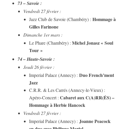
73 – Savoie :
Vendredi 27 février :
Hommage à
Jazz Club de Savoie (Chambéry) :
Gilles Farinone
Dimanche 1er mars :
Michel Jonasz « Soul
Le Phare (Chambéry) :
Tour »
74 – Haute-Savoie :
Jeudi 26 février :
Duo French’ment
Imperial Palace (Annecy) :
Jazz
C.R.R. & Les Carrés (Annecy-le-Vieux) :
Cabaret aux C(A)RR(ÉS) –
Apéro-Concert :
Hommage à Herbie Hancock
Vendredi 27 février :
Joanne Peacock
Imperial Palace (Annecy) :
en duo avec Philippe Martel