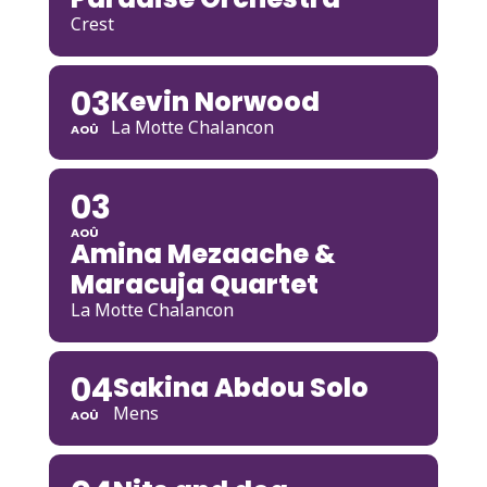
Crest
03
Kevin Norwood
La Motte Chalancon
AOÛ
03
AOÛ
Amina Mezaache &
Maracuja Quartet
La Motte Chalancon
04
Sakina Abdou Solo
Mens
AOÛ