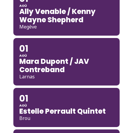
AOÛ
Ally Venable / Kenny
Wayne Shepherd
Megève
01
AOÛ
Mara Dupont / JAV
Contreband
Larnas
01
AOÛ
Estelle Perrault Quintet
Brou