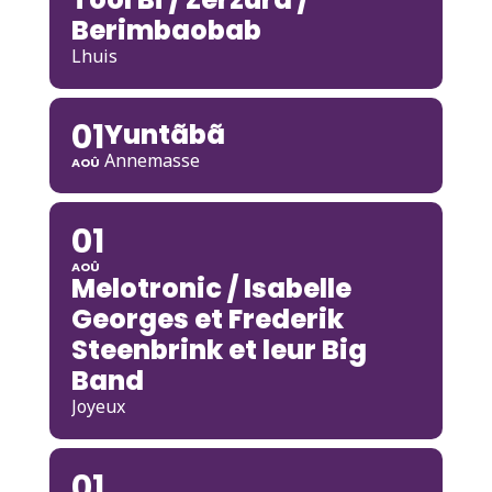
Berimbaobab
Lhuis
01
Yuntãbã
Annemasse
AOÛ
01
AOÛ
Melotronic / Isabelle
Georges et Frederik
Steenbrink et leur Big
Band
Joyeux
01