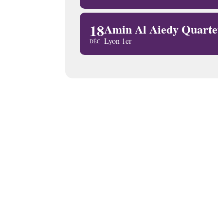
18
Amin Al Aiedy Quart
Lyon 1er
DÉC