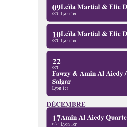
09
Leïla Martial & Elie
Lyon 1er
OCT
10
Leïla Martial & Elie
Lyon 1er
OCT
22
OCT
Fawzy & Amin Al Aiedy 
Salgar
Lyon 1er
DÉCEMBRE
17
Amin Al Aiedy Quart
Lyon 1er
DÉC