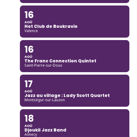
16
AOÛ
Hot Club de Boukravie
Valence
16
AOÛ
The Franc Connection Quintet
Saint-Pierre-sur-Doux
17
AOÛ
Jazz au village : Lady Scott Quartet
Montségur-sur-Lauzon
18
AOÛ
Djoukil Jazz Band
Annecy