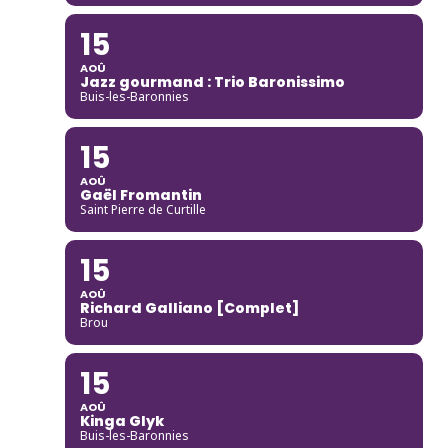
15
AOÛ
Jazz gourmand : Trio Baronissimo
Buis-les-Baronnies
15
AOÛ
Gaël Fromantin
Saint Pierre de Curtille
15
AOÛ
Richard Galliano [Complet]
Brou
15
AOÛ
Kinga Glyk
Buis-les-Baronnies