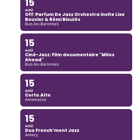
15
AOÛ
Off: Parfum De Jazz Orchestra invite Lise
Bouvier & Rémi Bioulès
Buis-les-Baronnies
15
AOÛ
Ciné-Jazz: Film documentaire "Miles
Ahead"
Buis-les-Baronnies
15
AOÛ
Corto.Alto
Annemasse
15
AOÛ
Duo French’ment Jazz
Annecy