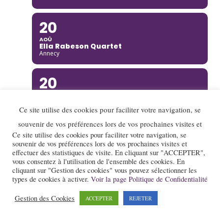
20
AOÛ
Ella Rabeson Quartet
Annecy
20
AOÛ
Ariane Racicot Trio
Ce site utilise des cookies pour faciliter votre navigation, se
Donzère
souvenir de vos préférences lors de vos prochaines visites et
20
Ce site utilise des cookies pour faciliter votre navigation, se
souvenir de vos préférences lors de vos prochaines visites et
AOÛ
effectuer des statistiques de visite. En cliquant sur "ACCEPTER",
Carmen Bradford Quartet
vous consentez à l'utilisation de l'ensemble des cookies. En
Annecy
cliquant sur "Gestion des cookies" vous pouvez sélectionner les
types de cookies à activer.
Voir la page Politique de Confidentialité
21
Gestion des Cookies
ACCEPTER
REJETER
AOÛ
Jazz gourmand : Projet "Incandescente"