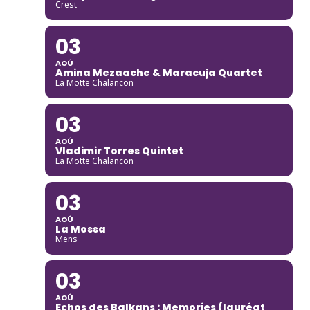
Crest
03
AOÛ
Amina Mezaache & Maracuja Quartet
La Motte Chalancon
03
AOÛ
Vladimir Torres Quintet
La Motte Chalancon
03
AOÛ
La Mossa
Mens
03
AOÛ
Echos des Balkans : Memories (lauréat