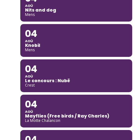
AOÛ
Nits and dog
Mens
04
AOÛ
Knobil
Mens
04
AOÛ
Le concours : Nubë
Crest
04
AOÛ
Mayflies (Free birds / Ray Charles)
La Motte Chalancon
04