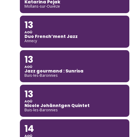
Katarina Pejak
Mollans-sur-Ouvèze
13
AOÛ
Duo French’ment Jazz
Annecy
13
AOÛ
Jazz gourmand : Sunrisa
Buis-les-Baronnies
13
AOÛ
Nicole Johänntgen Quintet
Buis-les-Baronnies
14
AOÛ