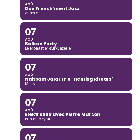
AOÛ
Duo French’ment Jazz
Annecy
07
AOÛ
Balkan Party
Le Monastier-sur-Gazeille
07
AOÛ
Naissam Jalal Trio "Healing Rituals"
Mens
07
AOÛ
ElektroSax avec Pierre Marcon
Pontempeyrat
07