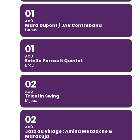
01
AOÛ
Mara Dupont / JAV Contreband
Larnas
01
AOÛ
Estelle Perrault Quintet
Brou
02
AOÛ
Tricotin Swing
Mijoux
02
AOÛ
Jazz au village : Amina Mezaache &
Maracuja