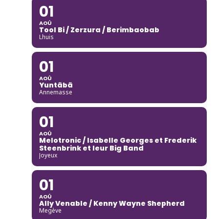
01
AOÛ
Tool Bi / Zerzura / Berimbaobab
Lhuis
01
AOÛ
Yuntãbã
Annemasse
01
AOÛ
Melotronic / Isabelle Georges et Frederik
Steenbrink et leur Big Band
Joyeux
01
AOÛ
Ally Venable / Kenny Wayne Shepherd
Megève