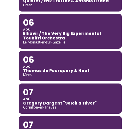
Quintet / Erik Truffaz & Antonio Lizana
Crest
06
AOÛ
Elliavir / The Very Big Experimental
Toubifri Orchestra
Le Monastier-sur-Gazeille
06
AOÛ
Thomas de Pourquery & Heat
Mens
07
AOÛ
Gregory Dargent "Soleil d’Hiver"
Cornillon-en-Trièves
07