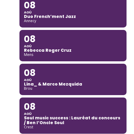
08
AOÛ
Duo French’ment Jazz
Annecy
08
AOÛ
Rebecca Roger Cruz
Mens
08
AOÛ
Lina_ & Marco Mezquida
Brou
08
AOÛ
Soul music success : Lauréat du concours
/ Ben l’Oncle Soul
Crest