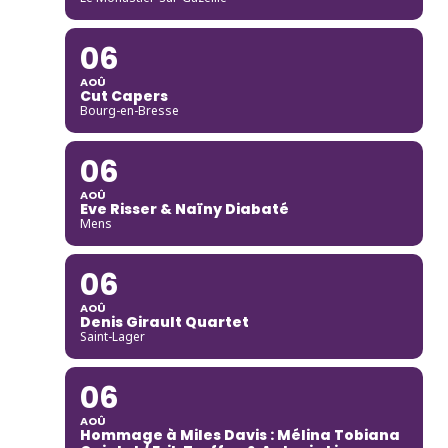
06
AOÛ
Cut Capers
Bourg-en-Bresse
06
AOÛ
Eve Risser & Naïny Diabaté
Mens
06
AOÛ
Denis Girault Quartet
Saint-Lager
06
AOÛ
Hommage à Miles Davis : Mélina Tobiana