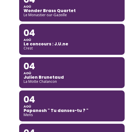
AOÛ
Wonder Brass Quartet
Le Monastier-sur-Gazeille
04
AOÛ
Le concours : J.U.ne
Crest
04
AOÛ
Julien Brunetaud
La Motte Chalancon
04
AOÛ
Papanosh " Tu danses-tu ? "
Mens