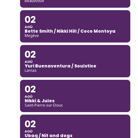
Beauvoisin
02
AOÛ
Bette Smith / Nikki Hill / Coco Montoya
Megève
02
AOÛ
Yuri Buenaventura / Soulstice
Larnas
02
AOÛ
Nikki & Jules
Saint-Pierre-sur-Doux
02
AOÛ
Ubaq / Nit and dogs