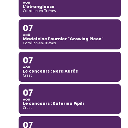
AOÛ
L'étrangleuse
Cornillon-en-Trièves
07
AOÛ
Madeleine Fournier "Growing Piece"
Cornillon-en-Trièves
07
AOÛ
Le concours : Nora Aurée
Crest
07
AOÛ
Le concours : Katerina Pipili
Crest
07