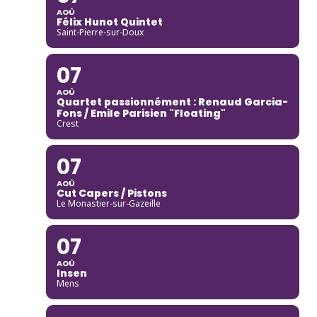
AOÛ
Félix Hunot Quintet
Saint-Pierre-sur-Doux
07
AOÛ
Quartet passionnément : Renaud Garcia-
Fons / Emile Parisien "Floating"
Crest
07
AOÛ
Cut Capers / Pistons
Le Monastier-sur-Gazeille
07
AOÛ
Insen
Mens