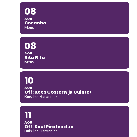
08
AOÛ
Cocanha
Mens
08
AOÛ
Rita Rita
Mens
10
AOÛ
Off: Kees Oosterwijk Quintet
Buis-les-Baronnies
11
AOÛ
Off: Soul Pirates duo
Buis-les-Baronnies