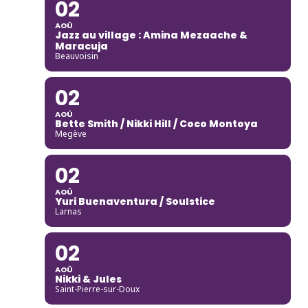
02
AOÛ
Jazz au village : Amina Mezaache &
Maracuja
Beauvoisin
02
AOÛ
Bette Smith / Nikki Hill / Coco Montoya
Megève
02
AOÛ
Yuri Buenaventura / Soulstice
Larnas
02
AOÛ
Nikki & Jules
Saint-Pierre-sur-Doux