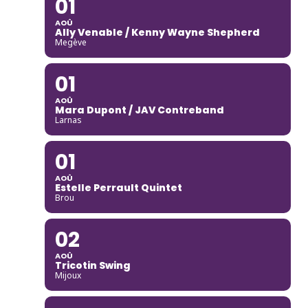
01
AOÛ
Ally Venable / Kenny Wayne Shepherd
Megève
01
AOÛ
Mara Dupont / JAV Contreband
Larnas
01
AOÛ
Estelle Perrault Quintet
Brou
02
AOÛ
Tricotin Swing
Mijoux