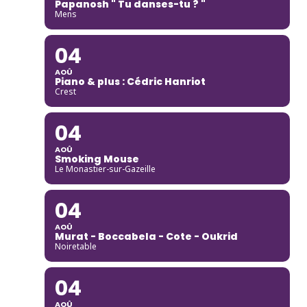
Papanosh " Tu danses-tu ? "
Mens
04
AOÛ
Piano & plus : Cédric Hanriot
Crest
04
AOÛ
Smoking Mouse
Le Monastier-sur-Gazeille
04
AOÛ
Murat - Boccabela - Cote - Oukrid
Noiretable
04
AOÛ