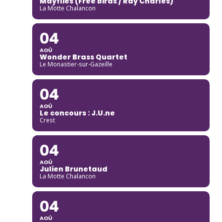
Mayflies (Free birds / Ray Charles)
La Motte Chalancon
04
AOÛ
Wonder Brass Quartet
Le Monastier-sur-Gazeille
04
AOÛ
Le concours : J.U.ne
Crest
04
AOÛ
Julien Brunetaud
La Motte Chalancon
04
AOÛ