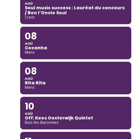
AOÛ
Soul music success : Lauréat du concours
/ Ben l’Oncle Soul
Crest
08
AOÛ
Cocanha
Mens
08
AOÛ
Rita Rita
Mens
10
AOÛ
Off: Kees Oosterwijk Quintet
Buis-les-Baronnies