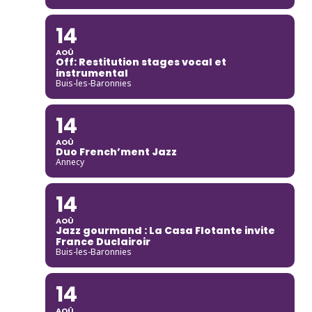
14
AOÛ
Off: Restitution stages vocal et
instrumental
Buis-les-Baronnies
14
AOÛ
Duo French’ment Jazz
Annecy
14
AOÛ
Jazz gourmand : La Casa Flotante invite
France Duclairoir
Buis-les-Baronnies
14
AOÛ