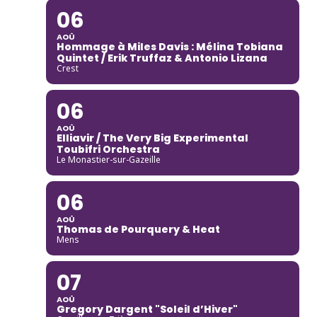
06
AOÛ
Hommage à Miles Davis : Mélina Tobiana
Quintet / Erik Truffaz & Antonio Lizana
Crest
06
AOÛ
Elliavir / The Very Big Experimental
Toubifri Orchestra
Le Monastier-sur-Gazeille
06
AOÛ
Thomas de Pourquery & Heat
Mens
07
AOÛ
Gregory Dargent "Soleil d’Hiver"