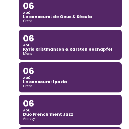
06
AOÛ
Le concours : de Geus & Sécula
Crest
06
AOÛ
Kyrie Kristmanson & Karsten Hochapfel
Mens
06
AOÛ
Le concours : Ipazia
Crest
06
AOÛ
Duo French’ment Jazz
Annecy