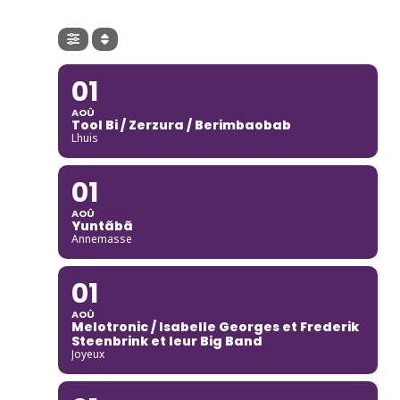
01
AOÛ
Tool Bi / Zerzura / Berimbaobab
Lhuis
01
AOÛ
Yuntãbã
Annemasse
01
AOÛ
Melotronic / Isabelle Georges et Frederik
Steenbrink et leur Big Band
Joyeux