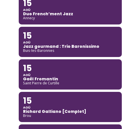
15
AOÛ
Duo French’ment Jazz
Annecy
15
AOÛ
Jazz gourmand : Trio Baronissimo
Buis-les-Baronnies
15
AOÛ
Gaël Fromantin
Saint Pierre de Curtille
15
AOÛ
Richard Galliano [Complet]
Brou