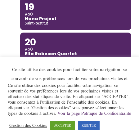
19
AOÛ
Nana Project
Saint-Restitut
20
AOÛ
Ella Rabeson Quartet
Annecy
Ce site utilise des cookies pour faciliter votre navigation, se
20
souvenir de vos préférences lors de vos prochaines visites et
AOÛ
Ce site utilise des cookies pour faciliter votre navigation, se
Ariane Racicot Trio
souvenir de vos préférences lors de vos prochaines visites et
Donzère
effectuer des statistiques de visite. En cliquant sur "ACCEPTER",
vous consentez à l'utilisation de l'ensemble des cookies. En
cliquant sur "Gestion des cookies" vous pouvez sélectionner les
20
types de cookies à activer.
Voir la page Politique de Confidentialité
AOÛ
Carmen Bradford Quartet
Gestion des Cookies
ACCEPTER
REJETER
Annecy