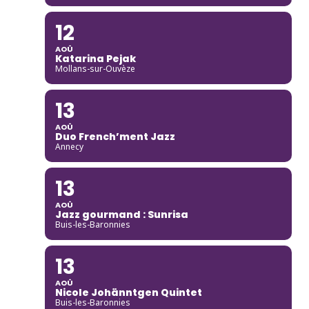
12
AOÛ
Katarina Pejak
Mollans-sur-Ouvèze
13
AOÛ
Duo French’ment Jazz
Annecy
13
AOÛ
Jazz gourmand : Sunrisa
Buis-les-Baronnies
13
AOÛ
Nicole Johänntgen Quintet
Buis-les-Baronnies