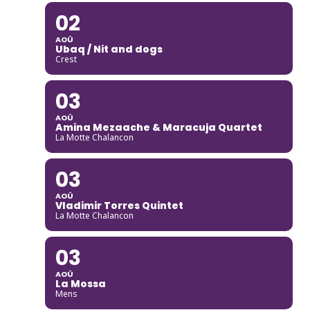
02
AOÛ
Ubaq / Nit and dogs
Crest
03
AOÛ
Amina Mezaache & Maracuja Quartet
La Motte Chalancon
03
AOÛ
Vladimir Torres Quintet
La Motte Chalancon
03
AOÛ
La Mossa
Mens