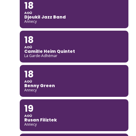
18
AOÛ
Djoukil Jazz Band
Annecy
18
AOÛ
Camille Heim Quintet
La Garde-Adhémar
18
AOÛ
Benny Green
Annecy
19
AOÛ
Rusan Filiztek
Annecy