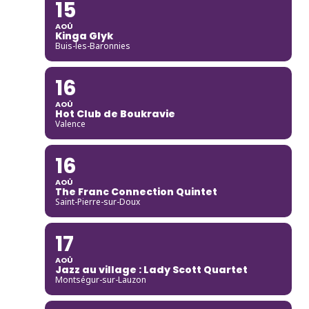
15
AOÛ
Kinga Glyk
Buis-les-Baronnies
16
AOÛ
Hot Club de Boukravie
Valence
16
AOÛ
The Franc Connection Quintet
Saint-Pierre-sur-Doux
17
AOÛ
Jazz au village : Lady Scott Quartet
Montségur-sur-Lauzon