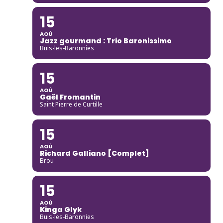
15
AOÛ
Jazz gourmand : Trio Baronissimo
Buis-les-Baronnies
15
AOÛ
Gaël Fromantin
Saint Pierre de Curtille
15
AOÛ
Richard Galliano [Complet]
Brou
15
AOÛ
Kinga Glyk
Buis-les-Baronnies