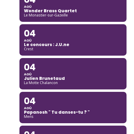
AOÛ
Wonder Brass Quartet
Le Monastier-sur-Gazeille
04
AOÛ
Le concours : J.U.ne
Crest
04
AOÛ
Julien Brunetaud
La Motte Chalancon
04
AOÛ
Papanosh " Tu danses-tu ? "
Mens