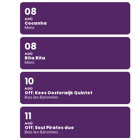
08
AOÛ
Cocanha
Mens
08
AOÛ
Rita Rita
Mens
10
AOÛ
Off: Kees Oosterwijk Quintet
Buis-les-Baronnies
11
AOÛ
Off: Soul Pirates duo
Buis-les-Baronnies