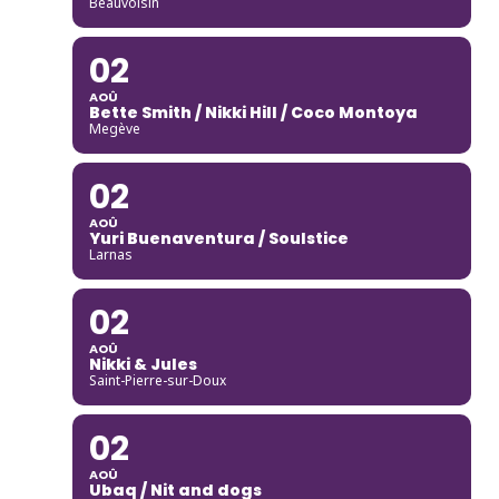
Beauvoisin
02
AOÛ
Bette Smith / Nikki Hill / Coco Montoya
Megève
02
AOÛ
Yuri Buenaventura / Soulstice
Larnas
02
AOÛ
Nikki & Jules
Saint-Pierre-sur-Doux
02
AOÛ
Ubaq / Nit and dogs