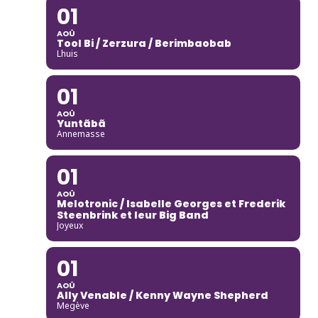
01
AOÛ
Tool Bi / Zerzura / Berimbaobab
Lhuis
01
AOÛ
Yuntãbã
Annemasse
01
AOÛ
Melotronic / Isabelle Georges et Frederik
Steenbrink et leur Big Band
Joyeux
01
AOÛ
Ally Venable / Kenny Wayne Shepherd
Megève