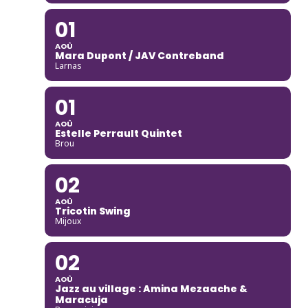
01
AOÛ
Mara Dupont / JAV Contreband
Larnas
01
AOÛ
Estelle Perrault Quintet
Brou
02
AOÛ
Tricotin Swing
Mijoux
02
AOÛ
Jazz au village : Amina Mezaache &
Maracuja