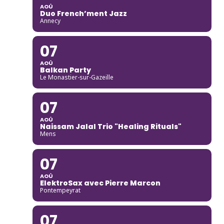
AOÛ
Duo French’ment Jazz
Annecy
07
AOÛ
Balkan Party
Le Monastier-sur-Gazeille
07
AOÛ
Naissam Jalal Trio "Healing Rituals"
Mens
07
AOÛ
ElektroSax avec Pierre Marcon
Pontempeyrat
07