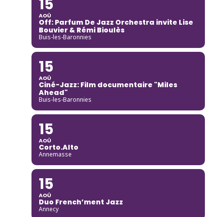
15
AOÛ
Off: Parfum De Jazz Orchestra invite Lise
Bouvier & Rémi Bioulès
Buis-les-Baronnies
15
AOÛ
Ciné-Jazz: Film documentaire "Miles
Ahead"
Buis-les-Baronnies
15
AOÛ
Corto.Alto
Annemasse
15
AOÛ
Duo French’ment Jazz
Annecy