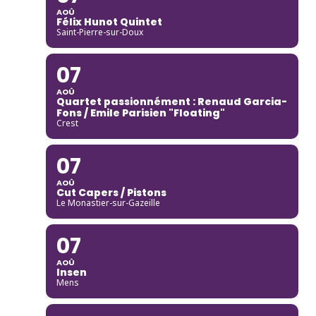
AOÛ
Félix Hunot Quintet
Saint-Pierre-sur-Doux
07
AOÛ
Quartet passionnément : Renaud Garcia-
Fons / Emile Parisien "Floating"
Crest
07
AOÛ
Cut Capers / Pistons
Le Monastier-sur-Gazeille
07
AOÛ
Insen
Mens