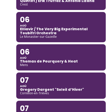
Quintet / Erik Truffaz & Antonio Lizana
Crest
06
AOÛ
Elliavir / The Very Big Experimental
Toubifri Orchestra
Le Monastier-sur-Gazeille
06
AOÛ
Thomas de Pourquery & Heat
Mens
07
AOÛ
Gregory Dargent "Soleil d’Hiver"
Cornillon-en-Trièves
07