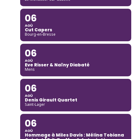
06
AOÛ
Cut Capers
Bourg-en-Bresse
06
AOÛ
Eve Risser & Naïny Diabaté
Mens
06
AOÛ
Denis Girault Quartet
Saint-Lager
06
AOÛ
Hommage à Miles Davis : Mélina Tobiana