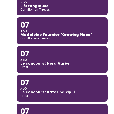
AOÛ
L'étrangleuse
Cornillon-en-Trièves
07
AOÛ
Madeleine Fournier "Growing Piece"
Cornillon-en-Trièves
07
AOÛ
Le concours : Nora Aurée
Crest
07
AOÛ
Le concours : Katerina Pipili
Crest
07