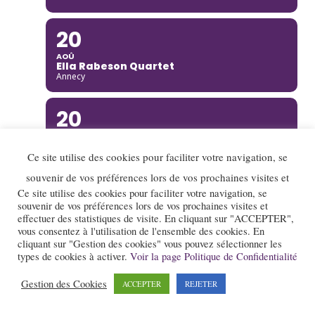
20
AOÛ
Ella Rabeson Quartet
Annecy
20
AOÛ
Ariane Racicot Trio
Ce site utilise des cookies pour faciliter votre navigation, se
Donzère
souvenir de vos préférences lors de vos prochaines visites et
20
Ce site utilise des cookies pour faciliter votre navigation, se
souvenir de vos préférences lors de vos prochaines visites et
AOÛ
effectuer des statistiques de visite. En cliquant sur "ACCEPTER",
Carmen Bradford Quartet
vous consentez à l'utilisation de l'ensemble des cookies. En
Annecy
cliquant sur "Gestion des cookies" vous pouvez sélectionner les
types de cookies à activer.
Voir la page Politique de Confidentialité
21
Gestion des Cookies
ACCEPTER
REJETER
AOÛ
Jazz gourmand : Projet "Incandescente"