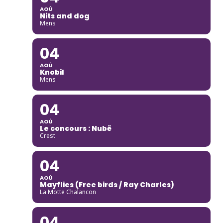
AOÛ
Nits and dog
Mens
04
AOÛ
Knobil
Mens
04
AOÛ
Le concours : Nubë
Crest
04
AOÛ
Mayflies (Free birds / Ray Charles)
La Motte Chalancon
04