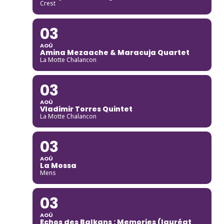
Crest
03
AOÛ
Amina Mezaache & Maracuja Quartet
La Motte Chalancon
03
AOÛ
Vladimir Torres Quintet
La Motte Chalancon
03
AOÛ
La Mossa
Mens
03
AOÛ
Echos des Balkans : Memories (lauréat