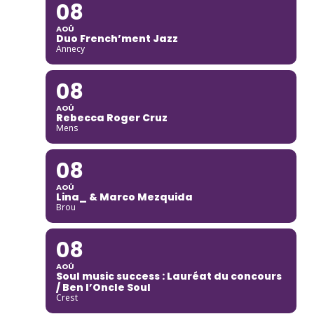
08
AOÛ
Duo French’ment Jazz
Annecy
08
AOÛ
Rebecca Roger Cruz
Mens
08
AOÛ
Lina_ & Marco Mezquida
Brou
08
AOÛ
Soul music success : Lauréat du concours
/ Ben l’Oncle Soul
Crest