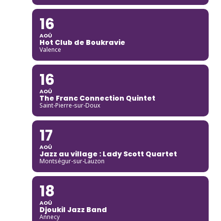
16
AOÛ
Hot Club de Boukravie
Valence
16
AOÛ
The Franc Connection Quintet
Saint-Pierre-sur-Doux
17
AOÛ
Jazz au village : Lady Scott Quartet
Montségur-sur-Lauzon
18
AOÛ
Djoukil Jazz Band
Annecy