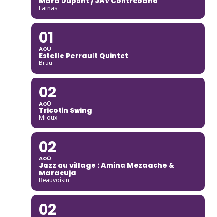
Mara Dupont / JAV Contreband
Larnas
01
AOÛ
Estelle Perrault Quintet
Brou
02
AOÛ
Tricotin Swing
Mijoux
02
AOÛ
Jazz au village : Amina Mezaache &
Maracuja
Beauvoisin
02