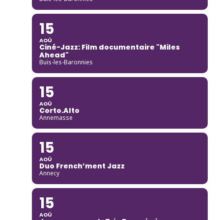
15
AOÛ
Ciné-Jazz: Film documentaire "Miles
Ahead"
Buis-les-Baronnies
15
AOÛ
Corto.Alto
Annemasse
15
AOÛ
Duo French’ment Jazz
Annecy
15
AOÛ