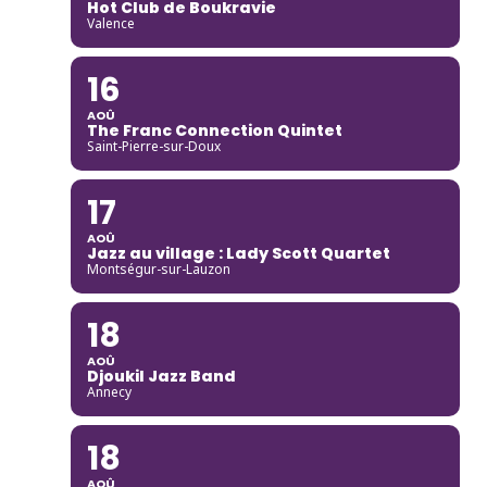
Hot Club de Boukravie
Valence
16
AOÛ
The Franc Connection Quintet
Saint-Pierre-sur-Doux
17
AOÛ
Jazz au village : Lady Scott Quartet
Montségur-sur-Lauzon
18
AOÛ
Djoukil Jazz Band
Annecy
18
AOÛ