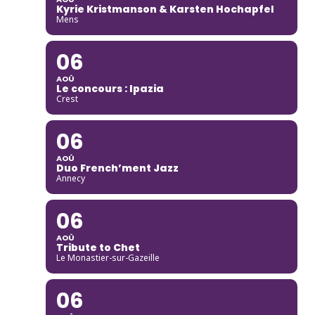
Kyrie Kristmanson & Karsten Hochapfel
Mens
06
AOÛ
Le concours : Ipazia
Crest
06
AOÛ
Duo French’ment Jazz
Annecy
06
AOÛ
Tribute to Chet
Le Monastier-sur-Gazeille
06