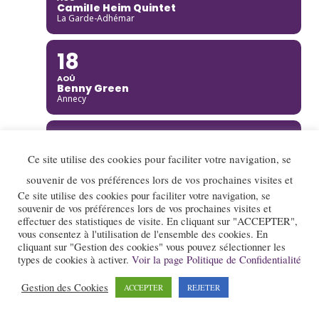
Camille Heim Quintet
La Garde-Adhémar
18
AOÛ
Benny Green
Annecy
19
Ce site utilise des cookies pour faciliter votre navigation, se
AOÛ
Rusan Filiztek
souvenir de vos préférences lors de vos prochaines visites et
Annecy
Ce site utilise des cookies pour faciliter votre navigation, se
souvenir de vos préférences lors de vos prochaines visites et
19
effectuer des statistiques de visite. En cliquant sur "ACCEPTER",
vous consentez à l'utilisation de l'ensemble des cookies. En
AOÛ
cliquant sur "Gestion des cookies" vous pouvez sélectionner les
Nana Project
types de cookies à activer.
Voir la page Politique de Confidentialité
Saint-Restitut
Gestion des Cookies
ACCEPTER
REJETER
20