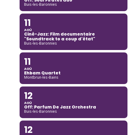
Buis-les-Baronnies
11
AOÛ
Ciné-Jazz: Film documentaire
"Soundtrack to a coup d'état"
Buis-les-Baronnies
11
AOÛ
Ehbam Quartet
Montbrun-les-Bains
12
AOÛ
Off: Parfum De Jazz Orchestra
Buis-les-Baronnies
12