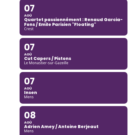
07
AOÛ
Quartet passionnément : Renaud Garcia-
Fons / Emile Parisien "Floating"
Crest
07
AOÛ
Cut Capers / Pistons
Le Monastier-sur-Gazeille
07
AOÛ
Insen
Mens
08
AOÛ
Adrien Amey / Antoine Berjeaut
Mens