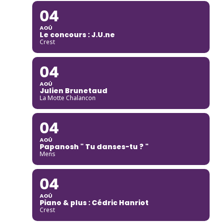
04
AOÛ
Le concours : J.U.ne
Crest
04
AOÛ
Julien Brunetaud
La Motte Chalancon
04
AOÛ
Papanosh " Tu danses-tu ? "
Mens
04
AOÛ
Piano & plus : Cédric Hanriot
Crest