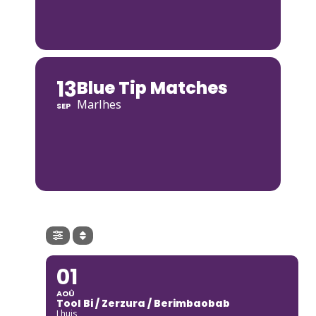
13
Blue Tip Matches
Marlhes
SEP
01
AOÛ
Tool Bi / Zerzura / Berimbaobab
Lhuis