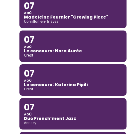
07
AOÛ
Madeleine Fournier "Growing Piece"
Cornillon-en-Trièves
07
AOÛ
Le concours : Nora Aurée
Crest
07
AOÛ
Le concours : Katerina Pipili
Crest
07
AOÛ
Duo French’ment Jazz
Annecy