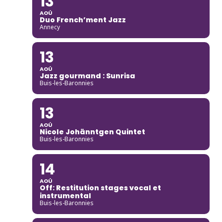
13
AOÛ
Duo French’ment Jazz
Annecy
13
AOÛ
Jazz gourmand : Sunrisa
Buis-les-Baronnies
13
AOÛ
Nicole Johänntgen Quintet
Buis-les-Baronnies
14
AOÛ
Off: Restitution stages vocal et
instrumental
Buis-les-Baronnies