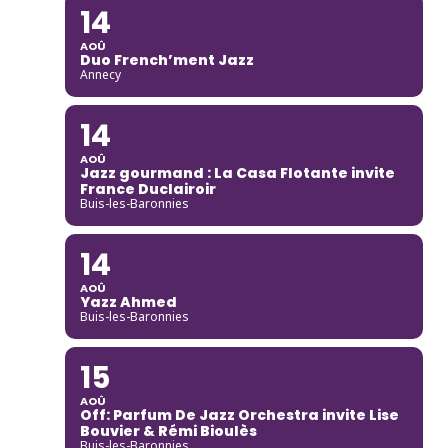
14
AOÛ
Duo French’ment Jazz
Annecy
14
AOÛ
Jazz gourmand : La Casa Flotante invite
France Duclairoir
Buis-les-Baronnies
14
AOÛ
Yazz Ahmed
Buis-les-Baronnies
15
AOÛ
Off: Parfum De Jazz Orchestra invite Lise
Bouvier & Rémi Bioulès
Buis-les-Baronnies