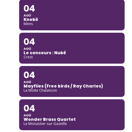
04
AOÛ
Knobil
Mens
04
AOÛ
Le concours : Nubë
Crest
04
AOÛ
Mayflies (Free birds / Ray Charles)
La Motte Chalancon
04
AOÛ
Wonder Brass Quartet
Le Monastier-sur-Gazeille