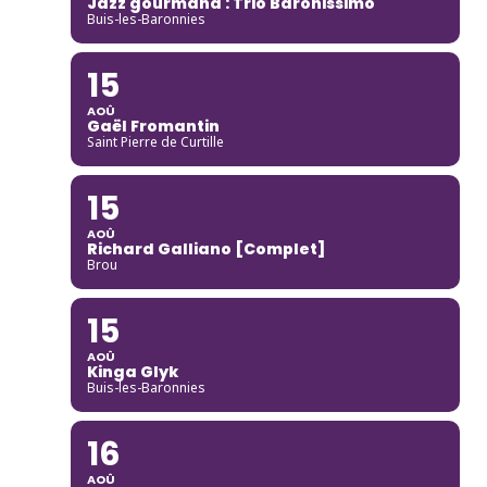
Jazz gourmand : Trio Baronissimo
Buis-les-Baronnies
15
AOÛ
Gaël Fromantin
Saint Pierre de Curtille
15
AOÛ
Richard Galliano [Complet]
Brou
15
AOÛ
Kinga Glyk
Buis-les-Baronnies
16
AOÛ