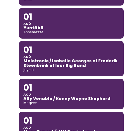
01
AOÛ
Yuntãbã
Annemasse
01
AOÛ
Melotronic / Isabelle Georges et Frederik
Steenbrink et leur Big Band
Joyeux
01
AOÛ
Ally Venable / Kenny Wayne Shepherd
Megève
01
AOÛ