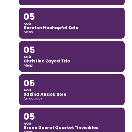
05
AOÛ
Karsten Hochapfel Solo
Mens
05
AOÛ
Christine Zayed Trio
Mens
05
AOÛ
Sakina Abdou Solo
Avressieux
05
AOÛ
Bruno Ducret Quartet "Invisibles"
Mens