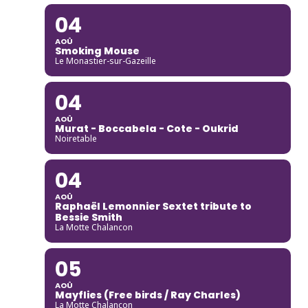
04
AOÛ
Smoking Mouse
Le Monastier-sur-Gazeille
04
AOÛ
Murat - Boccabela - Cote - Oukrid
Noiretable
04
AOÛ
Raphaël Lemonnier Sextet tribute to
Bessie Smith
La Motte Chalancon
05
AOÛ
Mayflies (Free birds / Ray Charles)
La Motte Chalancon