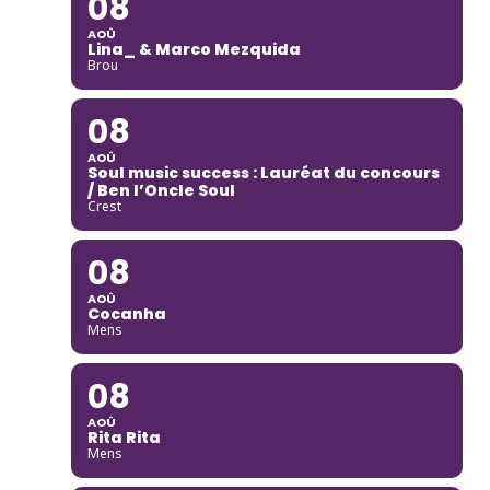
08
AOÛ
Lina_ & Marco Mezquida
Brou
08
AOÛ
Soul music success : Lauréat du concours
/ Ben l’Oncle Soul
Crest
08
AOÛ
Cocanha
Mens
08
AOÛ
Rita Rita
Mens