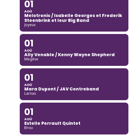
01
AOÛ
Melotronic / Isabelle Georges et Frederik
Steenbrink et leur Big Band
Joyeux
01
AOÛ
Ally Venable / Kenny Wayne Shepherd
Megève
01
AOÛ
Mara Dupont / JAV Contreband
Larnas
01
AOÛ
Estelle Perrault Quintet
Brou