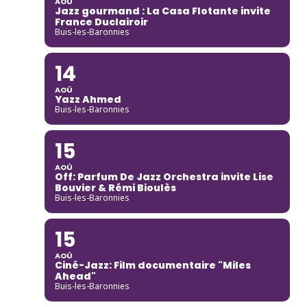
AOÛ
Jazz gourmand : La Casa Flotante invite
France Duclairoir
Buis-les-Baronnies
14
AOÛ
Yazz Ahmed
Buis-les-Baronnies
15
AOÛ
Off: Parfum De Jazz Orchestra invite Lise
Bouvier & Rémi Bioulès
Buis-les-Baronnies
15
AOÛ
Ciné-Jazz: Film documentaire "Miles
Ahead"
Buis-les-Baronnies