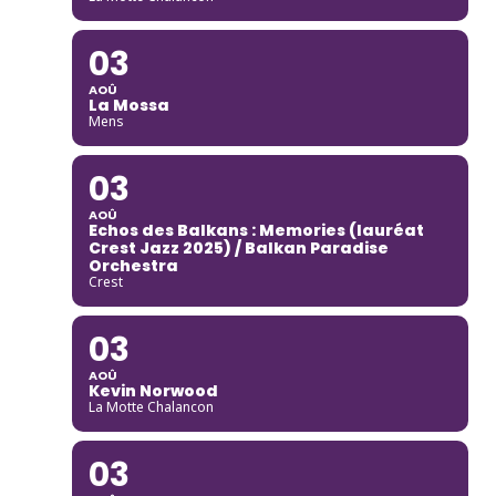
03
AOÛ
La Mossa
Mens
03
AOÛ
Echos des Balkans : Memories (lauréat
Crest Jazz 2025) / Balkan Paradise
Orchestra
Crest
03
AOÛ
Kevin Norwood
La Motte Chalancon
03