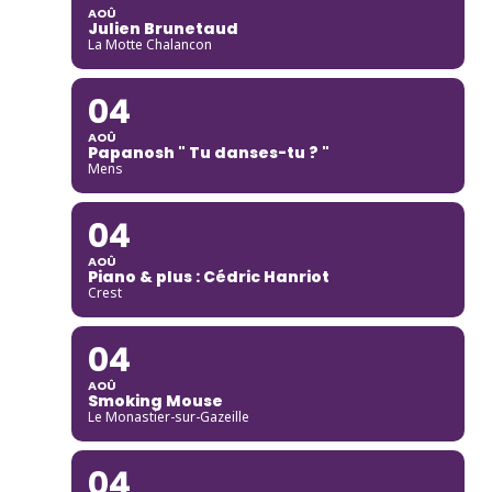
AOÛ
Julien Brunetaud
La Motte Chalancon
04
AOÛ
Papanosh " Tu danses-tu ? "
Mens
04
AOÛ
Piano & plus : Cédric Hanriot
Crest
04
AOÛ
Smoking Mouse
Le Monastier-sur-Gazeille
04