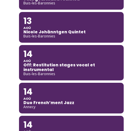
Buis-les-Baronnies
13
AOÛ
Nicole Johänntgen Quintet
Buis-les-Baronnies
14
AOÛ
Off: Restitution stages vocal et
instrumental
Buis-les-Baronnies
14
AOÛ
Duo French’ment Jazz
Annecy
14