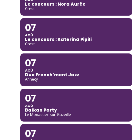
Le concours : Nora Aurée
Crest
07
AOÛ
Le concours : Katerina Pipili
Crest
07
AOÛ
Duo French’ment Jazz
Annecy
07
AOÛ
Balkan Party
Le Monastier-sur-Gazeille
07