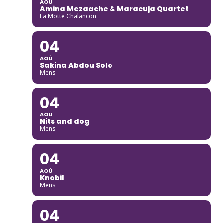
AOÛ
Amina Mezaache & Maracuja Quartet
La Motte Chalancon
04
AOÛ
Sakina Abdou Solo
Mens
04
AOÛ
Nits and dog
Mens
04
AOÛ
Knobil
Mens
04