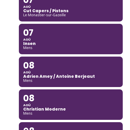
AOÛ
Cut Capers / Pistons
Le Monastier-sur-Gazeille
07
AOÛ
Insen
Mens
08
AOÛ
Adrien Amey / Antoine Berjeaut
Mens
08
AOÛ
Christian Moderne
Mens