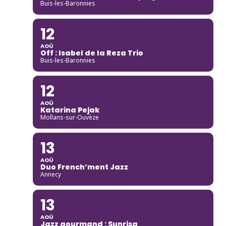
Buis-les-Baronnies
12
AOÛ
Off : Isabel de la Reza Trio
Buis-les-Baronnies
12
AOÛ
Katarina Pejak
Mollans-sur-Ouvèze
13
AOÛ
Duo French’ment Jazz
Annecy
13
AOÛ
Jazz gourmand : Sunrisa