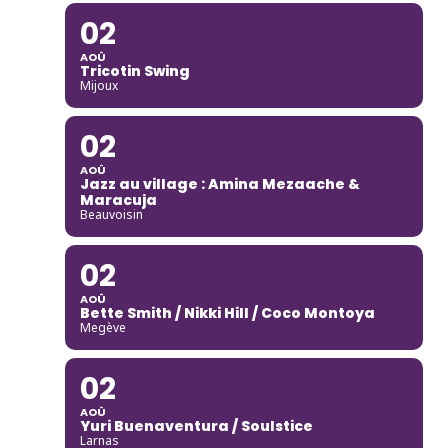
02
AOÛ
Tricotin Swing
Mijoux
02
AOÛ
Jazz au village : Amina Mezaache &
Maracuja
Beauvoisin
02
AOÛ
Bette Smith / Nikki Hill / Coco Montoya
Megève
02
AOÛ
Yuri Buenaventura / Soulstice
Larnas