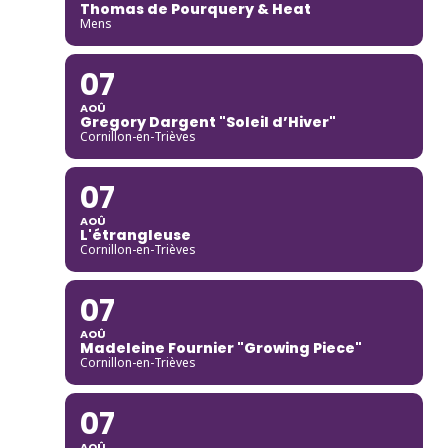
Thomas de Pourquery & Heat
Mens
07
AOÛ
Gregory Dargent "Soleil d’Hiver"
Cornillon-en-Trièves
07
AOÛ
L'étrangleuse
Cornillon-en-Trièves
07
AOÛ
Madeleine Fournier "Growing Piece"
Cornillon-en-Trièves
07
AOÛ