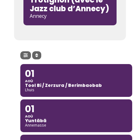
Jazz club d’Annecy)
Annecy
01
AOÛ
Tool Bi / Zerzura / Berimbaobab
Lhuis
01
AOÛ
Yuntãbã
Annemasse