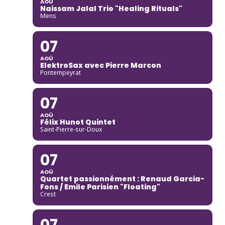
AOÛ
Naissam Jalal Trio "Healing Rituals"
Mens
07
AOÛ
ElektroSax avec Pierre Marcon
Pontempeyrat
07
AOÛ
Félix Hunot Quintet
Saint-Pierre-sur-Doux
07
AOÛ
Quartet passionnément : Renaud Garcia-
Fons / Emile Parisien "Floating"
Crest
07