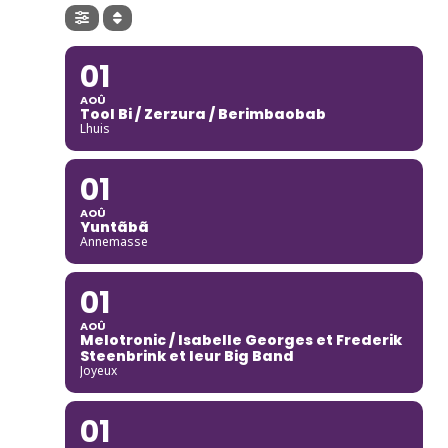
01
AOÛ
Tool Bi / Zerzura / Berimbaobab
Lhuis
01
AOÛ
Yuntãbã
Annemasse
01
AOÛ
Melotronic / Isabelle Georges et Frederik
Steenbrink et leur Big Band
Joyeux
01