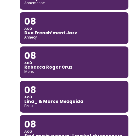
Annemasse
08
AOÛ
Duo French’ment Jazz
Annecy
08
AOÛ
Rebecca Roger Cruz
Mens
08
AOÛ
Lina_ & Marco Mezquida
Brou
08
AOÛ
Soul music success : Lauréat du concours