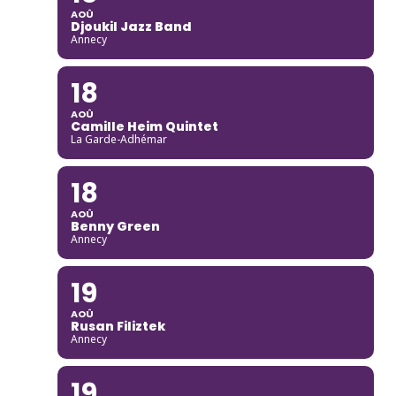
AOÛ
Djoukil Jazz Band
Annecy
18
AOÛ
Camille Heim Quintet
La Garde-Adhémar
18
AOÛ
Benny Green
Annecy
19
AOÛ
Rusan Filiztek
Annecy
19