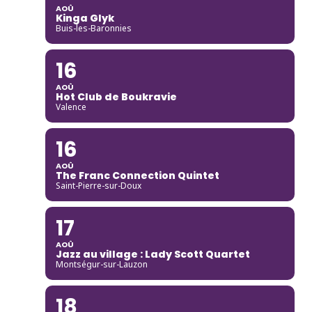
AOÛ
Kinga Glyk
Buis-les-Baronnies
16
AOÛ
Hot Club de Boukravie
Valence
16
AOÛ
The Franc Connection Quintet
Saint-Pierre-sur-Doux
17
AOÛ
Jazz au village : Lady Scott Quartet
Montségur-sur-Lauzon
18