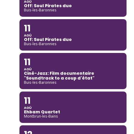
AOÛ
Off: Soul Pirates duo
Buis-les-Baronnies
11
AOÛ
Off: Soul Pirates duo
Buis-les-Baronnies
11
AOÛ
Ciné-Jazz: Film documentaire
"Soundtrack to a coup d'état"
Buis-les-Baronnies
11
AOÛ
Ehbam Quartet
Montbrun-les-Bains