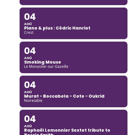
04
AOÛ
Piano & plus : Cédric Hanriot
Crest
04
AOÛ
Smoking Mouse
Le Monastier-sur-Gazeille
04
AOÛ
Murat - Boccabela - Cote - Oukrid
Noiretable
04
AOÛ
Raphaël Lemonnier Sextet tribute to
Bessie Smith