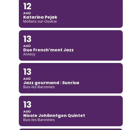
12
AOÛ
Katarina Pejak
Mollans-sur-Ouvèze
13
AOÛ
Duo French’ment Jazz
Annecy
13
AOÛ
Jazz gourmand : Sunrisa
Buis-les-Baronnies
13
AOÛ
Nicole Johänntgen Quintet
Buis-les-Baronnies