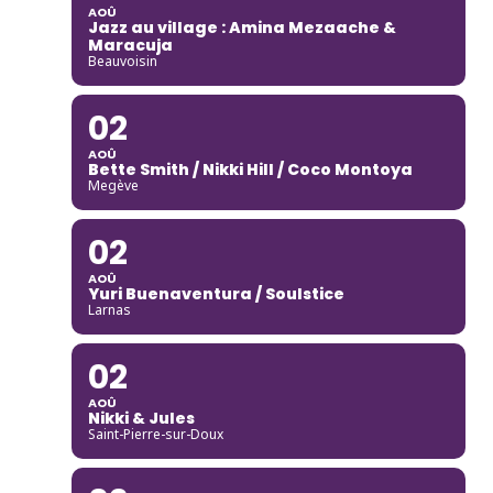
AOÛ
Jazz au village : Amina Mezaache &
Maracuja
Beauvoisin
02
AOÛ
Bette Smith / Nikki Hill / Coco Montoya
Megève
02
AOÛ
Yuri Buenaventura / Soulstice
Larnas
02
AOÛ
Nikki & Jules
Saint-Pierre-sur-Doux