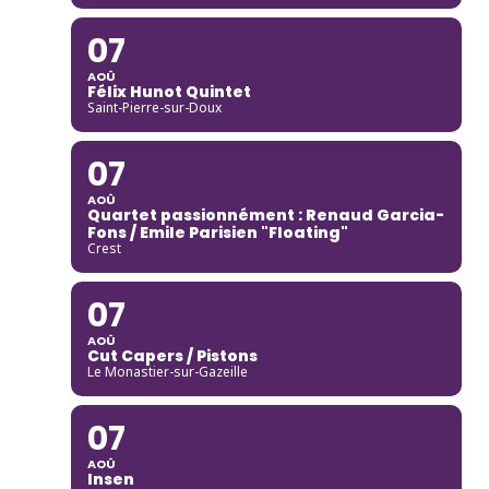
07
AOÛ
Félix Hunot Quintet
Saint-Pierre-sur-Doux
07
AOÛ
Quartet passionnément : Renaud Garcia-
Fons / Emile Parisien "Floating"
Crest
07
AOÛ
Cut Capers / Pistons
Le Monastier-sur-Gazeille
07
AOÛ
Insen