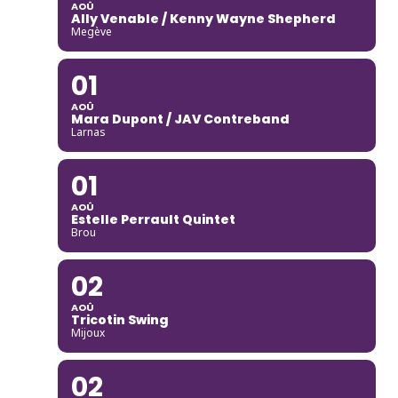
AOÛ
Ally Venable / Kenny Wayne Shepherd
Megève
01
AOÛ
Mara Dupont / JAV Contreband
Larnas
01
AOÛ
Estelle Perrault Quintet
Brou
02
AOÛ
Tricotin Swing
Mijoux
02