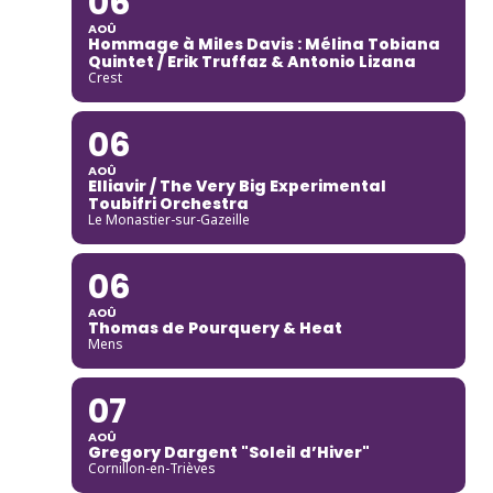
06
AOÛ
Hommage à Miles Davis : Mélina Tobiana
Quintet / Erik Truffaz & Antonio Lizana
Crest
06
AOÛ
Elliavir / The Very Big Experimental
Toubifri Orchestra
Le Monastier-sur-Gazeille
06
AOÛ
Thomas de Pourquery & Heat
Mens
07
AOÛ
Gregory Dargent "Soleil d’Hiver"
Cornillon-en-Trièves