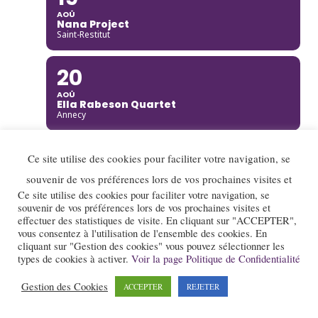
AOÛ
Nana Project
Saint-Restitut
20
AOÛ
Ella Rabeson Quartet
Annecy
20
Ce site utilise des cookies pour faciliter votre navigation, se
AOÛ
souvenir de vos préférences lors de vos prochaines visites et
Ariane Racicot Trio
Ce site utilise des cookies pour faciliter votre navigation, se
Donzère
souvenir de vos préférences lors de vos prochaines visites et
effectuer des statistiques de visite. En cliquant sur "ACCEPTER",
20
vous consentez à l'utilisation de l'ensemble des cookies. En
cliquant sur "Gestion des cookies" vous pouvez sélectionner les
AOÛ
types de cookies à activer.
Voir la page Politique de Confidentialité
Carmen Bradford Quartet
Annecy
Gestion des Cookies
ACCEPTER
REJETER