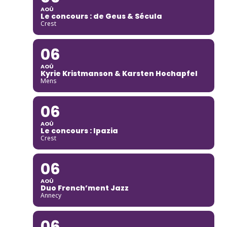
AOÛ
Le concours : de Geus & Sécula
Crest
06
AOÛ
Kyrie Kristmanson & Karsten Hochapfel
Mens
06
AOÛ
Le concours : Ipazia
Crest
06
AOÛ
Duo French’ment Jazz
Annecy
06