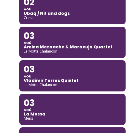
02
AOÛ
Ubaq / Nit and dogs
Crest
03
AOÛ
Amina Mezaache & Maracuja Quartet
La Motte Chalancon
03
AOÛ
Vladimir Torres Quintet
La Motte Chalancon
03
AOÛ
La Mossa
Mens