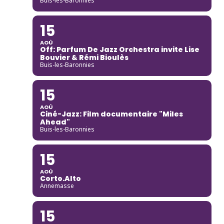
Buis-les-Baronnies
15
AOÛ
Off: Parfum De Jazz Orchestra invite Lise
Bouvier & Rémi Bioulès
Buis-les-Baronnies
15
AOÛ
Ciné-Jazz: Film documentaire "Miles
Ahead"
Buis-les-Baronnies
15
AOÛ
Corto.Alto
Annemasse
15