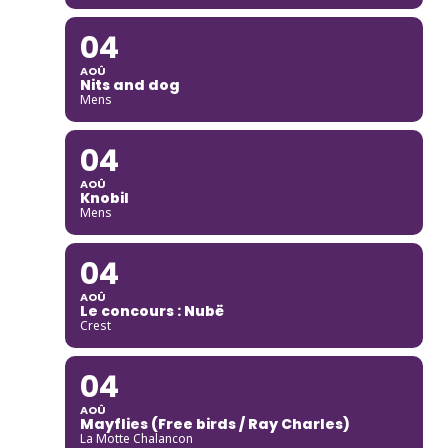
04
AOÛ
Nits and dog
Mens
04
AOÛ
Knobil
Mens
04
AOÛ
Le concours : Nubë
Crest
04
AOÛ
Mayflies (Free birds / Ray Charles)
La Motte Chalancon