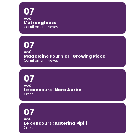
07
AOÛ
L'étrangleuse
Cornillon-en-Trièves
07
AOÛ
Madeleine Fournier "Growing Piece"
Cornillon-en-Trièves
07
AOÛ
Le concours : Nora Aurée
Crest
07
AOÛ
Le concours : Katerina Pipili
Crest