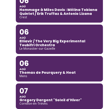
06
AOÛ
Hommage à Miles Davis : Mélina Tobiana
Quintet / Erik Truffaz & Antonio Lizana
Crest
06
AOÛ
Elliavir / The Very Big Experimental
Toubifri Orchestra
Le Monastier-sur-Gazeille
06
AOÛ
Thomas de Pourquery & Heat
Mens
07
AOÛ
Gregory Dargent "Soleil d’Hiver"
Cornillon-en-Trièves