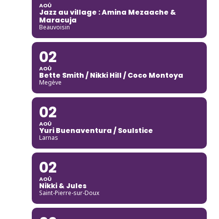
AOÛ
Jazz au village : Amina Mezaache &
Maracuja
Beauvoisin
02
AOÛ
Bette Smith / Nikki Hill / Coco Montoya
Megève
02
AOÛ
Yuri Buenaventura / Soulstice
Larnas
02
AOÛ
Nikki & Jules
Saint-Pierre-sur-Doux