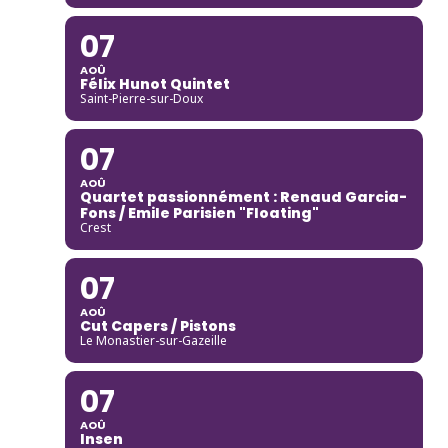
07
AOÛ
Félix Hunot Quintet
Saint-Pierre-sur-Doux
07
AOÛ
Quartet passionnément : Renaud Garcia-
Fons / Emile Parisien "Floating"
Crest
07
AOÛ
Cut Capers / Pistons
Le Monastier-sur-Gazeille
07
AOÛ
Insen