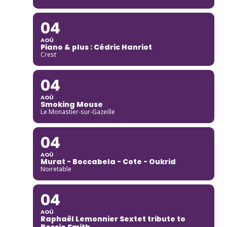
04
AOÛ
Piano & plus : Cédric Hanriot
Crest
04
AOÛ
Smoking Mouse
Le Monastier-sur-Gazeille
04
AOÛ
Murat - Boccabela - Cote - Oukrid
Noiretable
04
AOÛ
Raphaël Lemonnier Sextet tribute to
Bessie Smith