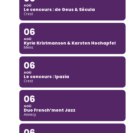
AOÛ
Le concours : de Geus & Sécula
Crest
06
AOÛ
Kyrie Kristmanson & Karsten Hochapfel
Mens
06
AOÛ
Le concours : Ipazia
Crest
06
AOÛ
Duo French’ment Jazz
Annecy
06