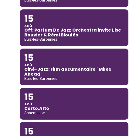
Buis-les-Baronnies
15
AOÛ
Off: Parfum De Jazz Orchestra invite Lise
Bouvier & Rémi Bioulès
Buis-les-Baronnies
15
AOÛ
Ciné-Jazz: Film documentaire "Miles
Ahead"
Buis-les-Baronnies
15
AOÛ
Corto.Alto
Annemasse
15