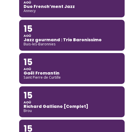
AOÛ
Duo French’ment Jazz
Annecy
15
AOÛ
Jazz gourmand : Trio Baronissimo
Buis-les-Baronnies
15
AOÛ
Gaël Fromantin
Saint Pierre de Curtille
15
AOÛ
Richard Galliano [Complet]
Brou
15