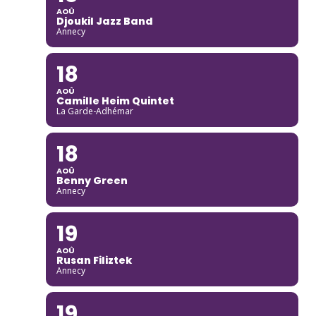
AOÛ
Djoukil Jazz Band
Annecy
18
AOÛ
Camille Heim Quintet
La Garde-Adhémar
18
AOÛ
Benny Green
Annecy
19
AOÛ
Rusan Filiztek
Annecy
19