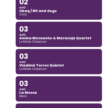
02
AOÛ
Ubaq / Nit and dogs
Crest
03
AOÛ
Amina Mezaache & Maracuja Quartet
La Motte Chalancon
03
AOÛ
Vladimir Torres Quintet
La Motte Chalancon
03
AOÛ
La Mossa
Mens