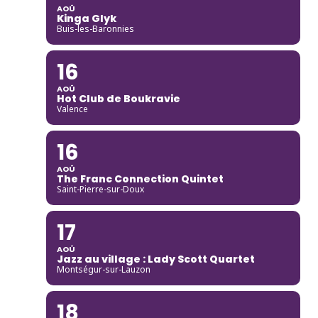
AOÛ
Kinga Glyk
Buis-les-Baronnies
16
AOÛ
Hot Club de Boukravie
Valence
16
AOÛ
The Franc Connection Quintet
Saint-Pierre-sur-Doux
17
AOÛ
Jazz au village : Lady Scott Quartet
Montségur-sur-Lauzon
18