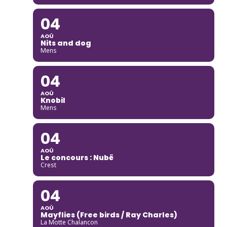
04
AOÛ
Nits and dog
Mens
04
AOÛ
Knobil
Mens
04
AOÛ
Le concours : Nubë
Crest
04
AOÛ
Mayflies (Free birds / Ray Charles)
La Motte Chalancon