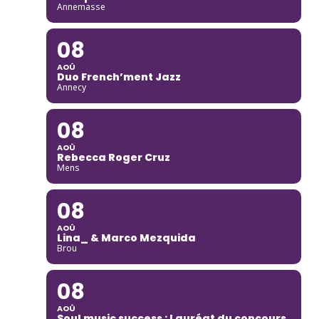
Annemasse
08
AOÛ
Duo French’ment Jazz
Annecy
08
AOÛ
Rebecca Roger Cruz
Mens
08
AOÛ
Lina_ & Marco Mezquida
Brou
08
AOÛ
Soul music success : Lauréat du concours