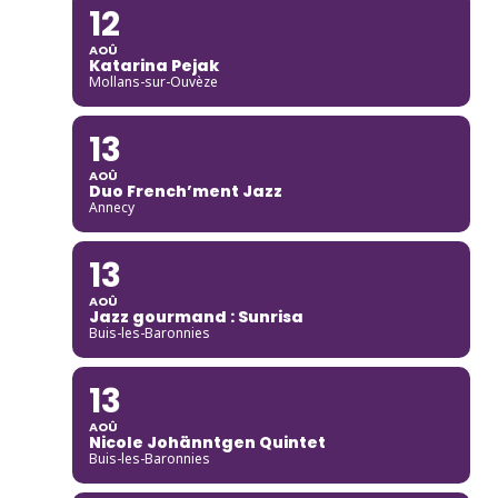
12
AOÛ
Katarina Pejak
Mollans-sur-Ouvèze
13
AOÛ
Duo French’ment Jazz
Annecy
13
AOÛ
Jazz gourmand : Sunrisa
Buis-les-Baronnies
13
AOÛ
Nicole Johänntgen Quintet
Buis-les-Baronnies