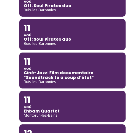
AOÛ
Off: Soul Pirates duo
Buis-les-Baronnies
11
AOÛ
Off: Soul Pirates duo
Buis-les-Baronnies
11
AOÛ
Ciné-Jazz: Film documentaire
"Soundtrack to a coup d'état"
Buis-les-Baronnies
11
AOÛ
Ehbam Quartet
Montbrun-les-Bains