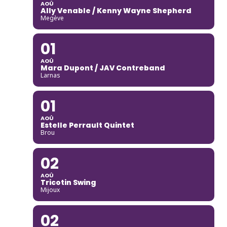
AOÛ
Ally Venable / Kenny Wayne Shepherd
Megève
01
AOÛ
Mara Dupont / JAV Contreband
Larnas
01
AOÛ
Estelle Perrault Quintet
Brou
02
AOÛ
Tricotin Swing
Mijoux
02