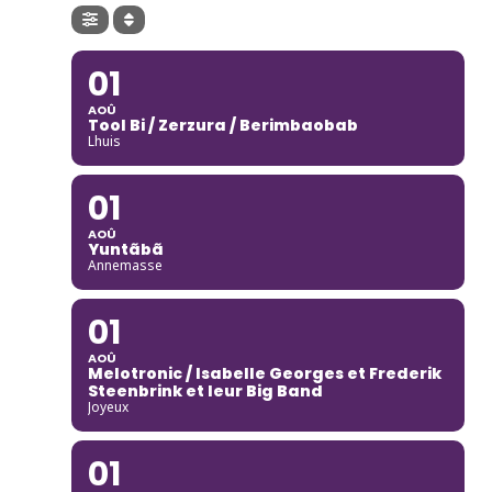
01
AOÛ
Tool Bi / Zerzura / Berimbaobab
Lhuis
01
AOÛ
Yuntãbã
Annemasse
01
AOÛ
Melotronic / Isabelle Georges et Frederik
Steenbrink et leur Big Band
Joyeux
01