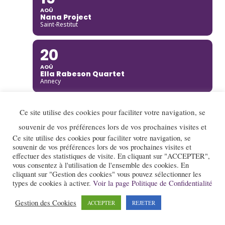
AOÛ
Nana Project
Saint-Restitut
20
AOÛ
Ella Rabeson Quartet
Annecy
20
Ce site utilise des cookies pour faciliter votre navigation, se
AOÛ
souvenir de vos préférences lors de vos prochaines visites et
Ariane Racicot Trio
Ce site utilise des cookies pour faciliter votre navigation, se
Donzère
souvenir de vos préférences lors de vos prochaines visites et
effectuer des statistiques de visite. En cliquant sur "ACCEPTER",
20
vous consentez à l'utilisation de l'ensemble des cookies. En
cliquant sur "Gestion des cookies" vous pouvez sélectionner les
AOÛ
types de cookies à activer.
Voir la page Politique de Confidentialité
Carmen Bradford Quartet
Annecy
Gestion des Cookies
ACCEPTER
REJETER