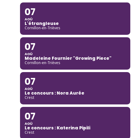
07
AOÛ
L'étrangleuse
Cornillon-en-Trièves
07
AOÛ
Madeleine Fournier "Growing Piece"
Cornillon-en-Trièves
07
AOÛ
Le concours : Nora Aurée
Crest
07
AOÛ
Le concours : Katerina Pipili
Crest