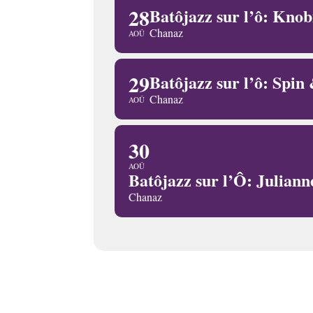
28
Batôjazz sur l’ô: Knob
Chanaz
AOÛ
29
Batôjazz sur l’ô: Spin 
Chanaz
AOÛ
30
AOÛ
Batôjazz sur l’Ô: Juliann
Chanaz