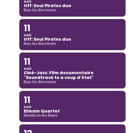
AOÛ
Off: Soul Pirates duo
Buis-les-Baronnies
11
AOÛ
Off: Soul Pirates duo
Buis-les-Baronnies
11
AOÛ
Ciné-Jazz: Film documentaire
"Soundtrack to a coup d'état"
Buis-les-Baronnies
11
AOÛ
Ehbam Quartet
Montbrun-les-Bains