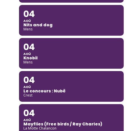
04
AOÛ
Nits and dog
Mens
04
AOÛ
Knobil
Mens
04
AOÛ
Le concours : Nubë
Crest
04
AOÛ
Mayflies (Free birds / Ray Charles)
La Motte Chalancon