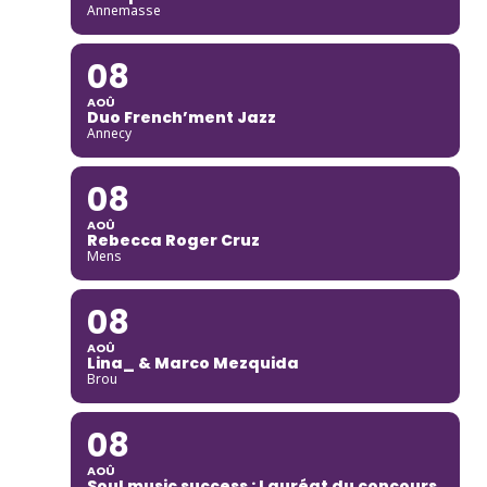
Annemasse
08
AOÛ
Duo French’ment Jazz
Annecy
08
AOÛ
Rebecca Roger Cruz
Mens
08
AOÛ
Lina_ & Marco Mezquida
Brou
08
AOÛ
Soul music success : Lauréat du concours