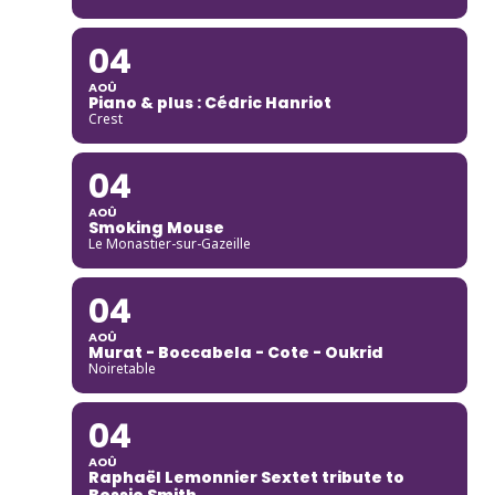
04
AOÛ
Piano & plus : Cédric Hanriot
Crest
04
AOÛ
Smoking Mouse
Le Monastier-sur-Gazeille
04
AOÛ
Murat - Boccabela - Cote - Oukrid
Noiretable
04
AOÛ
Raphaël Lemonnier Sextet tribute to
Bessie Smith