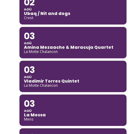
02
AOÛ
Ubaq / Nit and dogs
Crest
03
AOÛ
Amina Mezaache & Maracuja Quartet
La Motte Chalancon
03
AOÛ
Vladimir Torres Quintet
La Motte Chalancon
03
AOÛ
La Mossa
Mens