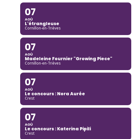
07
AOÛ
L'étrangleuse
Cornillon-en-Trièves
07
AOÛ
Madeleine Fournier "Growing Piece"
Cornillon-en-Trièves
07
AOÛ
Le concours : Nora Aurée
Crest
07
AOÛ
Le concours : Katerina Pipili
Crest