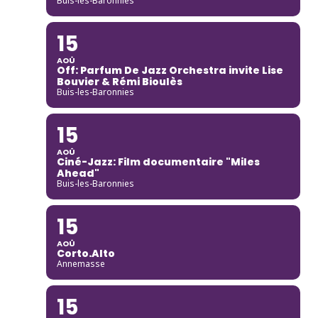
Buis-les-Baronnies
15
AOÛ
Off: Parfum De Jazz Orchestra invite Lise
Bouvier & Rémi Bioulès
Buis-les-Baronnies
15
AOÛ
Ciné-Jazz: Film documentaire "Miles
Ahead"
Buis-les-Baronnies
15
AOÛ
Corto.Alto
Annemasse
15