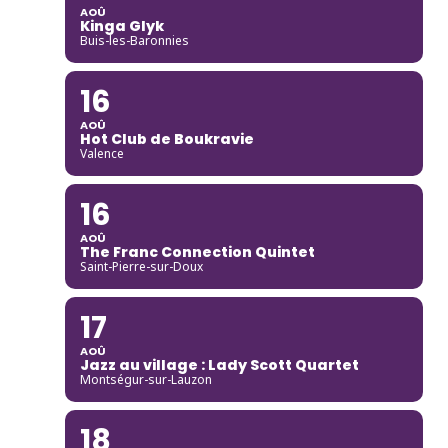
AOÛ
Kinga Glyk
Buis-les-Baronnies
16
AOÛ
Hot Club de Boukravie
Valence
16
AOÛ
The Franc Connection Quintet
Saint-Pierre-sur-Doux
17
AOÛ
Jazz au village : Lady Scott Quartet
Montségur-sur-Lauzon
18