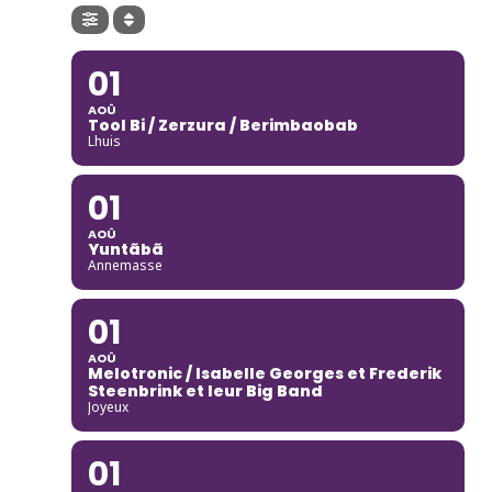
01
AOÛ
Tool Bi / Zerzura / Berimbaobab
Lhuis
01
AOÛ
Yuntãbã
Annemasse
01
AOÛ
Melotronic / Isabelle Georges et Frederik
Steenbrink et leur Big Band
Joyeux
01