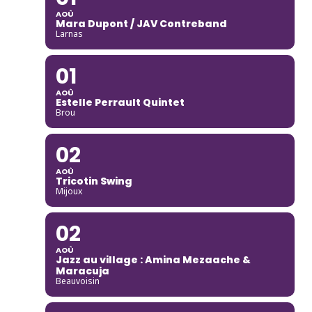
AOÛ
Mara Dupont / JAV Contreband
Larnas
01
AOÛ
Estelle Perrault Quintet
Brou
02
AOÛ
Tricotin Swing
Mijoux
02
AOÛ
Jazz au village : Amina Mezaache &
Maracuja
Beauvoisin