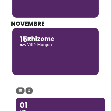
NOVEMBRE
15
Rhizome
Villé-Morgon
NOV
01
AOÛ