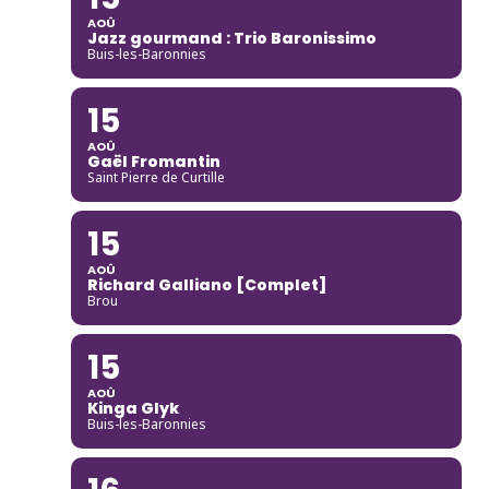
AOÛ
Jazz gourmand : Trio Baronissimo
Buis-les-Baronnies
15
AOÛ
Gaël Fromantin
Saint Pierre de Curtille
15
AOÛ
Richard Galliano [Complet]
Brou
15
AOÛ
Kinga Glyk
Buis-les-Baronnies