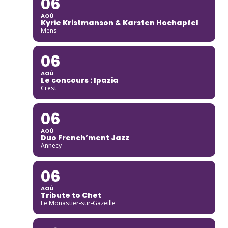
06
AOÛ
Kyrie Kristmanson & Karsten Hochapfel
Mens
06
AOÛ
Le concours : Ipazia
Crest
06
AOÛ
Duo French’ment Jazz
Annecy
06
AOÛ
Tribute to Chet
Le Monastier-sur-Gazeille