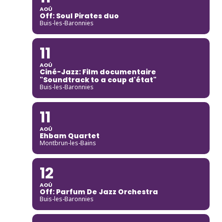
AOÛ
Off: Soul Pirates duo
Buis-les-Baronnies
11
AOÛ
Ciné-Jazz: Film documentaire
"Soundtrack to a coup d'état"
Buis-les-Baronnies
11
AOÛ
Ehbam Quartet
Montbrun-les-Bains
12
AOÛ
Off: Parfum De Jazz Orchestra
Buis-les-Baronnies