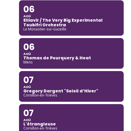
06
AOÛ
Elliavir / The Very Big Experimental
Toubifri Orchestra
Le Monastier-sur-Gazeille
06
AOÛ
Thomas de Pourquery & Heat
Mens
07
AOÛ
Gregory Dargent "Soleil d’Hiver"
Cornillon-en-Trièves
07
AOÛ
L'étrangleuse
Cornillon-en-Trièves