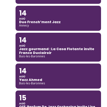
14
AOÛ
Duo French’ment Jazz
Annecy
14
AOÛ
Jazz gourmand : La Casa Flotante invite
France Duclairoir
Buis-les-Baronnies
14
AOÛ
Yazz Ahmed
Buis-les-Baronnies
15
AOÛ
Off: Parfum De Jazz Orchestra invite Lise