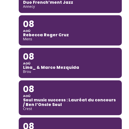
Duo French’ment Jazz
Annecy
08
AOÛ
Rebecca Roger Cruz
Mens
08
AOÛ
Lina_ & Marco Mezquida
Brou
08
AOÛ
Soul music success : Lauréat du concours
/ Ben l’Oncle Soul
Crest
08