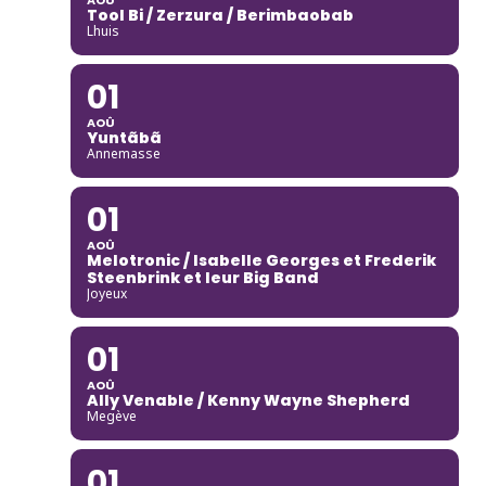
Tool Bi / Zerzura / Berimbaobab
Lhuis
01
AOÛ
Yuntãbã
Annemasse
01
AOÛ
Melotronic / Isabelle Georges et Frederik
Steenbrink et leur Big Band
Joyeux
01
AOÛ
Ally Venable / Kenny Wayne Shepherd
Megève
01