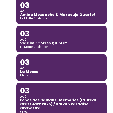
03
AOÛ
Amina Mezaache & Maracuja Quartet
La Motte Chalancon
03
AOÛ
Vladimir Torres Quintet
La Motte Chalancon
03
AOÛ
La Mossa
Mens
03
AOÛ
Echos des Balkans : Memories (lauréat
Crest Jazz 2025) / Balkan Paradise
Orchestra
Crest