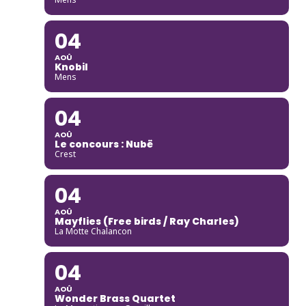
04
AOÛ
Knobil
Mens
04
AOÛ
Le concours : Nubë
Crest
04
AOÛ
Mayflies (Free birds / Ray Charles)
La Motte Chalancon
04
AOÛ
Wonder Brass Quartet