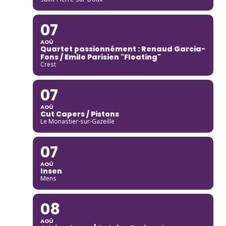
07
AOÛ
Quartet passionnément : Renaud Garcia-
Fons / Emile Parisien "Floating"
Crest
07
AOÛ
Cut Capers / Pistons
Le Monastier-sur-Gazeille
07
AOÛ
Insen
Mens
08
AOÛ