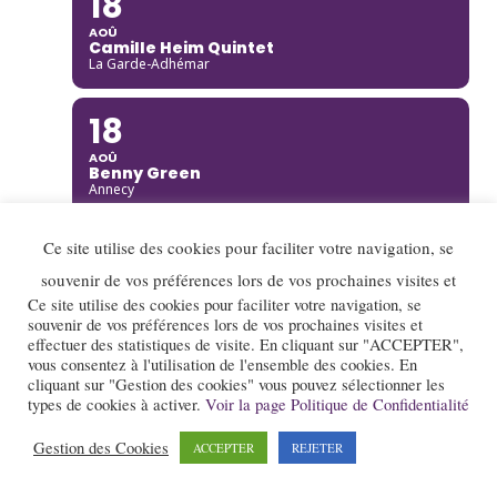
18
AOÛ
Camille Heim Quintet
La Garde-Adhémar
18
AOÛ
Benny Green
Annecy
19
Ce site utilise des cookies pour faciliter votre navigation, se
souvenir de vos préférences lors de vos prochaines visites et
AOÛ
Rusan Filiztek
Ce site utilise des cookies pour faciliter votre navigation, se
Annecy
souvenir de vos préférences lors de vos prochaines visites et
effectuer des statistiques de visite. En cliquant sur "ACCEPTER",
vous consentez à l'utilisation de l'ensemble des cookies. En
19
cliquant sur "Gestion des cookies" vous pouvez sélectionner les
types de cookies à activer.
Voir la page Politique de Confidentialité
AOÛ
Nana Project
Saint-Restitut
Gestion des Cookies
ACCEPTER
REJETER