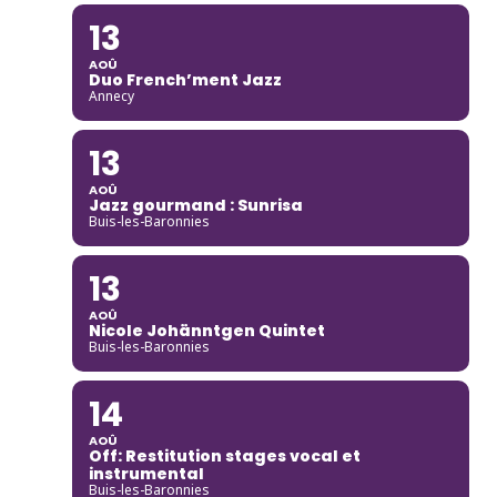
13
AOÛ
Duo French’ment Jazz
Annecy
13
AOÛ
Jazz gourmand : Sunrisa
Buis-les-Baronnies
13
AOÛ
Nicole Johänntgen Quintet
Buis-les-Baronnies
14
AOÛ
Off: Restitution stages vocal et
instrumental
Buis-les-Baronnies