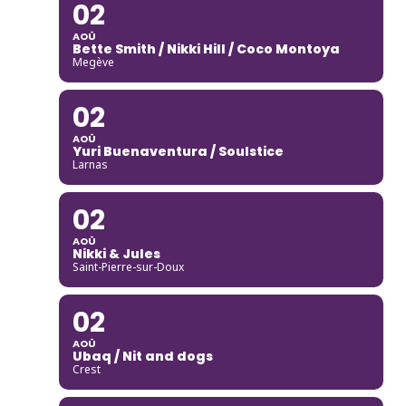
02
AOÛ
Bette Smith / Nikki Hill / Coco Montoya
Megève
02
AOÛ
Yuri Buenaventura / Soulstice
Larnas
02
AOÛ
Nikki & Jules
Saint-Pierre-sur-Doux
02
AOÛ
Ubaq / Nit and dogs
Crest