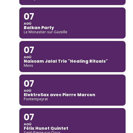
07
AOÛ
Balkan Party
Le Monastier-sur-Gazeille
07
AOÛ
Naissam Jalal Trio "Healing Rituals"
Mens
07
AOÛ
ElektroSax avec Pierre Marcon
Pontempeyrat
07
AOÛ
Félix Hunot Quintet
Saint-Pierre-sur-Doux