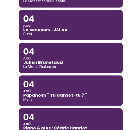
Le Monastier-sur-Gazeille
04
AOÛ
Le concours : J.U.ne
Crest
04
AOÛ
Julien Brunetaud
La Motte Chalancon
04
AOÛ
Papanosh " Tu danses-tu ? "
Mens
04
AOÛ
Piano & plus : Cédric Hanriot