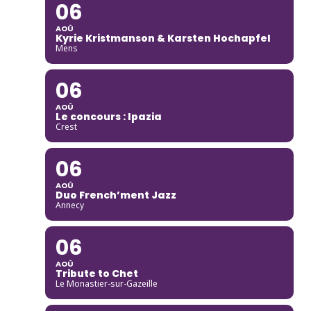
06
AOÛ
Kyrie Kristmanson & Karsten Hochapfel
Mens
06
AOÛ
Le concours : Ipazia
Crest
06
AOÛ
Duo French’ment Jazz
Annecy
06
AOÛ
Tribute to Chet
Le Monastier-sur-Gazeille