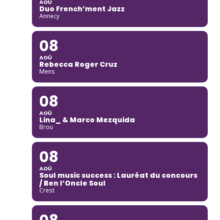
AOÛ
Duo French’ment Jazz
Annecy
08
AOÛ
Rebecca Roger Cruz
Mens
08
AOÛ
Lina_ & Marco Mezquida
Brou
08
AOÛ
Soul music success : Lauréat du concours
/ Ben l’Oncle Soul
Crest