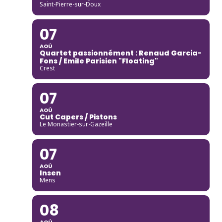
Saint-Pierre-sur-Doux
07
AOÛ
Quartet passionnément : Renaud Garcia-
Fons / Emile Parisien "Floating"
Crest
07
AOÛ
Cut Capers / Pistons
Le Monastier-sur-Gazeille
07
AOÛ
Insen
Mens
08
AOÛ