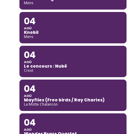
Mens
04
AOÛ
Knobil
Mens
04
AOÛ
Le concours : Nubë
Crest
04
AOÛ
Mayflies (Free birds / Ray Charles)
La Motte Chalancon
04
AOÛ
Wonder Brass Quartet