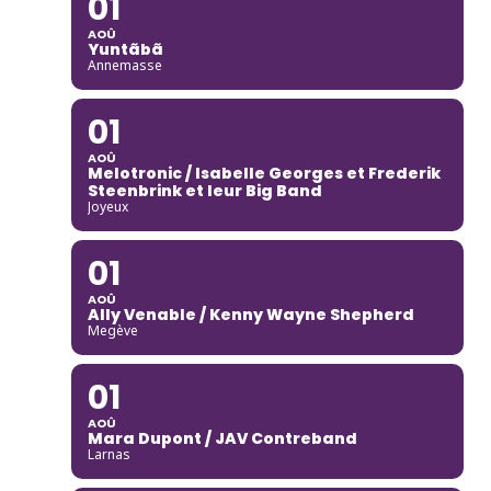
01
AOÛ
Yuntãbã
Annemasse
01
AOÛ
Melotronic / Isabelle Georges et Frederik
Steenbrink et leur Big Band
Joyeux
01
AOÛ
Ally Venable / Kenny Wayne Shepherd
Megève
01
AOÛ
Mara Dupont / JAV Contreband
Larnas