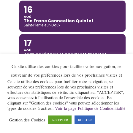
16
AOÛ
The Franc Connection Quintet
Saint-Pierre-sur-Doux
17
AOÛ
Jazz au village : Lady Scott Quartet
Montségur-sur-Lauzon
Ce site utilise des cookies pour faciliter votre navigation, se
18
souvenir de vos préférences lors de vos prochaines visites et
Ce site utilise des cookies pour faciliter votre navigation, se
AOÛ
souvenir de vos préférences lors de vos prochaines visites et
Djoukil Jazz Band
effectuer des statistiques de visite. En cliquant sur "ACCEPTER",
Annecy
vous consentez à l'utilisation de l'ensemble des cookies. En
cliquant sur "Gestion des cookies" vous pouvez sélectionner les
18
types de cookies à activer.
Voir la page Politique de Confidentialité
AOÛ
Gestion des Cookies
ACCEPTER
REJETER
Camille Heim Quintet
La Garde-Adhémar