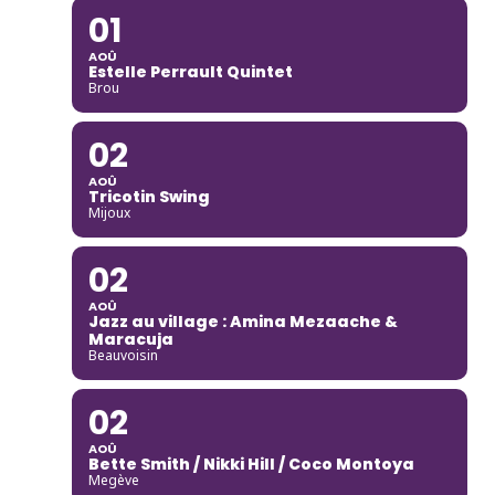
01
AOÛ
Estelle Perrault Quintet
Brou
02
AOÛ
Tricotin Swing
Mijoux
02
AOÛ
Jazz au village : Amina Mezaache &
Maracuja
Beauvoisin
02
AOÛ
Bette Smith / Nikki Hill / Coco Montoya
Megève