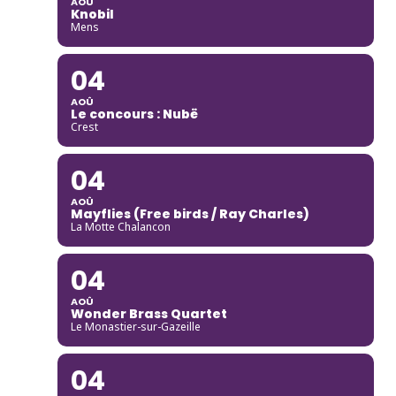
AOÛ
Knobil
Mens
04
AOÛ
Le concours : Nubë
Crest
04
AOÛ
Mayflies (Free birds / Ray Charles)
La Motte Chalancon
04
AOÛ
Wonder Brass Quartet
Le Monastier-sur-Gazeille
04