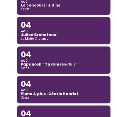
AOÛ
Le concours : J.U.ne
Crest
04
AOÛ
Julien Brunetaud
La Motte Chalancon
04
AOÛ
Papanosh " Tu danses-tu ? "
Mens
04
AOÛ
Piano & plus : Cédric Hanriot
Crest
04