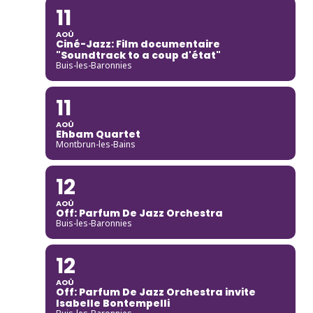
11
AOÛ
Ciné-Jazz: Film documentaire
"Soundtrack to a coup d'état"
Buis-les-Baronnies
11
AOÛ
Ehbam Quartet
Montbrun-les-Bains
12
AOÛ
Off: Parfum De Jazz Orchestra
Buis-les-Baronnies
12
AOÛ
Off: Parfum De Jazz Orchestra invite
Isabelle Bontempelli