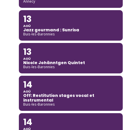
Annecy
13
AOÛ
Jazz gourmand : Sunrisa
Buis-les-Baronnies
13
AOÛ
Nicole Johänntgen Quintet
Buis-les-Baronnies
14
AOÛ
Off: Restitution stages vocal et
instrumental
Buis-les-Baronnies
14
AOÛ