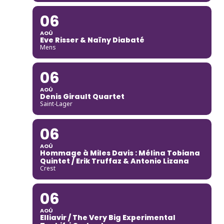
06
AOÛ
Eve Risser & Naïny Diabaté
Mens
06
AOÛ
Denis Girault Quartet
Saint-Lager
06
AOÛ
Hommage à Miles Davis : Mélina Tobiana
Quintet / Erik Truffaz & Antonio Lizana
Crest
06
AOÛ
Elliavir / The Very Big Experimental