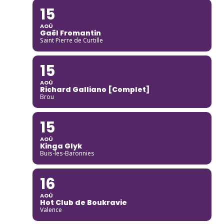
15
AOÛ
Gaël Fromantin
Saint Pierre de Curtille
15
AOÛ
Richard Galliano [Complet]
Brou
15
AOÛ
Kinga Glyk
Buis-les-Baronnies
16
AOÛ
Hot Club de Boukravie
Valence