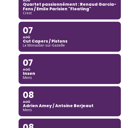
AOÛ
Quartet passionnément : Renaud Garcia-
Fons / Emile Parisien "Floating"
Crest
07
AOÛ
Cut Capers / Pistons
Le Monastier-sur-Gazeille
07
AOÛ
Insen
Mens
08
AOÛ
Adrien Amey / Antoine Berjeaut
Mens
08