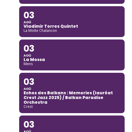
03
AOÛ
Vladimir Torres Quintet
La Motte Chalancon
03
AOÛ
La Mossa
Mens
03
AOÛ
Echos des Balkans : Memories (lauréat
Crest Jazz 2025) / Balkan Paradise
Orchestra
Crest
03
AOÛ