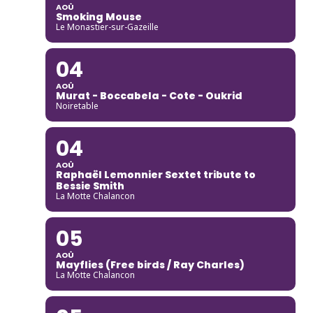
AOÛ
Smoking Mouse
Le Monastier-sur-Gazeille
04
AOÛ
Murat - Boccabela - Cote - Oukrid
Noiretable
04
AOÛ
Raphaël Lemonnier Sextet tribute to
Bessie Smith
La Motte Chalancon
05
AOÛ
Mayflies (Free birds / Ray Charles)
La Motte Chalancon