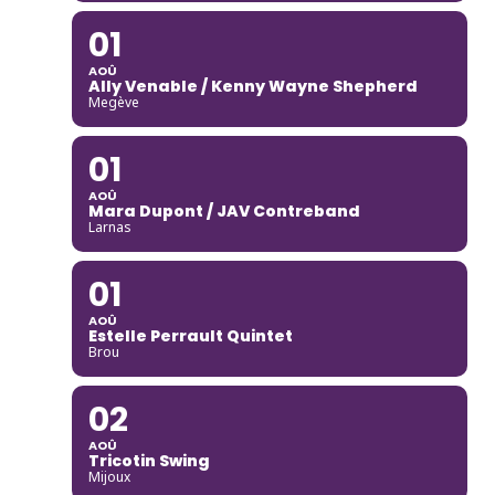
01
AOÛ
Ally Venable / Kenny Wayne Shepherd
Megève
01
AOÛ
Mara Dupont / JAV Contreband
Larnas
01
AOÛ
Estelle Perrault Quintet
Brou
02
AOÛ
Tricotin Swing
Mijoux