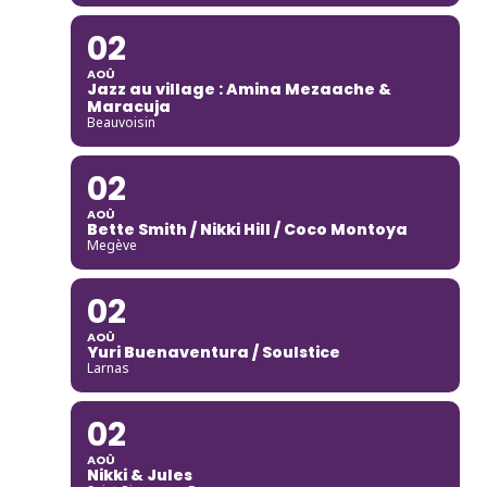
02
AOÛ
Jazz au village : Amina Mezaache &
Maracuja
Beauvoisin
02
AOÛ
Bette Smith / Nikki Hill / Coco Montoya
Megève
02
AOÛ
Yuri Buenaventura / Soulstice
Larnas
02
AOÛ
Nikki & Jules