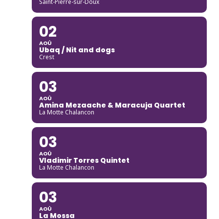
Saint-Pierre-sur-Doux
02
AOÛ
Ubaq / Nit and dogs
Crest
03
AOÛ
Amina Mezaache & Maracuja Quartet
La Motte Chalancon
03
AOÛ
Vladimir Torres Quintet
La Motte Chalancon
03
AOÛ
La Mossa