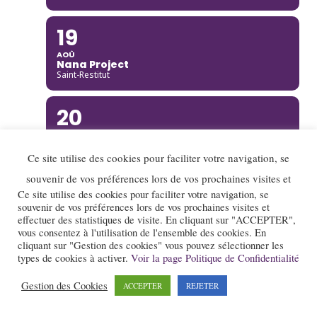
19
AOÛ
Nana Project
Saint-Restitut
20
AOÛ
Ella Rabeson Quartet
Annecy
Ce site utilise des cookies pour faciliter votre navigation, se
souvenir de vos préférences lors de vos prochaines visites et
20
Ce site utilise des cookies pour faciliter votre navigation, se
souvenir de vos préférences lors de vos prochaines visites et
AOÛ
effectuer des statistiques de visite. En cliquant sur "ACCEPTER",
Ariane Racicot Trio
vous consentez à l'utilisation de l'ensemble des cookies. En
Donzère
cliquant sur "Gestion des cookies" vous pouvez sélectionner les
types de cookies à activer.
Voir la page Politique de Confidentialité
20
Gestion des Cookies
ACCEPTER
REJETER
AOÛ
Carmen Bradford Quartet
Annecy