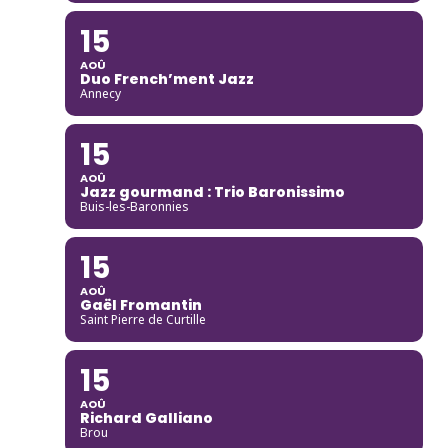
15
AOÛ
Duo French’ment Jazz
Annecy
15
AOÛ
Jazz gourmand : Trio Baronissimo
Buis-les-Baronnies
15
AOÛ
Gaël Fromantin
Saint Pierre de Curtille
15
AOÛ
Richard Galliano
Brou