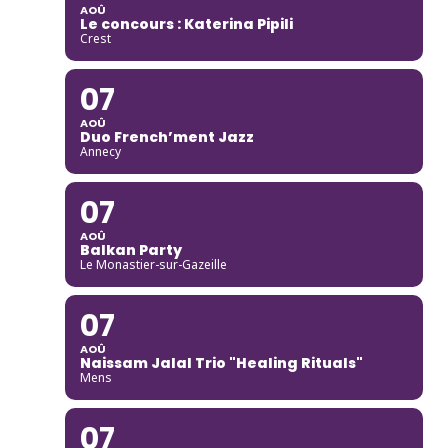
AOÛ
Le concours : Katerina Pipili
Crest
07
AOÛ
Duo French’ment Jazz
Annecy
07
AOÛ
Balkan Party
Le Monastier-sur-Gazeille
07
AOÛ
Naissam Jalal Trio "Healing Rituals"
Mens
07