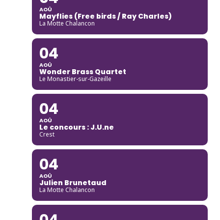
AOÛ
Mayflies (Free birds / Ray Charles)
La Motte Chalancon
04
AOÛ
Wonder Brass Quartet
Le Monastier-sur-Gazeille
04
AOÛ
Le concours : J.U.ne
Crest
04
AOÛ
Julien Brunetaud
La Motte Chalancon
04