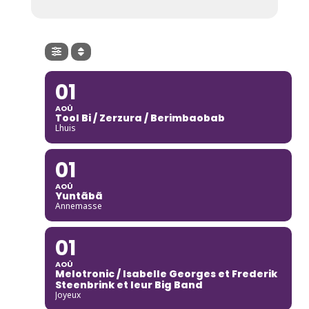
01
AOÛ
Tool Bi / Zerzura / Berimbaobab
Lhuis
01
AOÛ
Yuntãbã
Annemasse
01
AOÛ
Melotronic / Isabelle Georges et Frederik
Steenbrink et leur Big Band
Joyeux