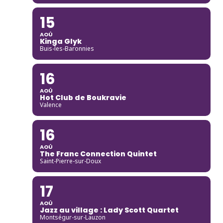
15
AOÛ
Kinga Glyk
Buis-les-Baronnies
16
AOÛ
Hot Club de Boukravie
Valence
16
AOÛ
The Franc Connection Quintet
Saint-Pierre-sur-Doux
17
AOÛ
Jazz au village : Lady Scott Quartet
Montségur-sur-Lauzon