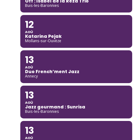
Off : Isabel de la Reza Trio
Buis-les-Baronnies
12
AOÛ
Katarina Pejak
Mollans-sur-Ouvèze
13
AOÛ
Duo French’ment Jazz
Annecy
13
AOÛ
Jazz gourmand : Sunrisa
Buis-les-Baronnies
13
AOÛ