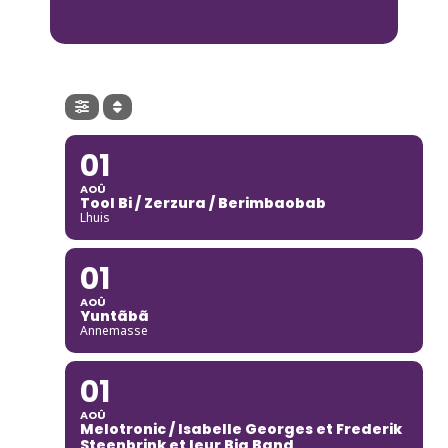
01
AOÛ
Tool Bi / Zerzura / Berimbaobab
Lhuis
01
AOÛ
Yuntãbã
Annemasse
01
AOÛ
Melotronic / Isabelle Georges et Frederik
Steenbrink et leur Big Band