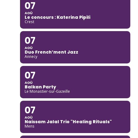
07
AOÛ
Le concours : Katerina Pipili
Crest
07
AOÛ
Duo French’ment Jazz
Annecy
07
AOÛ
Balkan Party
Le Monastier-sur-Gazeille
07
AOÛ
Naissam Jalal Trio "Healing Rituals"
Mens