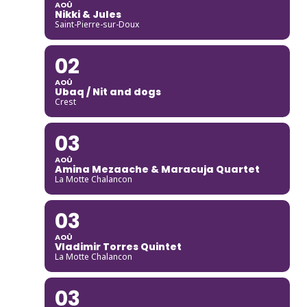
AOÛ
Nikki & Jules
Saint-Pierre-sur-Doux
02
AOÛ
Ubaq / Nit and dogs
Crest
03
AOÛ
Amina Mezaache & Maracuja Quartet
La Motte Chalancon
03
AOÛ
Vladimir Torres Quintet
La Motte Chalancon
03