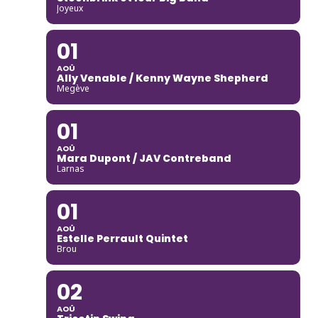
Joyeux
01
AOÛ
Ally Venable / Kenny Wayne Shepherd
Megève
01
AOÛ
Mara Dupont / JAV Contreband
Larnas
01
AOÛ
Estelle Perrault Quintet
Brou
02
AOÛ