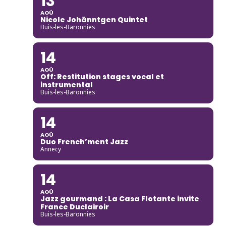
13
AOÛ
Nicole Johänntgen Quintet
Buis-les-Baronnies
14
AOÛ
Off: Restitution stages vocal et
instrumental
Buis-les-Baronnies
14
AOÛ
Duo French’ment Jazz
Annecy
14
AOÛ
Jazz gourmand : La Casa Flotante invite
France Duclairoir
Buis-les-Baronnies