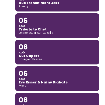
Duo French’ment Jazz
Annecy
06
AOÛ
Tribute to Chet
Le Monastier-sur-Gazeille
06
AOÛ
Cut Capers
Bourg-en-Bresse
06
AOÛ
Eve Risser & Naïny Diabaté
Mens
06