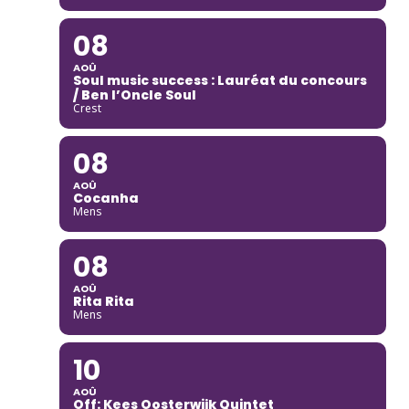
08
AOÛ
Soul music success : Lauréat du concours
/ Ben l’Oncle Soul
Crest
08
AOÛ
Cocanha
Mens
08
AOÛ
Rita Rita
Mens
10
AOÛ
Off: Kees Oosterwijk Quintet