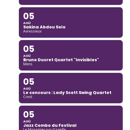
05
AOÛ
Sakina Abdou Solo
Avressieux
05
AOÛ
Bruno Ducret Quartet "Invisibles"
Mens
05
AOÛ
Le concours : Lady Scott Swing Quartet
Crest
05
AOÛ
Jazz Combo du Festival
Le Monastier-sur-Gazeille