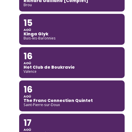
Richard Galliano [Complet]
Brou
15
AOÛ
Kinga Glyk
Buis-les-Baronnies
16
AOÛ
Hot Club de Boukravie
Valence
16
AOÛ
The Franc Connection Quintet
Saint-Pierre-sur-Doux
17
AOÛ