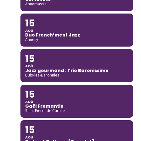
Annemasse
15
AOÛ
Duo French’ment Jazz
Annecy
15
AOÛ
Jazz gourmand : Trio Baronissimo
Buis-les-Baronnies
15
AOÛ
Gaël Fromantin
Saint Pierre de Curtille
15
AOÛ