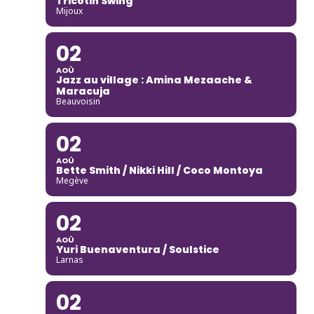
Tricotin Swing
Mijoux
02
AOÛ
Jazz au village : Amina Mezaache &
Maracuja
Beauvoisin
02
AOÛ
Bette Smith / Nikki Hill / Coco Montoya
Megève
02
AOÛ
Yuri Buenaventura / Soulstice
Larnas
02