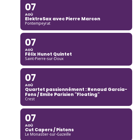
07
AOÛ
ElektroSax avec Pierre Marcon
Pontempeyrat
07
AOÛ
Félix Hunot Quintet
Saint-Pierre-sur-Doux
07
AOÛ
Quartet passionnément : Renaud Garcia-
Fons / Emile Parisien "Floating"
Crest
07
AOÛ
Cut Capers / Pistons
Le Monastier-sur-Gazeille