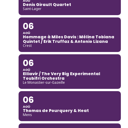
AOÛ
Denis Girault Quartet
Saint-Lager
06
AOÛ
Hommage à Miles Davis : Mélina Tobiana
Quintet / Erik Truffaz & Antonio Lizana
Crest
06
AOÛ
Elliavir / The Very Big Experimental
Toubifri Orchestra
Le Monastier-sur-Gazeille
06
AOÛ
Thomas de Pourquery & Heat
Mens