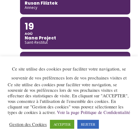
Rusan Filiztek
Annecy
19
AOÛ
Nana Project
Saint-Restitut
20
Ce site utilise des cookies pour faciliter votre navigation, se
AOÛ
Ella Rabeson Quartet
Annecy
souvenir de vos préférences lors de vos prochaines visites et
Ce site utilise des cookies pour faciliter votre navigation, se
souvenir de vos préférences lors de vos prochaines visites et
20
effectuer des statistiques de visite. En cliquant sur "ACCEPTER",
vous consentez à l'utilisation de l'ensemble des cookies. En
AOÛ
cliquant sur "Gestion des cookies" vous pouvez sélectionner les
Ariane Racicot Trio
Donzère
types de cookies à activer.
Voir la page Politique de Confidentialité
Gestion des Cookies
ACCEPTER
REJETER
20
AOÛ