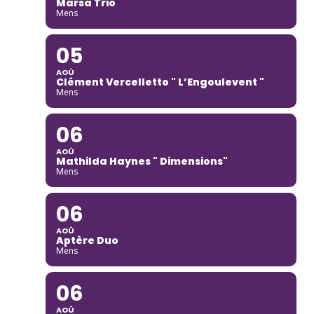
Marsa Trio
Mens
05
AOÛ
Clément Vercelletto " L’Engoulevent "
Mens
06
AOÛ
Mathilda Haynes " Dimensions"
Mens
06
AOÛ
Aptère Duo
Mens
06
AOÛ