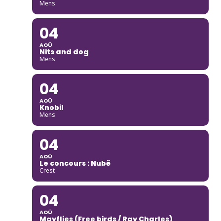
Mens
04
AOÛ
Nits and dog
Mens
04
AOÛ
Knobil
Mens
04
AOÛ
Le concours : Nubë
Crest
04
AOÛ
Mayflies (Free birds / Ray Charles)