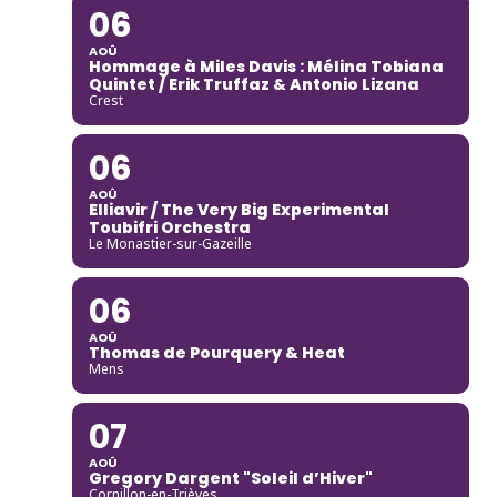
06
AOÛ
Hommage à Miles Davis : Mélina Tobiana
Quintet / Erik Truffaz & Antonio Lizana
Crest
06
AOÛ
Elliavir / The Very Big Experimental
Toubifri Orchestra
Le Monastier-sur-Gazeille
06
AOÛ
Thomas de Pourquery & Heat
Mens
07
AOÛ
Gregory Dargent "Soleil d’Hiver"
Cornillon-en-Trièves