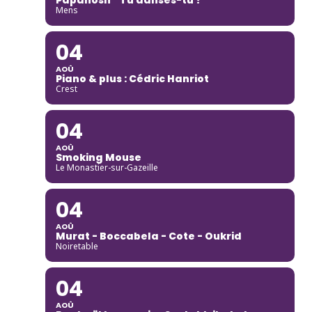
Mens
04
AOÛ
Piano & plus : Cédric Hanriot
Crest
04
AOÛ
Smoking Mouse
Le Monastier-sur-Gazeille
04
AOÛ
Murat - Boccabela - Cote - Oukrid
Noiretable
04
AOÛ