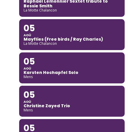
Raphaël Lemonnier Sextet tribute to
Bessie Smith
La Motte Chalancon
05
AOÛ
Mayflies (Free birds / Ray Charles)
La Motte Chalancon
05
AOÛ
Karsten Hochapfel Solo
Mens
05
AOÛ
Christine Zayed Trio
Mens
05