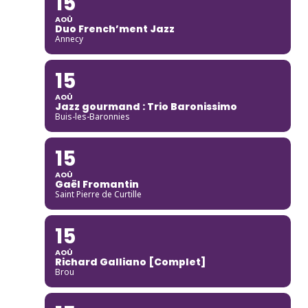
15
AOÛ
Duo French’ment Jazz
Annecy
15
AOÛ
Jazz gourmand : Trio Baronissimo
Buis-les-Baronnies
15
AOÛ
Gaël Fromantin
Saint Pierre de Curtille
15
AOÛ
Richard Galliano [Complet]
Brou