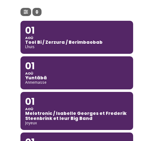
01
AOÛ
Tool Bi / Zerzura / Berimbaobab
Lhuis
01
AOÛ
Yuntãbã
Annemasse
01
AOÛ
Melotronic / Isabelle Georges et Frederik
Steenbrink et leur Big Band
Joyeux