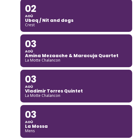
02
AOÛ
Ubaq / Nit and dogs
Crest
03
AOÛ
Amina Mezaache & Maracuja Quartet
La Motte Chalancon
03
AOÛ
Vladimir Torres Quintet
La Motte Chalancon
03
AOÛ
La Mossa
Mens