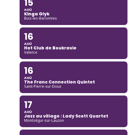
15
AOÛ
Kinga Glyk
Buis-les-Baronnies
16
AOÛ
Hot Club de Boukravie
Valence
16
AOÛ
The Franc Connection Quintet
Saint-Pierre-sur-Doux
17
AOÛ
Jazz au village : Lady Scott Quartet
Montségur-sur-Lauzon