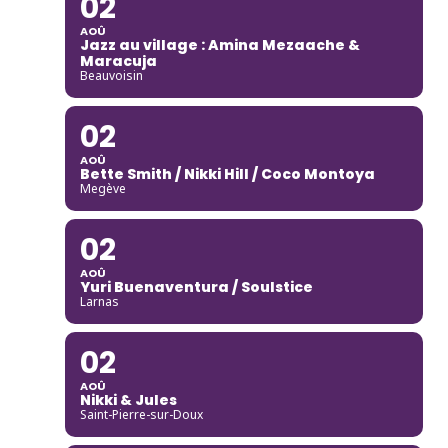
02
AOÛ
Jazz au village : Amina Mezaache &
Maracuja
Beauvoisin
02
AOÛ
Bette Smith / Nikki Hill / Coco Montoya
Megève
02
AOÛ
Yuri Buenaventura / Soulstice
Larnas
02
AOÛ
Nikki & Jules
Saint-Pierre-sur-Doux