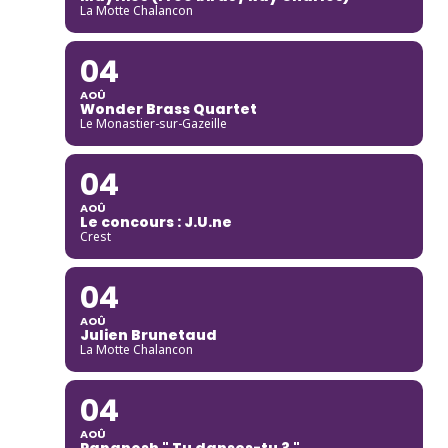
La Motte Chalancon
04
AOÛ
Wonder Brass Quartet
Le Monastier-sur-Gazeille
04
AOÛ
Le concours : J.U.ne
Crest
04
AOÛ
Julien Brunetaud
La Motte Chalancon
04
AOÛ
Papanosh " Tu danses-tu ? "