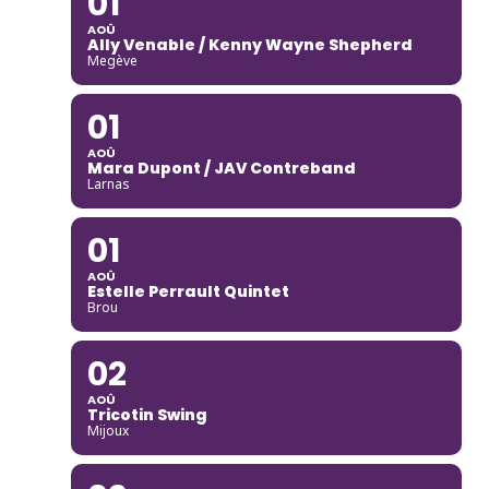
01
AOÛ
Ally Venable / Kenny Wayne Shepherd
Megève
01
AOÛ
Mara Dupont / JAV Contreband
Larnas
01
AOÛ
Estelle Perrault Quintet
Brou
02
AOÛ
Tricotin Swing
Mijoux