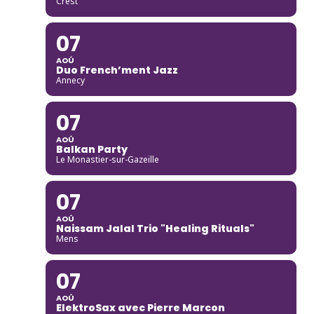
Crest
07
AOÛ
Duo French’ment Jazz
Annecy
07
AOÛ
Balkan Party
Le Monastier-sur-Gazeille
07
AOÛ
Naissam Jalal Trio "Healing Rituals"
Mens
07
AOÛ
ElektroSax avec Pierre Marcon