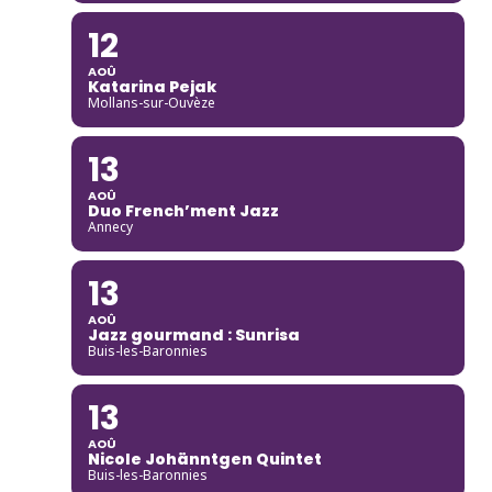
12
AOÛ
Katarina Pejak
Mollans-sur-Ouvèze
13
AOÛ
Duo French’ment Jazz
Annecy
13
AOÛ
Jazz gourmand : Sunrisa
Buis-les-Baronnies
13
AOÛ
Nicole Johänntgen Quintet
Buis-les-Baronnies