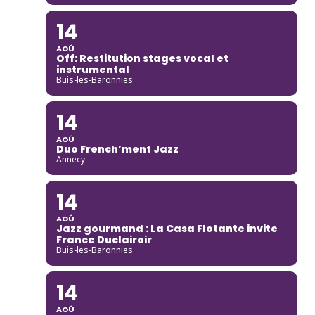
14
AOÛ
Off: Restitution stages vocal et
instrumental
Buis-les-Baronnies
14
AOÛ
Duo French’ment Jazz
Annecy
14
AOÛ
Jazz gourmand : La Casa Flotante invite
France Duclairoir
Buis-les-Baronnies
14
AOÛ