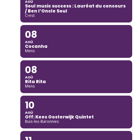
AOÛ
Soul music success : Lauréat du concours
/ Ben l’Oncle Soul
Crest
08
AOÛ
Cocanha
Mens
08
AOÛ
Rita Rita
Mens
10
AOÛ
Off: Kees Oosterwijk Quintet
Buis-les-Baronnies