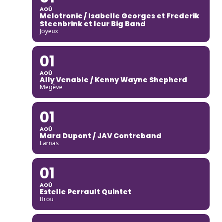
AOÛ
Melotronic / Isabelle Georges et Frederik
Steenbrink et leur Big Band
Joyeux
01
AOÛ
Ally Venable / Kenny Wayne Shepherd
Megève
01
AOÛ
Mara Dupont / JAV Contreband
Larnas
01
AOÛ
Estelle Perrault Quintet
Brou