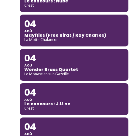
Le concours : Nubë
Crest
04
AOÛ
Mayflies (Free birds / Ray Charles)
La Motte Chalancon
04
AOÛ
Wonder Brass Quartet
Le Monastier-sur-Gazeille
04
AOÛ
Le concours : J.U.ne
Crest
04
AOÛ