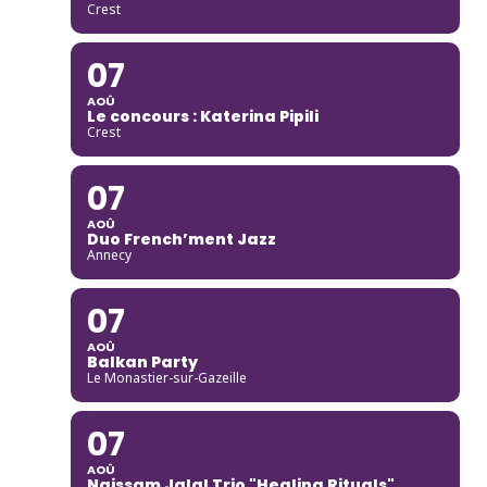
Crest
07
AOÛ
Le concours : Katerina Pipili
Crest
07
AOÛ
Duo French’ment Jazz
Annecy
07
AOÛ
Balkan Party
Le Monastier-sur-Gazeille
07
AOÛ
Naissam Jalal Trio "Healing Rituals"