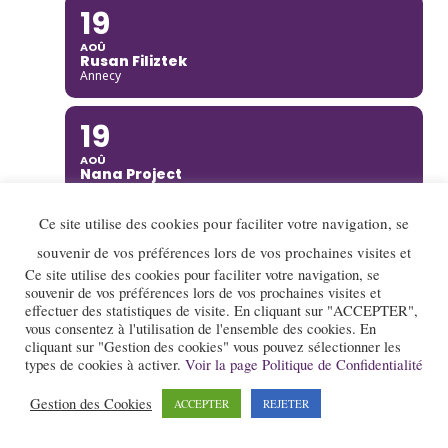
19
AOÛ
Rusan Filiztek
Annecy
19
AOÛ
Nana Project
Saint-Restitut
Ce site utilise des cookies pour faciliter votre navigation, se
20
souvenir de vos préférences lors de vos prochaines visites et
AOÛ
Ce site utilise des cookies pour faciliter votre navigation, se
Ella Rabeson Quartet
souvenir de vos préférences lors de vos prochaines visites et
Annecy
effectuer des statistiques de visite. En cliquant sur "ACCEPTER",
vous consentez à l'utilisation de l'ensemble des cookies. En
cliquant sur "Gestion des cookies" vous pouvez sélectionner les
20
types de cookies à activer.
Voir la page Politique de Confidentialité
AOÛ
Ariane Racicot Trio
Gestion des Cookies
ACCEPTER
REJETER
Donzère