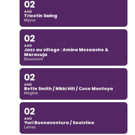
02
AOÛ
Tricotin Swing
Mijoux
02
AOÛ
Jazz au village : Amina Mezaache &
Maracuja
Beauvoisin
02
AOÛ
Bette Smith / Nikki Hill / Coco Montoya
Megève
02
AOÛ
Yuri Buenaventura / Soulstice
Larnas