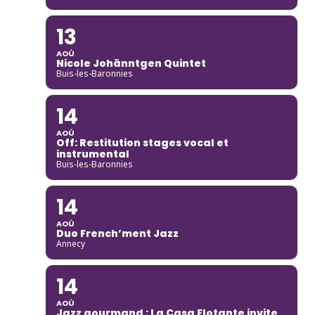
13
AOÛ
Nicole Johänntgen Quintet
Buis-les-Baronnies
14
AOÛ
Off: Restitution stages vocal et
instrumental
Buis-les-Baronnies
14
AOÛ
Duo French’ment Jazz
Annecy
14
AOÛ
Jazz gourmand : La Casa Flotante invite