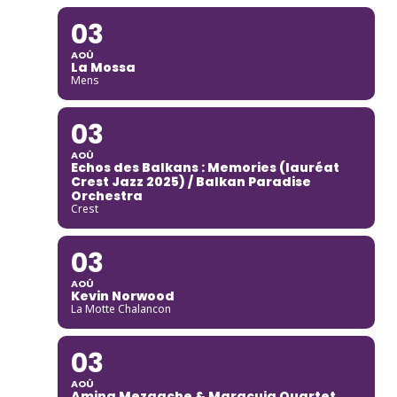
03
AOÛ
La Mossa
Mens
03
AOÛ
Echos des Balkans : Memories (lauréat
Crest Jazz 2025) / Balkan Paradise
Orchestra
Crest
03
AOÛ
Kevin Norwood
La Motte Chalancon
03
AOÛ
Amina Mezaache & Maracuja Quartet