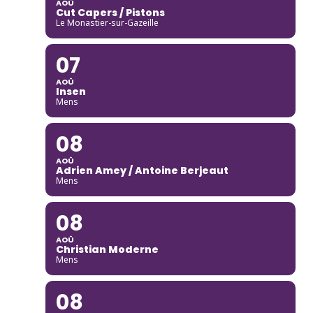
AOÛ
Cut Capers / Pistons
Le Monastier-sur-Gazeille
07
AOÛ
Insen
Mens
08
AOÛ
Adrien Amey / Antoine Berjeaut
Mens
08
AOÛ
Christian Moderne
Mens
08