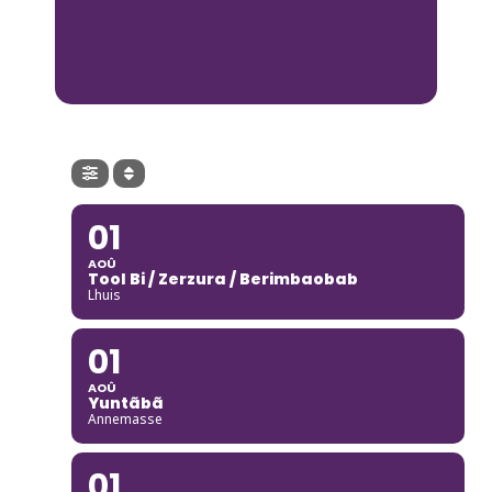
01
AOÛ
Tool Bi / Zerzura / Berimbaobab
Lhuis
01
AOÛ
Yuntãbã
Annemasse
01