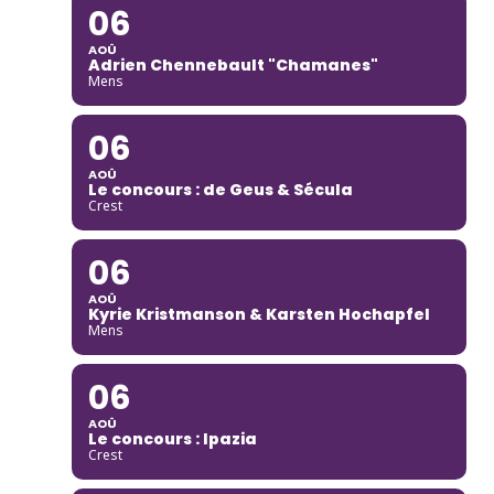
06
AOÛ
Adrien Chennebault "Chamanes"
Mens
06
AOÛ
Le concours : de Geus & Sécula
Crest
06
AOÛ
Kyrie Kristmanson & Karsten Hochapfel
Mens
06
AOÛ
Le concours : Ipazia
Crest