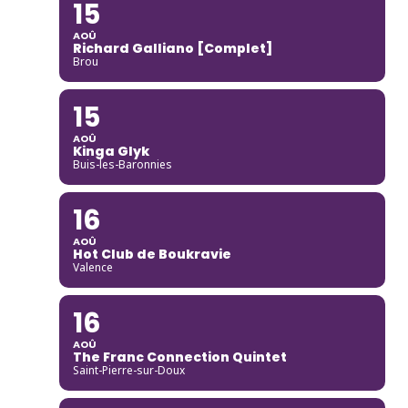
15
AOÛ
Richard Galliano [Complet]
Brou
15
AOÛ
Kinga Glyk
Buis-les-Baronnies
16
AOÛ
Hot Club de Boukravie
Valence
16
AOÛ
The Franc Connection Quintet
Saint-Pierre-sur-Doux