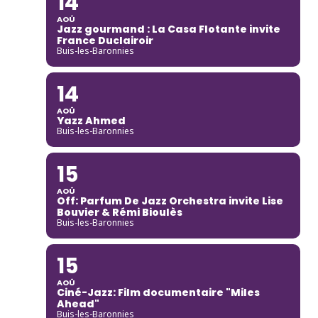
14
AOÛ
Jazz gourmand : La Casa Flotante invite
France Duclairoir
Buis-les-Baronnies
14
AOÛ
Yazz Ahmed
Buis-les-Baronnies
15
AOÛ
Off: Parfum De Jazz Orchestra invite Lise
Bouvier & Rémi Bioulès
Buis-les-Baronnies
15
AOÛ
Ciné-Jazz: Film documentaire "Miles
Ahead"
Buis-les-Baronnies