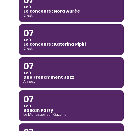
07
AOÛ
Le concours : Nora Aurée
Crest
07
AOÛ
Le concours : Katerina Pipili
Crest
07
AOÛ
Duo French’ment Jazz
Annecy
07
AOÛ
Balkan Party
Le Monastier-sur-Gazeille