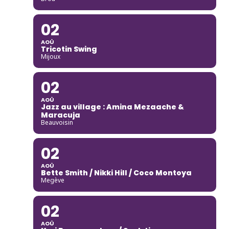
02
AOÛ
Tricotin Swing
Mijoux
02
AOÛ
Jazz au village : Amina Mezaache &
Maracuja
Beauvoisin
02
AOÛ
Bette Smith / Nikki Hill / Coco Montoya
Megève
02
AOÛ