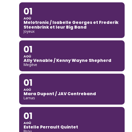
01
AOÛ
Melotronic / Isabelle Georges et Frederik
Steenbrink et leur Big Band
Joyeux
01
AOÛ
Ally Venable / Kenny Wayne Shepherd
Megève
01
AOÛ
Mara Dupont / JAV Contreband
Larnas
01
AOÛ
Estelle Perrault Quintet
Brou