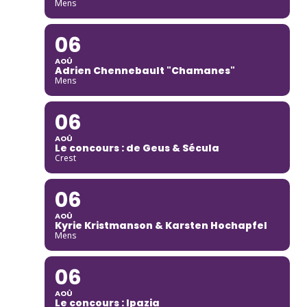
Mens
06
AOÛ
Adrien Chennebault "Chamanes"
Mens
06
AOÛ
Le concours : de Geus & Sécula
Crest
06
AOÛ
Kyrie Kristmanson & Karsten Hochapfel
Mens
06
AOÛ
Le concours : Ipazia