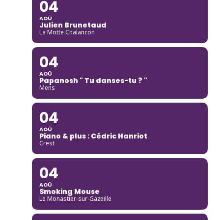
04
AOÛ
Julien Brunetaud
La Motte Chalancon
04
AOÛ
Papanosh " Tu danses-tu ? "
Mens
04
AOÛ
Piano & plus : Cédric Hanriot
Crest
04
AOÛ
Smoking Mouse
Le Monastier-sur-Gazeille