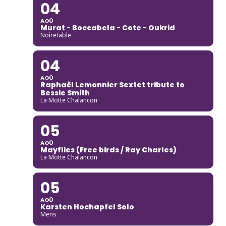
04
AOÛ
Murat - Boccabela - Cote - Oukrid
Noiretable
04
AOÛ
Raphaël Lemonnier Sextet tribute to
Bessie Smith
La Motte Chalancon
05
AOÛ
Mayflies (Free birds / Ray Charles)
La Motte Chalancon
05
AOÛ
Karsten Hochapfel Solo
Mens