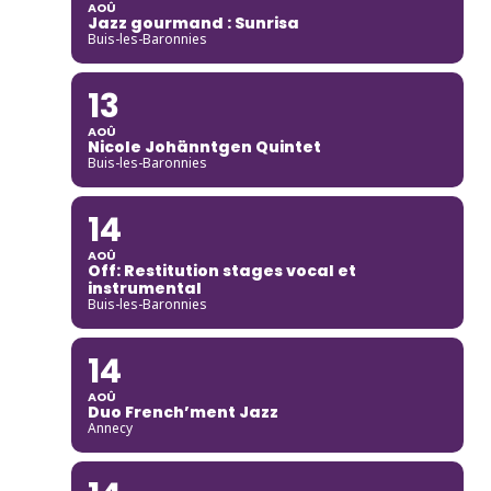
AOÛ
Jazz gourmand : Sunrisa
Buis-les-Baronnies
13
AOÛ
Nicole Johänntgen Quintet
Buis-les-Baronnies
14
AOÛ
Off: Restitution stages vocal et
instrumental
Buis-les-Baronnies
14
AOÛ
Duo French’ment Jazz
Annecy