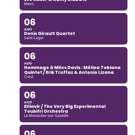
Mens
06
AOÛ
Denis Girault Quartet
Saint-Lager
06
AOÛ
Hommage à Miles Davis : Mélina Tobiana
Quintet / Erik Truffaz & Antonio Lizana
Crest
06
AOÛ
Elliavir / The Very Big Experimental
Toubifri Orchestra
Le Monastier-sur-Gazeille
06