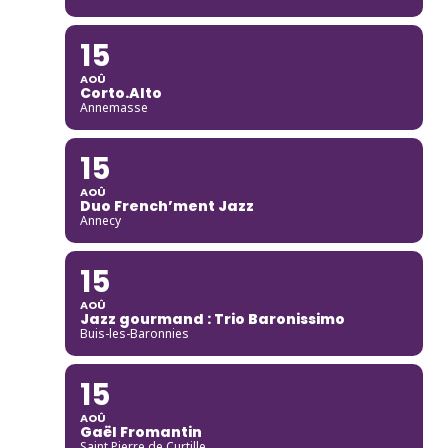
15
AOÛ
Corto.Alto
Annemasse
15
AOÛ
Duo French’ment Jazz
Annecy
15
AOÛ
Jazz gourmand : Trio Baronissimo
Buis-les-Baronnies
15
AOÛ
Gaël Fromantin
Saint Pierre de Curtille