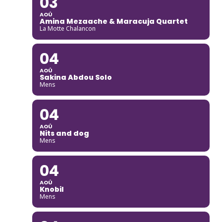
03
AOÛ
Amina Mezaache & Maracuja Quartet
La Motte Chalancon
04
AOÛ
Sakina Abdou Solo
Mens
04
AOÛ
Nits and dog
Mens
04
AOÛ
Knobil
Mens