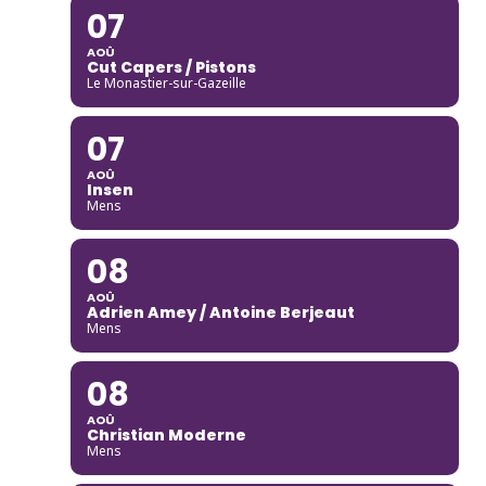
07
AOÛ
Cut Capers / Pistons
Le Monastier-sur-Gazeille
07
AOÛ
Insen
Mens
08
AOÛ
Adrien Amey / Antoine Berjeaut
Mens
08
AOÛ
Christian Moderne
Mens