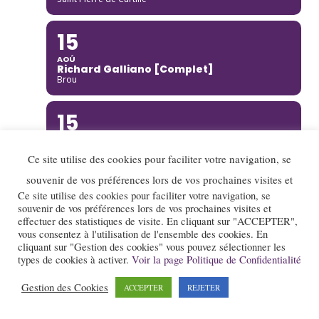
15
AOÛ
Richard Galliano [Complet]
Brou
15
AOÛ
Kinga Glyk
Ce site utilise des cookies pour faciliter votre navigation, se
Buis-les-Baronnies
souvenir de vos préférences lors de vos prochaines visites et
16
Ce site utilise des cookies pour faciliter votre navigation, se
souvenir de vos préférences lors de vos prochaines visites et
AOÛ
effectuer des statistiques de visite. En cliquant sur "ACCEPTER",
Hot Club de Boukravie
vous consentez à l'utilisation de l'ensemble des cookies. En
Valence
cliquant sur "Gestion des cookies" vous pouvez sélectionner les
types de cookies à activer.
Voir la page Politique de Confidentialité
16
Gestion des Cookies
ACCEPTER
REJETER
AOÛ
The Franc Connection Quintet