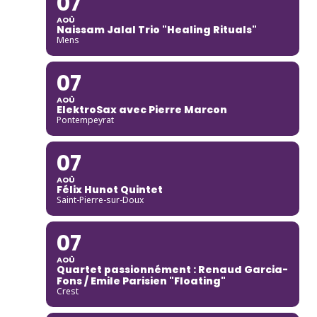
07
AOÛ
Naissam Jalal Trio "Healing Rituals"
Mens
07
AOÛ
ElektroSax avec Pierre Marcon
Pontempeyrat
07
AOÛ
Félix Hunot Quintet
Saint-Pierre-sur-Doux
07
AOÛ
Quartet passionnément : Renaud Garcia-
Fons / Emile Parisien "Floating"
Crest