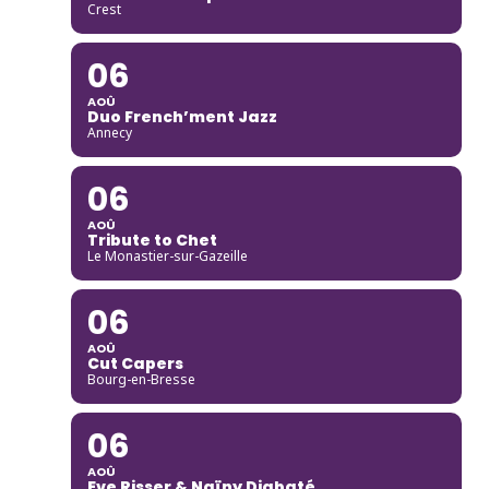
Crest
06
AOÛ
Duo French’ment Jazz
Annecy
06
AOÛ
Tribute to Chet
Le Monastier-sur-Gazeille
06
AOÛ
Cut Capers
Bourg-en-Bresse
06
AOÛ
Eve Risser & Naïny Diabaté