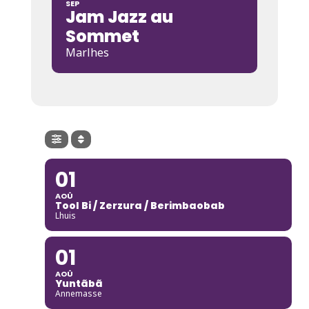
SEP
Jam Jazz au
Sommet
Marlhes
01
AOÛ
Tool Bi / Zerzura / Berimbaobab
Lhuis
01
AOÛ
Yuntãbã
Annemasse