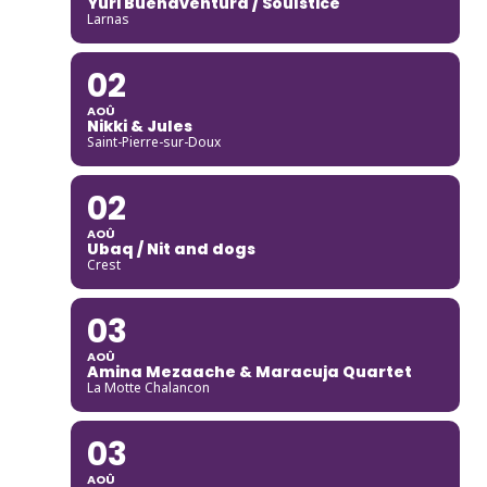
Yuri Buenaventura / Soulstice
Larnas
02
AOÛ
Nikki & Jules
Saint-Pierre-sur-Doux
02
AOÛ
Ubaq / Nit and dogs
Crest
03
AOÛ
Amina Mezaache & Maracuja Quartet
La Motte Chalancon
03
AOÛ