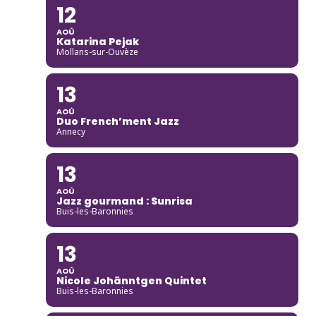
12
AOÛ
Katarina Pejak
Mollans-sur-Ouvèze
13
AOÛ
Duo French’ment Jazz
Annecy
13
AOÛ
Jazz gourmand : Sunrisa
Buis-les-Baronnies
13
AOÛ
Nicole Johänntgen Quintet
Buis-les-Baronnies