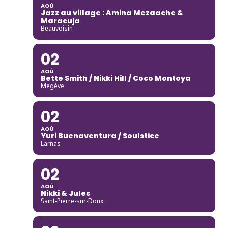
AOÛ
Jazz au village : Amina Mezaache &
Maracuja
Beauvoisin
02
AOÛ
Bette Smith / Nikki Hill / Coco Montoya
Megève
02
AOÛ
Yuri Buenaventura / Soulstice
Larnas
02
AOÛ
Nikki & Jules
Saint-Pierre-sur-Doux