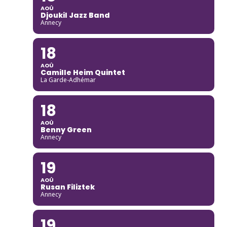
AOÛ
Djoukil Jazz Band
Annecy
18
AOÛ
Camille Heim Quintet
La Garde-Adhémar
18
AOÛ
Benny Green
Annecy
19
AOÛ
Rusan Filiztek
Annecy
19