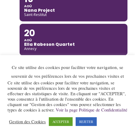
AOÛ
Nana Project
Saint-Restitut
20
AOÛ
Ella Rabeson Quartet
Annecy
20
Ce site utilise des cookies pour faciliter votre navigation, se
AOÛ
souvenir de vos préférences lors de vos prochaines visites et
Ariane Racicot Trio
Ce site utilise des cookies pour faciliter votre navigation, se
Donzère
souvenir de vos préférences lors de vos prochaines visites et
effectuer des statistiques de visite. En cliquant sur "ACCEPTER",
20
vous consentez à l'utilisation de l'ensemble des cookies. En
cliquant sur "Gestion des cookies" vous pouvez sélectionner les
AOÛ
types de cookies à activer.
Voir la page Politique de Confidentialité
Carmen Bradford Quartet
Annecy
Gestion des Cookies
ACCEPTER
REJETER