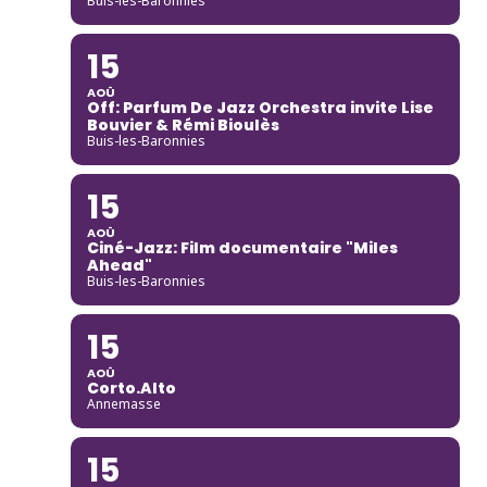
Buis-les-Baronnies
15
AOÛ
Off: Parfum De Jazz Orchestra invite Lise
Bouvier & Rémi Bioulès
Buis-les-Baronnies
15
AOÛ
Ciné-Jazz: Film documentaire "Miles
Ahead"
Buis-les-Baronnies
15
AOÛ
Corto.Alto
Annemasse
15