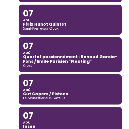
07
AOÛ
Félix Hunot Quintet
Saint-Pierre-sur-Doux
07
AOÛ
Quartet passionnément : Renaud Garcia-
Fons / Emile Parisien "Floating"
Crest
07
AOÛ
Cut Capers / Pistons
Le Monastier-sur-Gazeille
07
AOÛ
Insen