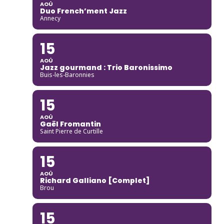
AOÛ
Duo French’ment Jazz
Annecy
15
AOÛ
Jazz gourmand : Trio Baronissimo
Buis-les-Baronnies
15
AOÛ
Gaël Fromantin
Saint Pierre de Curtille
15
AOÛ
Richard Galliano [Complet]
Brou
15