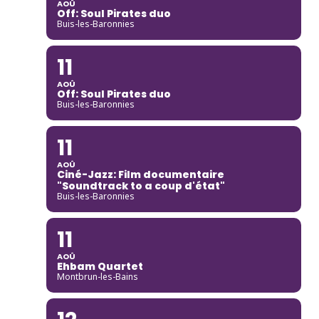
AOÛ
Off: Soul Pirates duo
Buis-les-Baronnies
11
AOÛ
Off: Soul Pirates duo
Buis-les-Baronnies
11
AOÛ
Ciné-Jazz: Film documentaire
"Soundtrack to a coup d'état"
Buis-les-Baronnies
11
AOÛ
Ehbam Quartet
Montbrun-les-Bains