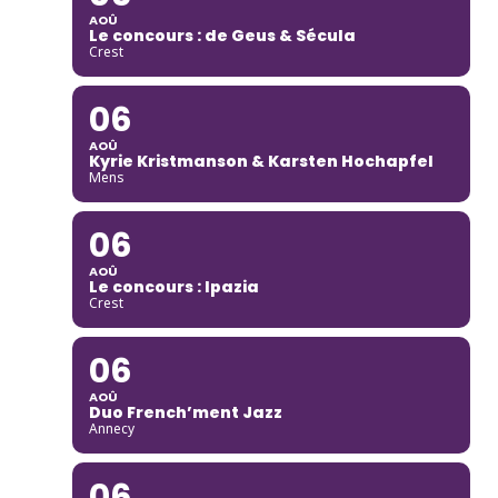
AOÛ
Le concours : de Geus & Sécula
Crest
06
AOÛ
Kyrie Kristmanson & Karsten Hochapfel
Mens
06
AOÛ
Le concours : Ipazia
Crest
06
AOÛ
Duo French’ment Jazz
Annecy
06