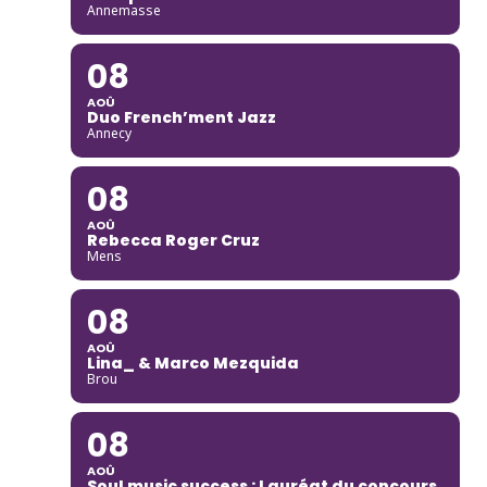
Annemasse
08
AOÛ
Duo French’ment Jazz
Annecy
08
AOÛ
Rebecca Roger Cruz
Mens
08
AOÛ
Lina_ & Marco Mezquida
Brou
08
AOÛ
Soul music success : Lauréat du concours