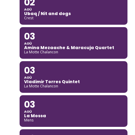
02
AOÛ
Ubaq / Nit and dogs
Crest
03
AOÛ
Amina Mezaache & Maracuja Quartet
La Motte Chalancon
03
AOÛ
Vladimir Torres Quintet
La Motte Chalancon
03
AOÛ
La Mossa
Mens