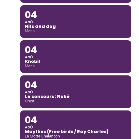
04
AOÛ
Nits and dog
Mens
04
AOÛ
Knobil
Mens
04
AOÛ
Le concours : Nubë
Crest
04
AOÛ
Mayflies (Free birds / Ray Charles)
La Motte Chalancon