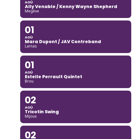
AOÛ
Ally Venable / Kenny Wayne Shepherd
Megève
01
AOÛ
Mara Dupont / JAV Contreband
Larnas
01
AOÛ
Estelle Perrault Quintet
Brou
02
AOÛ
Tricotin Swing
Mijoux
02