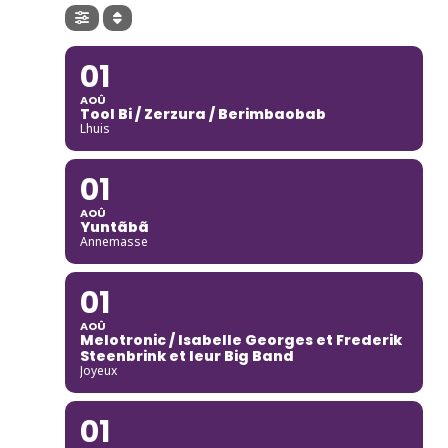
01
AOÛ
Tool Bi / Zerzura / Berimbaobab
Lhuis
01
AOÛ
Yuntãbã
Annemasse
01
AOÛ
Melotronic / Isabelle Georges et Frederik
Steenbrink et leur Big Band
Joyeux
01