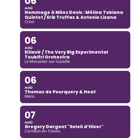
06
AOÛ
Hommage à Miles Davis : Mélina Tobiana
Quintet / Erik Truffaz & Antonio Lizana
Crest
06
AOÛ
Elliavir / The Very Big Experimental
Toubifri Orchestra
Le Monastier-sur-Gazeille
06
AOÛ
Thomas de Pourquery & Heat
Mens
07
AOÛ
Gregory Dargent "Soleil d’Hiver"
Cornillon-en-Trièves