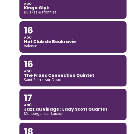
AOÛ
Kinga Glyk
Buis-les-Baronnies
16
AOÛ
Hot Club de Boukravie
Valence
16
AOÛ
The Franc Connection Quintet
Saint-Pierre-sur-Doux
17
AOÛ
Jazz au village : Lady Scott Quartet
Montségur-sur-Lauzon
18