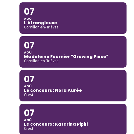
07
AOÛ
L'étrangleuse
Cornillon-en-Trièves
07
AOÛ
Madeleine Fournier "Growing Piece"
Cornillon-en-Trièves
07
AOÛ
Le concours : Nora Aurée
Crest
07
AOÛ
Le concours : Katerina Pipili
Crest