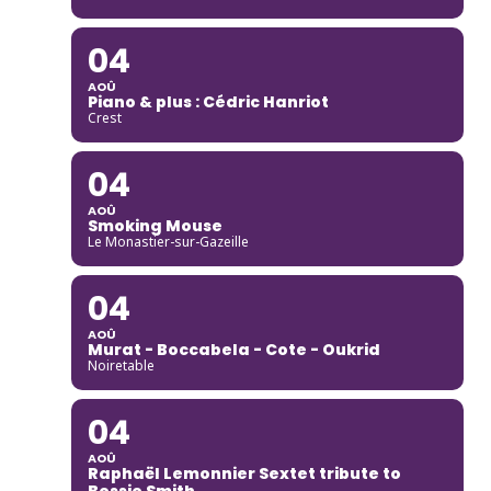
04
AOÛ
Piano & plus : Cédric Hanriot
Crest
04
AOÛ
Smoking Mouse
Le Monastier-sur-Gazeille
04
AOÛ
Murat - Boccabela - Cote - Oukrid
Noiretable
04
AOÛ
Raphaël Lemonnier Sextet tribute to
Bessie Smith