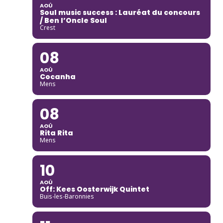
AOÛ
Soul music success : Lauréat du concours
/ Ben l’Oncle Soul
Crest
08
AOÛ
Cocanha
Mens
08
AOÛ
Rita Rita
Mens
10
AOÛ
Off: Kees Oosterwijk Quintet
Buis-les-Baronnies