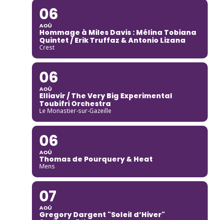
06
AOÛ
Hommage à Miles Davis : Mélina Tobiana
Quintet / Erik Truffaz & Antonio Lizana
Crest
06
AOÛ
Elliavir / The Very Big Experimental
Toubifri Orchestra
Le Monastier-sur-Gazeille
06
AOÛ
Thomas de Pourquery & Heat
Mens
07
AOÛ
Gregory Dargent "Soleil d’Hiver"