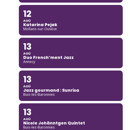
12
AOÛ
Katarina Pejak
Mollans-sur-Ouvèze
13
AOÛ
Duo French’ment Jazz
Annecy
13
AOÛ
Jazz gourmand : Sunrisa
Buis-les-Baronnies
13
AOÛ
Nicole Johänntgen Quintet
Buis-les-Baronnies