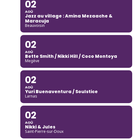
02
AOÛ
Jazz au village : Amina Mezaache &
Maracuja
Beauvoisin
02
AOÛ
Bette Smith / Nikki Hill / Coco Montoya
Megève
02
AOÛ
Yuri Buenaventura / Soulstice
Larnas
02
AOÛ
Nikki & Jules
Saint-Pierre-sur-Doux