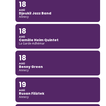
18
AOÛ
Djoukil Jazz Band
Annecy
18
AOÛ
Camille Heim Quintet
La Garde-Adhémar
18
AOÛ
Benny Green
Annecy
19
AOÛ
Rusan Filiztek
Annecy