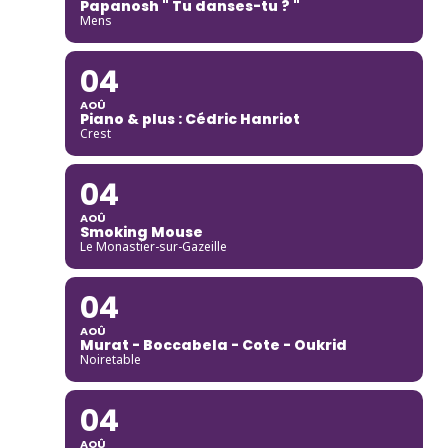
Papanosh " Tu danses-tu ? "
Mens
04
AOÛ
Piano & plus : Cédric Hanriot
Crest
04
AOÛ
Smoking Mouse
Le Monastier-sur-Gazeille
04
AOÛ
Murat - Boccabela - Cote - Oukrid
Noiretable
04
AOÛ