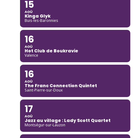
15
AOÛ
Kinga Glyk
Buis-les-Baronnies
16
AOÛ
Hot Club de Boukravie
Valence
16
AOÛ
The Franc Connection Quintet
Saint-Pierre-sur-Doux
17
AOÛ
Jazz au village : Lady Scott Quartet
Montségur-sur-Lauzon