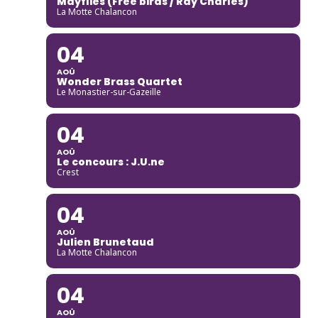
Mayflies (Free birds / Ray Charles)
La Motte Chalancon
04
AOÛ
Wonder Brass Quartet
Le Monastier-sur-Gazeille
04
AOÛ
Le concours : J.U.ne
Crest
04
AOÛ
Julien Brunetaud
La Motte Chalancon
04
AOÛ