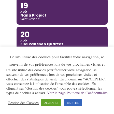
19
AOÛ
Nana Project
Saint-Restitut
20
AOÛ
Ella Rabeson Quartet
Annecy
Ce site utilise des cookies pour faciliter votre navigation, se
20
souvenir de vos préférences lors de vos prochaines visites et
AOÛ
Ce site utilise des cookies pour faciliter votre navigation, se
Ariane Racicot Trio
souvenir de vos préférences lors de vos prochaines visites et
Donzère
effectuer des statistiques de visite. En cliquant sur "ACCEPTER",
vous consentez à l'utilisation de l'ensemble des cookies. En
cliquant sur "Gestion des cookies" vous pouvez sélectionner les
20
types de cookies à activer.
Voir la page Politique de Confidentialité
AOÛ
Carmen Bradford Quartet
Gestion des Cookies
ACCEPTER
REJETER
Annecy