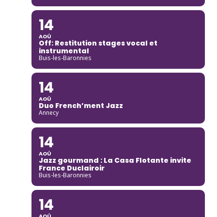
14
AOÛ
Off: Restitution stages vocal et
instrumental
Buis-les-Baronnies
14
AOÛ
Duo French’ment Jazz
Annecy
14
AOÛ
Jazz gourmand : La Casa Flotante invite
France Duclairoir
Buis-les-Baronnies
14
AOÛ