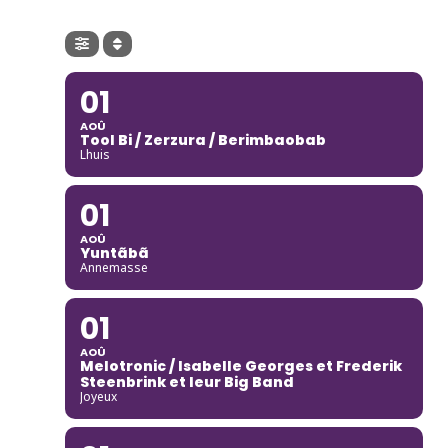
01
AOÛ
Tool Bi / Zerzura / Berimbaobab
Lhuis
01
AOÛ
Yuntãbã
Annemasse
01
AOÛ
Melotronic / Isabelle Georges et Frederik
Steenbrink et leur Big Band
Joyeux