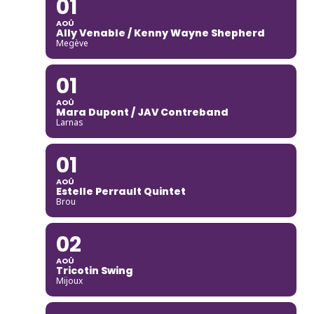
01
AOÛ
Ally Venable / Kenny Wayne Shepherd
Megève
01
AOÛ
Mara Dupont / JAV Contreband
Larnas
01
AOÛ
Estelle Perrault Quintet
Brou
02
AOÛ
Tricotin Swing
Mijoux