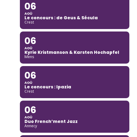
06
AOÛ
Le concours : de Geus & Sécula
Crest
06
AOÛ
Kyrie Kristmanson & Karsten Hochapfel
Mens
06
AOÛ
Le concours : Ipazia
Crest
06
AOÛ
Duo French’ment Jazz
Annecy