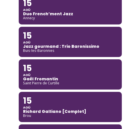
15
AOÛ
Duo French’ment Jazz
Annecy
15
AOÛ
Jazz gourmand : Trio Baronissimo
Buis-les-Baronnies
15
AOÛ
Gaël Fromantin
Saint Pierre de Curtille
15
AOÛ
Richard Galliano [Complet]
Brou