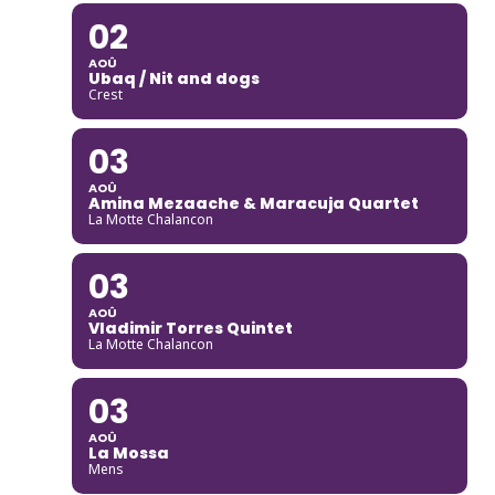
02
AOÛ
Ubaq / Nit and dogs
Crest
03
AOÛ
Amina Mezaache & Maracuja Quartet
La Motte Chalancon
03
AOÛ
Vladimir Torres Quintet
La Motte Chalancon
03
AOÛ
La Mossa
Mens