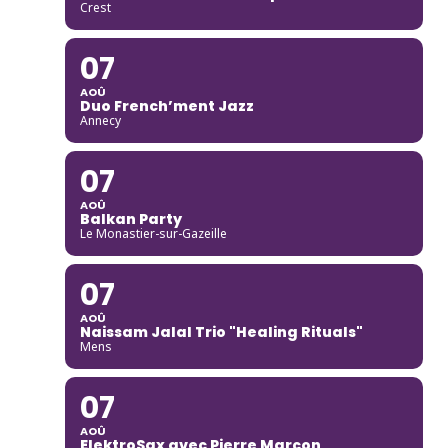
Crest
07
AOÛ
Duo French’ment Jazz
Annecy
07
AOÛ
Balkan Party
Le Monastier-sur-Gazeille
07
AOÛ
Naissam Jalal Trio "Healing Rituals"
Mens
07
AOÛ
ElektroSax avec Pierre Marcon