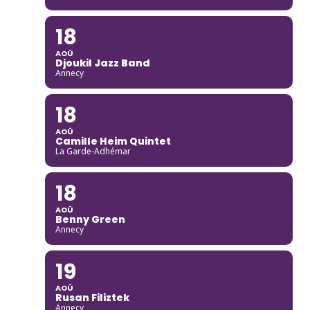
18
AOÛ
Djoukil Jazz Band
Annecy
18
AOÛ
Camille Heim Quintet
La Garde-Adhémar
18
AOÛ
Benny Green
Annecy
19
AOÛ
Rusan Filiztek
Annecy