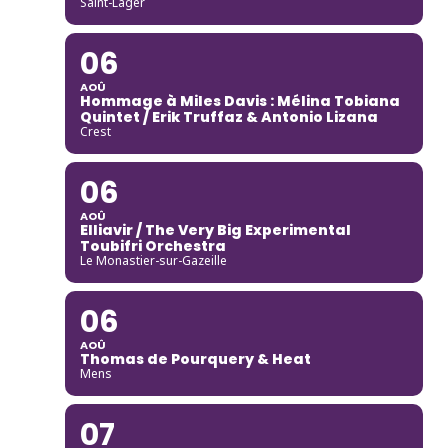
Saint-Lager
06
AOÛ
Hommage à Miles Davis : Mélina Tobiana
Quintet / Erik Truffaz & Antonio Lizana
Crest
06
AOÛ
Elliavir / The Very Big Experimental
Toubifri Orchestra
Le Monastier-sur-Gazeille
06
AOÛ
Thomas de Pourquery & Heat
Mens
07