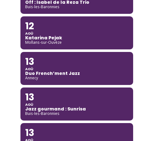
Off : Isabel de la Reza Trio
Buis-les-Baronnies
12
AOÛ
Katarina Pejak
Mollans-sur-Ouvèze
13
AOÛ
Duo French’ment Jazz
Annecy
13
AOÛ
Jazz gourmand : Sunrisa
Buis-les-Baronnies
13
AOÛ