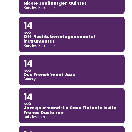
Nicole Johänntgen Quintet
Buis-les-Baronnies
14
AOÛ
Off: Restitution stages vocal et
instrumental
Buis-les-Baronnies
14
AOÛ
Duo French’ment Jazz
Annecy
14
AOÛ
Jazz gourmand : La Casa Flotante invite
France Duclairoir
Buis-les-Baronnies