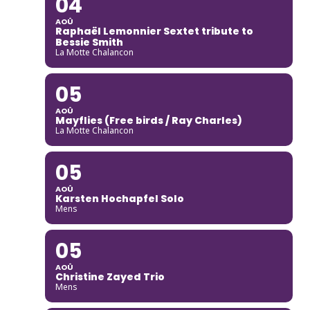
04
AOÛ
Raphaël Lemonnier Sextet tribute to
Bessie Smith
La Motte Chalancon
05
AOÛ
Mayflies (Free birds / Ray Charles)
La Motte Chalancon
05
AOÛ
Karsten Hochapfel Solo
Mens
05
AOÛ
Christine Zayed Trio
Mens