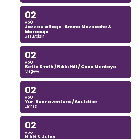
02
AOÛ
Jazz au village : Amina Mezaache &
Maracuja
Beauvoisin
02
AOÛ
Bette Smith / Nikki Hill / Coco Montoya
Megève
02
AOÛ
Yuri Buenaventura / Soulstice
Larnas
02
AOÛ
Nikki & Jules