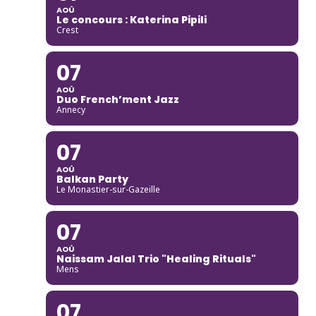
AOÛ
Le concours : Katerina Pipili
Crest
07
AOÛ
Duo French’ment Jazz
Annecy
07
AOÛ
Balkan Party
Le Monastier-sur-Gazeille
07
AOÛ
Naissam Jalal Trio "Healing Rituals"
Mens
07