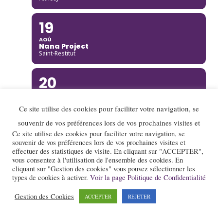
19
AOÛ
Nana Project
Saint-Restitut
20
AOÛ
Ella Rabeson Quartet
Ce site utilise des cookies pour faciliter votre navigation, se
Annecy
souvenir de vos préférences lors de vos prochaines visites et
20
Ce site utilise des cookies pour faciliter votre navigation, se
souvenir de vos préférences lors de vos prochaines visites et
AOÛ
effectuer des statistiques de visite. En cliquant sur "ACCEPTER",
Ariane Racicot Trio
vous consentez à l'utilisation de l'ensemble des cookies. En
Donzère
cliquant sur "Gestion des cookies" vous pouvez sélectionner les
types de cookies à activer.
Voir la page Politique de Confidentialité
20
Gestion des Cookies
ACCEPTER
REJETER
AOÛ
Carmen Bradford Quartet