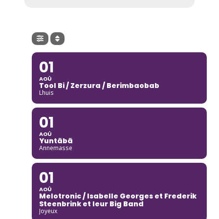
01
AOÛ
Tool Bi / Zerzura / Berimbaobab
Lhuis
01
AOÛ
Yuntãbã
Annemasse
01
AOÛ
Melotronic / Isabelle Georges et Frederik
Steenbrink et leur Big Band
Joyeux