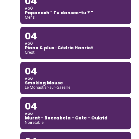
04
AOÛ
Papanosh " Tu danses-tu ? "
Mens
04
AOÛ
Piano & plus : Cédric Hanriot
Crest
04
AOÛ
Smoking Mouse
Le Monastier-sur-Gazeille
04
AOÛ
Murat - Boccabela - Cote - Oukrid
Noiretable