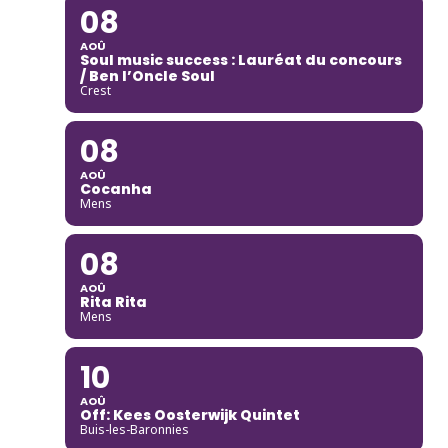
08
AOÛ
Soul music success : Lauréat du concours
/ Ben l’Oncle Soul
Crest
08
AOÛ
Cocanha
Mens
08
AOÛ
Rita Rita
Mens
10
AOÛ
Off: Kees Oosterwijk Quintet
Buis-les-Baronnies