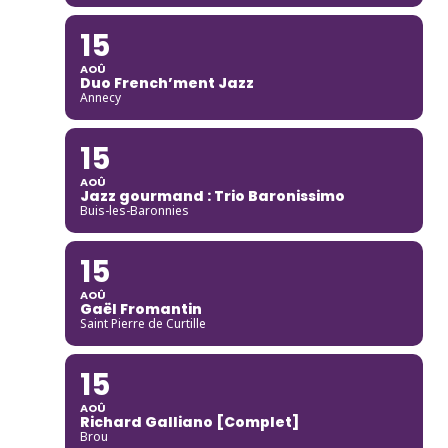
15
AOÛ
Duo French’ment Jazz
Annecy
15
AOÛ
Jazz gourmand : Trio Baronissimo
Buis-les-Baronnies
15
AOÛ
Gaël Fromantin
Saint Pierre de Curtille
15
AOÛ
Richard Galliano [Complet]
Brou