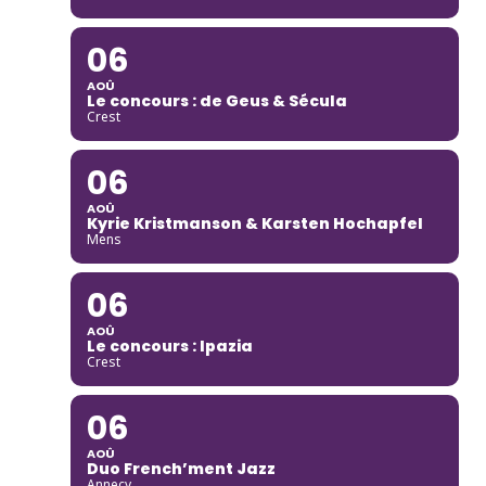
06
AOÛ
Le concours : de Geus & Sécula
Crest
06
AOÛ
Kyrie Kristmanson & Karsten Hochapfel
Mens
06
AOÛ
Le concours : Ipazia
Crest
06
AOÛ
Duo French’ment Jazz
Annecy