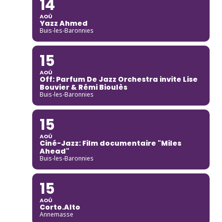
14
AOÛ
Yazz Ahmed
Buis-les-Baronnies
15
AOÛ
Off: Parfum De Jazz Orchestra invite Lise
Bouvier & Rémi Bioulès
Buis-les-Baronnies
15
AOÛ
Ciné-Jazz: Film documentaire "Miles
Ahead"
Buis-les-Baronnies
15
AOÛ
Corto.Alto
Annemasse