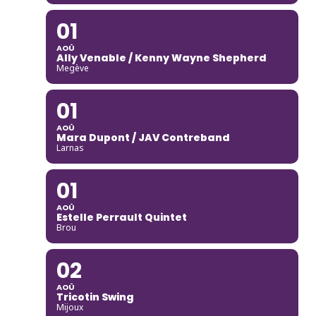
01
AOÛ
Ally Venable / Kenny Wayne Shepherd
Megève
01
AOÛ
Mara Dupont / JAV Contreband
Larnas
01
AOÛ
Estelle Perrault Quintet
Brou
02
AOÛ
Tricotin Swing
Mijoux