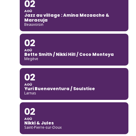
02
AOÛ
Jazz au village : Amina Mezaache &
Maracuja
Beauvoisin
02
AOÛ
Bette Smith / Nikki Hill / Coco Montoya
Megève
02
AOÛ
Yuri Buenaventura / Soulstice
Larnas
02
AOÛ
Nikki & Jules
Saint-Pierre-sur-Doux