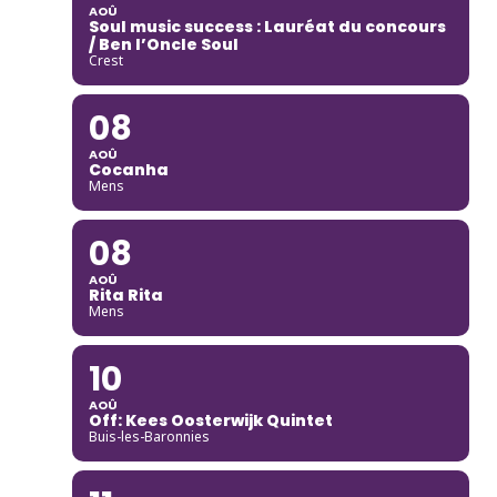
AOÛ
Soul music success : Lauréat du concours
/ Ben l’Oncle Soul
Crest
08
AOÛ
Cocanha
Mens
08
AOÛ
Rita Rita
Mens
10
AOÛ
Off: Kees Oosterwijk Quintet
Buis-les-Baronnies