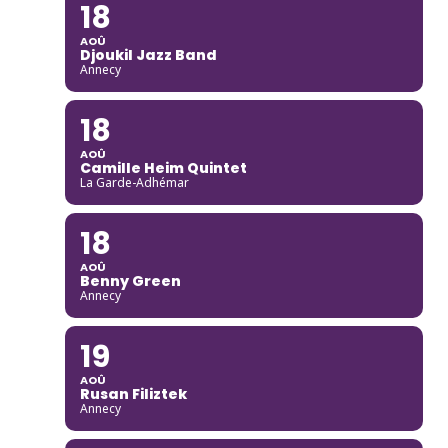
18
AOÛ
Djoukil Jazz Band
Annecy
18
AOÛ
Camille Heim Quintet
La Garde-Adhémar
18
AOÛ
Benny Green
Annecy
19
AOÛ
Rusan Filiztek
Annecy