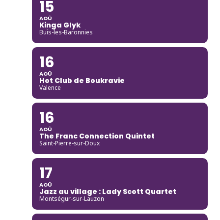
15
AOÛ
Kinga Glyk
Buis-les-Baronnies
16
AOÛ
Hot Club de Boukravie
Valence
16
AOÛ
The Franc Connection Quintet
Saint-Pierre-sur-Doux
17
AOÛ
Jazz au village : Lady Scott Quartet
Montségur-sur-Lauzon