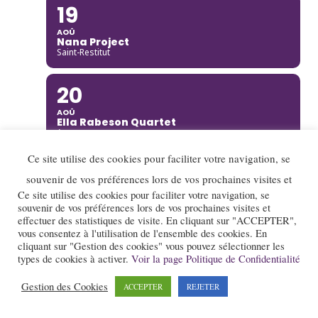
19
AOÛ
Nana Project
Saint-Restitut
20
AOÛ
Ella Rabeson Quartet
Annecy
Ce site utilise des cookies pour faciliter votre navigation, se
20
souvenir de vos préférences lors de vos prochaines visites et
AOÛ
Ce site utilise des cookies pour faciliter votre navigation, se
Ariane Racicot Trio
souvenir de vos préférences lors de vos prochaines visites et
Donzère
effectuer des statistiques de visite. En cliquant sur "ACCEPTER",
vous consentez à l'utilisation de l'ensemble des cookies. En
cliquant sur "Gestion des cookies" vous pouvez sélectionner les
20
types de cookies à activer.
Voir la page Politique de Confidentialité
AOÛ
Carmen Bradford Quartet
Gestion des Cookies
ACCEPTER
REJETER
Annecy