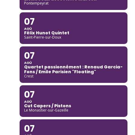
Pontempeyrat
07
AOÛ
Félix Hunot Quintet
Saint-Pierre-sur-Doux
07
AOÛ
Quartet passionnément : Renaud Garcia-
Fons / Emile Parisien "Floating"
Crest
07
AOÛ
Cut Capers / Pistons
Le Monastier-sur-Gazeille
07