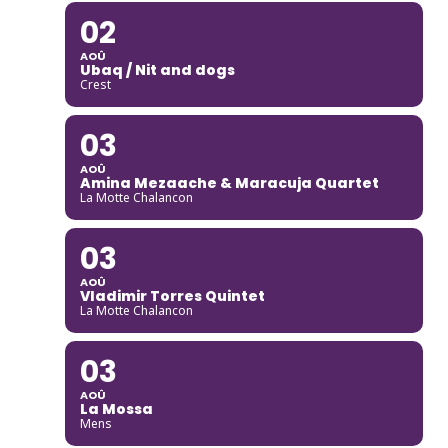
02
AOÛ
Ubaq / Nit and dogs
Crest
03
AOÛ
Amina Mezaache & Maracuja Quartet
La Motte Chalancon
03
AOÛ
Vladimir Torres Quintet
La Motte Chalancon
03
AOÛ
La Mossa
Mens