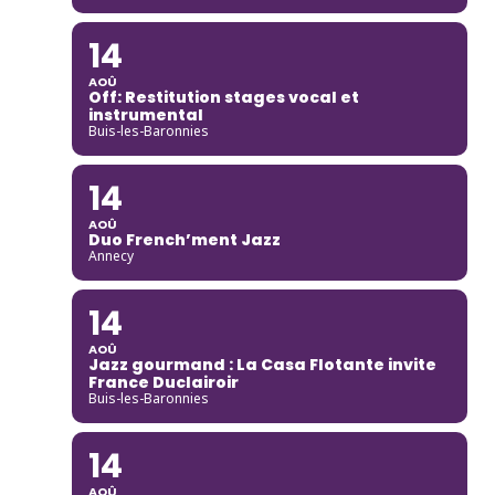
14
AOÛ
Off: Restitution stages vocal et
instrumental
Buis-les-Baronnies
14
AOÛ
Duo French’ment Jazz
Annecy
14
AOÛ
Jazz gourmand : La Casa Flotante invite
France Duclairoir
Buis-les-Baronnies
14
AOÛ