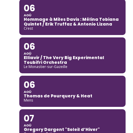
06
AOÛ
Hommage à Miles Davis : Mélina Tobiana
Quintet / Erik Truffaz & Antonio Lizana
Crest
06
AOÛ
Elliavir / The Very Big Experimental
Toubifri Orchestra
Le Monastier-sur-Gazeille
06
AOÛ
Thomas de Pourquery & Heat
Mens
07
AOÛ
Gregory Dargent "Soleil d’Hiver"