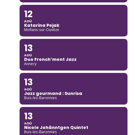
12
AOÛ
Katarina Pejak
Mollans-sur-Ouvèze
13
AOÛ
Duo French’ment Jazz
Annecy
13
AOÛ
Jazz gourmand : Sunrisa
Buis-les-Baronnies
13
AOÛ
Nicole Johänntgen Quintet
Buis-les-Baronnies