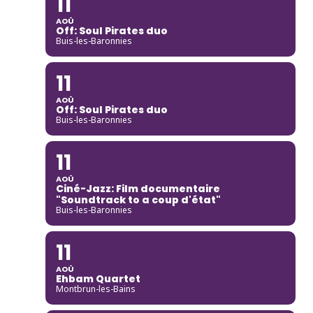
11
AOÛ
Off: Soul Pirates duo
Buis-les-Baronnies
11
AOÛ
Off: Soul Pirates duo
Buis-les-Baronnies
11
AOÛ
Ciné-Jazz: Film documentaire
"Soundtrack to a coup d'état"
Buis-les-Baronnies
11
AOÛ
Ehbam Quartet
Montbrun-les-Bains