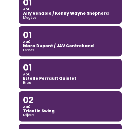
01
AOÛ
Ally Venable / Kenny Wayne Shepherd
Megève
01
AOÛ
Mara Dupont / JAV Contreband
Larnas
01
AOÛ
Estelle Perrault Quintet
Brou
02
AOÛ
Tricotin Swing
Mijoux