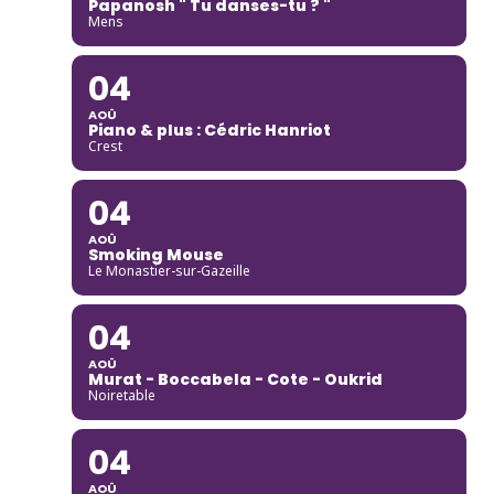
Papanosh " Tu danses-tu ? "
Mens
04
AOÛ
Piano & plus : Cédric Hanriot
Crest
04
AOÛ
Smoking Mouse
Le Monastier-sur-Gazeille
04
AOÛ
Murat - Boccabela - Cote - Oukrid
Noiretable
04
AOÛ