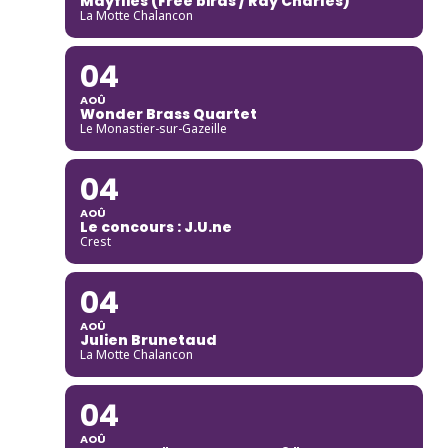
Mayflies (Free birds / Ray Charles)
La Motte Chalancon
04
AOÛ
Wonder Brass Quartet
Le Monastier-sur-Gazeille
04
AOÛ
Le concours : J.U.ne
Crest
04
AOÛ
Julien Brunetaud
La Motte Chalancon
04
AOÛ