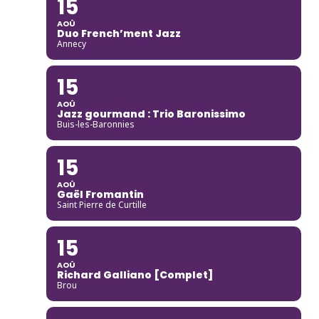
15
AOÛ
Duo French’ment Jazz
Annecy
15
AOÛ
Jazz gourmand : Trio Baronissimo
Buis-les-Baronnies
15
AOÛ
Gaël Fromantin
Saint Pierre de Curtille
15
AOÛ
Richard Galliano [Complet]
Brou