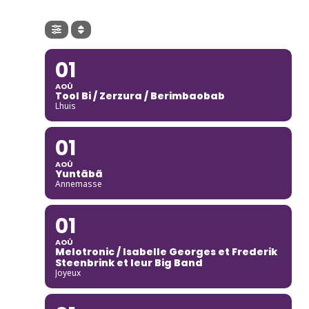
01
AOÛ
Tool Bi / Zerzura / Berimbaobab
Lhuis
01
AOÛ
Yuntãbã
Annemasse
01
AOÛ
Melotronic / Isabelle Georges et Frederik
Steenbrink et leur Big Band
Joyeux