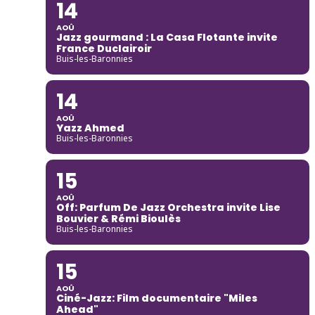
14
AOÛ
Jazz gourmand : La Casa Flotante invite
France Duclairoir
Buis-les-Baronnies
14
AOÛ
Yazz Ahmed
Buis-les-Baronnies
15
AOÛ
Off: Parfum De Jazz Orchestra invite Lise
Bouvier & Rémi Bioulès
Buis-les-Baronnies
15
AOÛ
Ciné-Jazz: Film documentaire "Miles
Ahead"