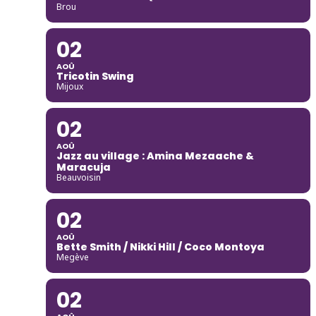
Brou
02
AOÛ
Tricotin Swing
Mijoux
02
AOÛ
Jazz au village : Amina Mezaache &
Maracuja
Beauvoisin
02
AOÛ
Bette Smith / Nikki Hill / Coco Montoya
Megève
02