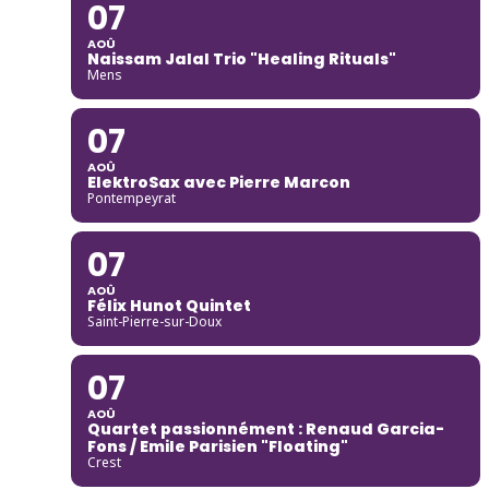
07
AOÛ
Naissam Jalal Trio "Healing Rituals"
Mens
07
AOÛ
ElektroSax avec Pierre Marcon
Pontempeyrat
07
AOÛ
Félix Hunot Quintet
Saint-Pierre-sur-Doux
07
AOÛ
Quartet passionnément : Renaud Garcia-
Fons / Emile Parisien "Floating"
Crest