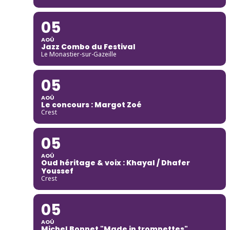
05
AOÛ
Jazz Combo du Festival
Le Monastier-sur-Gazeille
05
AOÛ
Le concours : Margot Zoé
Crest
05
AOÛ
Oud héritage & voix : Khayal / Dhafer
Youssef
Crest
05
AOÛ
Michel Bonnet "Made in trompettes"