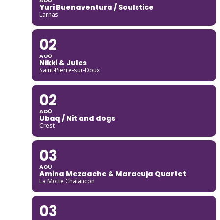
AOÛ
Yuri Buenaventura / Soulstice
Larnas
02
AOÛ
Nikki & Jules
Saint-Pierre-sur-Doux
02
AOÛ
Ubaq / Nit and dogs
Crest
03
AOÛ
Amina Mezaache & Maracuja Quartet
La Motte Chalancon
03