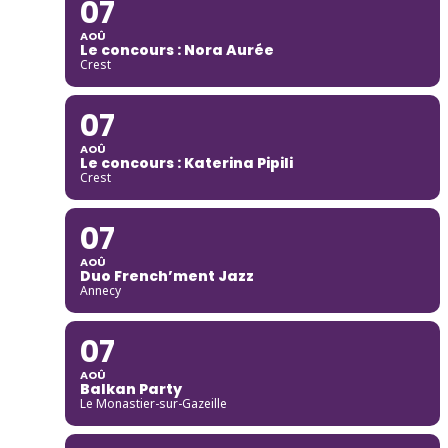
07
AOÛ
Le concours : Nora Aurée
Crest
07
AOÛ
Le concours : Katerina Pipili
Crest
07
AOÛ
Duo French’ment Jazz
Annecy
07
AOÛ
Balkan Party
Le Monastier-sur-Gazeille