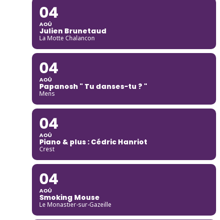
04
AOÛ
Julien Brunetaud
La Motte Chalancon
04
AOÛ
Papanosh " Tu danses-tu ? "
Mens
04
AOÛ
Piano & plus : Cédric Hanriot
Crest
04
AOÛ
Smoking Mouse
Le Monastier-sur-Gazeille