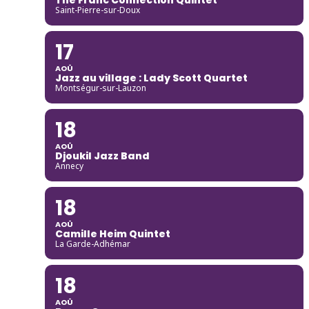
Saint-Pierre-sur-Doux
17
AOÛ
Jazz au village : Lady Scott Quartet
Montségur-sur-Lauzon
18
AOÛ
Djoukil Jazz Band
Annecy
18
AOÛ
Camille Heim Quintet
La Garde-Adhémar
18
AOÛ