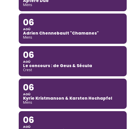
Aptère Duo
Mens
06
AOÛ
Adrien Chennebault "Chamanes"
Mens
06
AOÛ
Le concours : de Geus & Sécula
Crest
06
AOÛ
Kyrie Kristmanson & Karsten Hochapfel
Mens
06
AOÛ