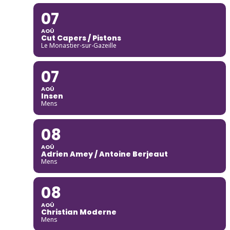
07
AOÛ
Cut Capers / Pistons
Le Monastier-sur-Gazeille
07
AOÛ
Insen
Mens
08
AOÛ
Adrien Amey / Antoine Berjeaut
Mens
08
AOÛ
Christian Moderne
Mens