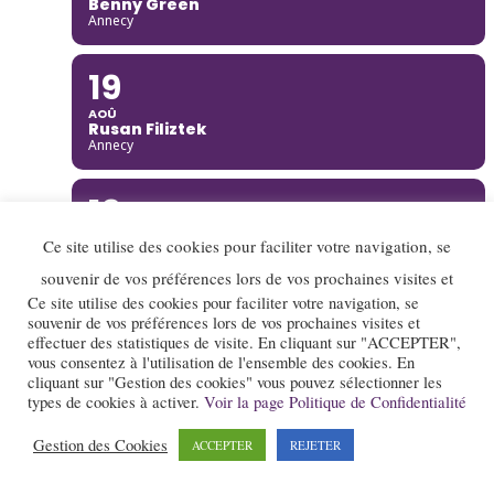
Benny Green
Annecy
19
AOÛ
Rusan Filiztek
Annecy
19
AOÛ
Ce site utilise des cookies pour faciliter votre navigation, se
Nana Project
Saint-Restitut
souvenir de vos préférences lors de vos prochaines visites et
Ce site utilise des cookies pour faciliter votre navigation, se
souvenir de vos préférences lors de vos prochaines visites et
20
effectuer des statistiques de visite. En cliquant sur "ACCEPTER",
vous consentez à l'utilisation de l'ensemble des cookies. En
AOÛ
Ella Rabeson Quartet
cliquant sur "Gestion des cookies" vous pouvez sélectionner les
Annecy
types de cookies à activer.
Voir la page Politique de Confidentialité
Gestion des Cookies
ACCEPTER
REJETER
20
AOÛ