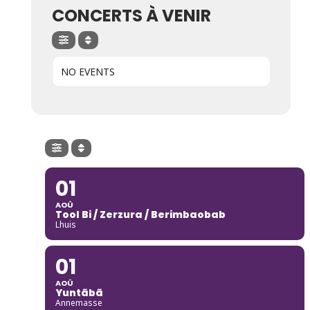
CONCERTS À VENIR
NO EVENTS
01
AOÛ
Tool Bi / Zerzura / Berimbaobab
Lhuis
01
AOÛ
Yuntãbã
Annemasse