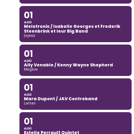
01
AOÛ
Melotronic / Isabelle Georges et Frederik
Steenbrink et leur Big Band
Joyeux
01
AOÛ
Ally Venable / Kenny Wayne Shepherd
Megève
01
AOÛ
Mara Dupont / JAV Contreband
Larnas
01
AOÛ
Estelle Perrault Quintet