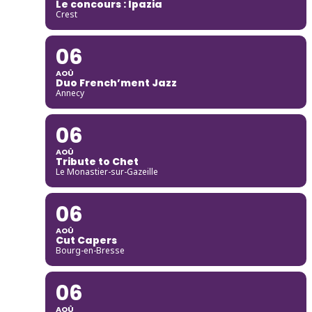
Le concours : Ipazia
Crest
06
AOÛ
Duo French’ment Jazz
Annecy
06
AOÛ
Tribute to Chet
Le Monastier-sur-Gazeille
06
AOÛ
Cut Capers
Bourg-en-Bresse
06
AOÛ