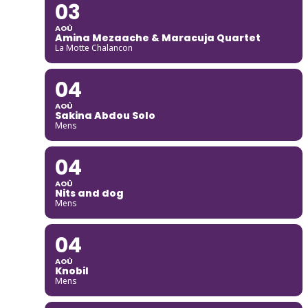
03
AOÛ
Amina Mezaache & Maracuja Quartet
La Motte Chalancon
04
AOÛ
Sakina Abdou Solo
Mens
04
AOÛ
Nits and dog
Mens
04
AOÛ
Knobil
Mens