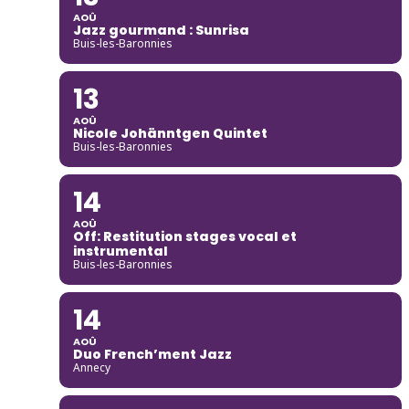
AOÛ
Jazz gourmand : Sunrisa
Buis-les-Baronnies
13
AOÛ
Nicole Johänntgen Quintet
Buis-les-Baronnies
14
AOÛ
Off: Restitution stages vocal et
instrumental
Buis-les-Baronnies
14
AOÛ
Duo French’ment Jazz
Annecy