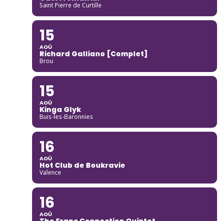
Saint Pierre de Curtille
15
AOÛ
Richard Galliano [Complet]
Brou
15
AOÛ
Kinga Glyk
Buis-les-Baronnies
16
AOÛ
Hot Club de Boukravie
Valence
16
AOÛ
The Franc Connection Quintet