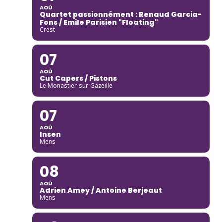
AOÛ
Quartet passionnément : Renaud Garcia-
Fons / Emile Parisien "Floating"
Crest
07
AOÛ
Cut Capers / Pistons
Le Monastier-sur-Gazeille
07
AOÛ
Insen
Mens
08
AOÛ
Adrien Amey / Antoine Berjeaut
Mens