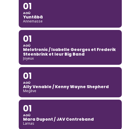
01
AOÛ
Yuntãbã
Annemasse
01
AOÛ
Melotronic / Isabelle Georges et Frederik
Steenbrink et leur Big Band
Joyeux
01
AOÛ
Ally Venable / Kenny Wayne Shepherd
Megève
01
AOÛ
Mara Dupont / JAV Contreband
Larnas