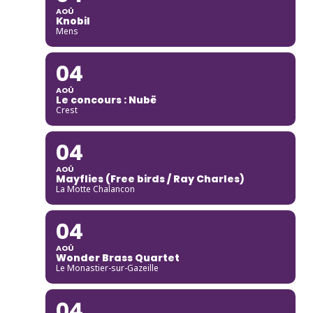
AOÛ
Knobil
Mens
04
AOÛ
Le concours : Nubë
Crest
04
AOÛ
Mayflies (Free birds / Ray Charles)
La Motte Chalancon
04
AOÛ
Wonder Brass Quartet
Le Monastier-sur-Gazeille
04