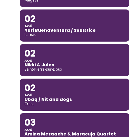
Megève
02
AOÛ
Yuri Buenaventura / Soulstice
Larnas
02
AOÛ
Nikki & Jules
Saint-Pierre-sur-Doux
02
AOÛ
Ubaq / Nit and dogs
Crest
03
AOÛ
Amina Mezaache & Maracuja Quartet