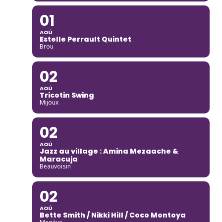
01
AOÛ
Estelle Perrault Quintet
Brou
02
AOÛ
Tricotin Swing
Mijoux
02
AOÛ
Jazz au village : Amina Mezaache &
Maracuja
Beauvoisin
02
AOÛ
Bette Smith / Nikki Hill / Coco Montoya