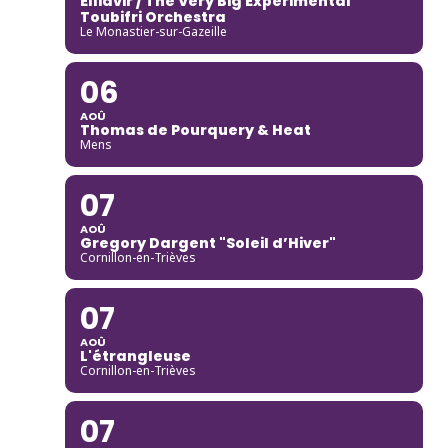
Elliavir / The Very Big Experimental
Toubifri Orchestra
Le Monastier-sur-Gazeille
06
AOÛ
Thomas de Pourquery & Heat
Mens
07
AOÛ
Gregory Dargent "Soleil d’Hiver"
Cornillon-en-Trièves
07
AOÛ
L'étrangleuse
Cornillon-en-Trièves
07