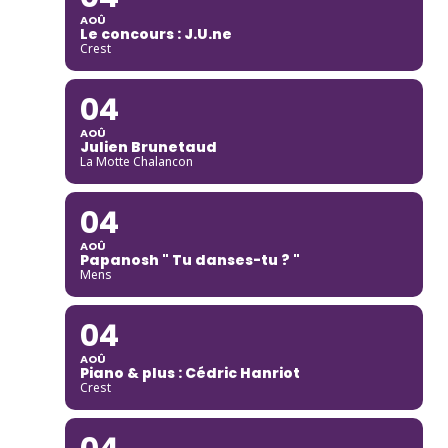
AOÛ
Le concours : J.U.ne
Crest
04
AOÛ
Julien Brunetaud
La Motte Chalancon
04
AOÛ
Papanosh " Tu danses-tu ? "
Mens
04
AOÛ
Piano & plus : Cédric Hanriot
Crest