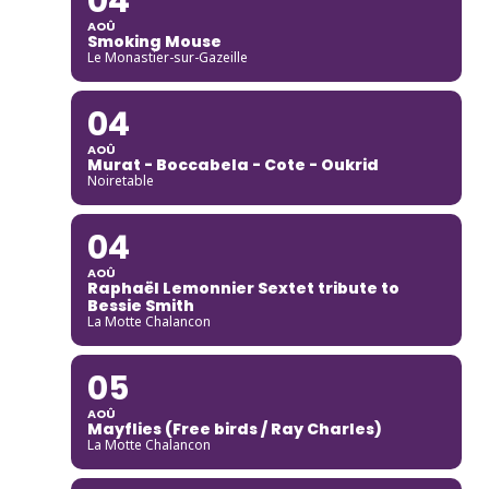
04
AOÛ
Smoking Mouse
Le Monastier-sur-Gazeille
04
AOÛ
Murat - Boccabela - Cote - Oukrid
Noiretable
04
AOÛ
Raphaël Lemonnier Sextet tribute to
Bessie Smith
La Motte Chalancon
05
AOÛ
Mayflies (Free birds / Ray Charles)
La Motte Chalancon