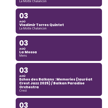
La Motte Chalancon
03
AOÛ
Vladimir Torres Quintet
La Motte Chalancon
03
AOÛ
La Mossa
Mens
03
AOÛ
Echos des Balkans : Memories (lauréat
Crest Jazz 2025) / Balkan Paradise
Orchestra
Crest
03