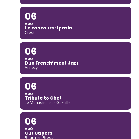
06
AOÛ
Le concours : Ipazia
Crest
06
AOÛ
Duo French’ment Jazz
Annecy
06
AOÛ
Tribute to Chet
Le Monastier-sur-Gazeille
06
AOÛ
Cut Capers
Bourg-en-Bresse