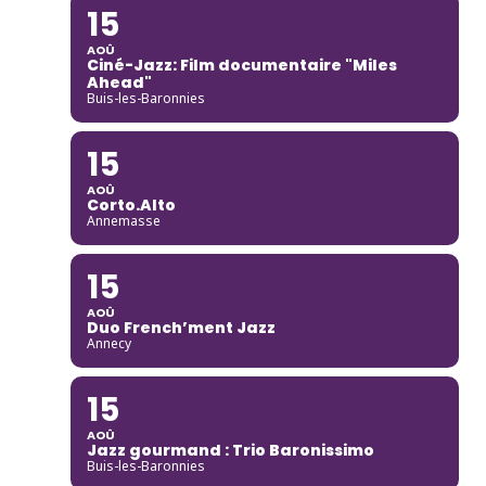
15
AOÛ
Ciné-Jazz: Film documentaire "Miles
Ahead"
Buis-les-Baronnies
15
AOÛ
Corto.Alto
Annemasse
15
AOÛ
Duo French’ment Jazz
Annecy
15
AOÛ
Jazz gourmand : Trio Baronissimo
Buis-les-Baronnies