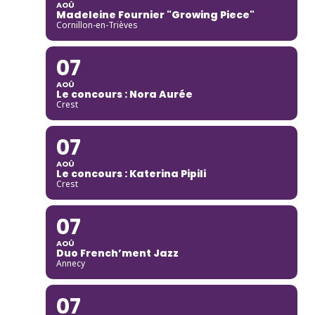
AOÛ
Madeleine Fournier "Growing Piece"
Cornillon-en-Trièves
07
AOÛ
Le concours : Nora Aurée
Crest
07
AOÛ
Le concours : Katerina Pipili
Crest
07
AOÛ
Duo French’ment Jazz
Annecy
07