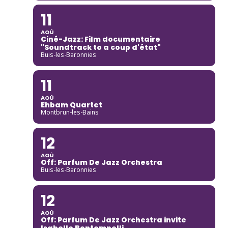
11
AOÛ
Ciné-Jazz: Film documentaire
"Soundtrack to a coup d'état"
Buis-les-Baronnies
11
AOÛ
Ehbam Quartet
Montbrun-les-Bains
12
AOÛ
Off: Parfum De Jazz Orchestra
Buis-les-Baronnies
12
AOÛ
Off: Parfum De Jazz Orchestra invite
Isabelle Bontempelli