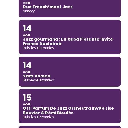
AOÛ
Duo French’ment Jazz
Annecy
14
AOÛ
Jazz gourmand : La Casa Flotante invite
France Duclairoir
Buis-les-Baronnies
14
AOÛ
Yazz Ahmed
Buis-les-Baronnies
15
AOÛ
Off: Parfum De Jazz Orchestra invite Lise
Bouvier & Rémi Bioulès
Buis-les-Baronnies