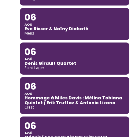
06
AOÛ
Eve Risser & Naïny Diabaté
Mens
06
AOÛ
Denis Girault Quartet
Saint-Lager
06
AOÛ
Hommage à Miles Davis : Mélina Tobiana
Quintet / Erik Truffaz & Antonio Lizana
Crest
06
AOÛ