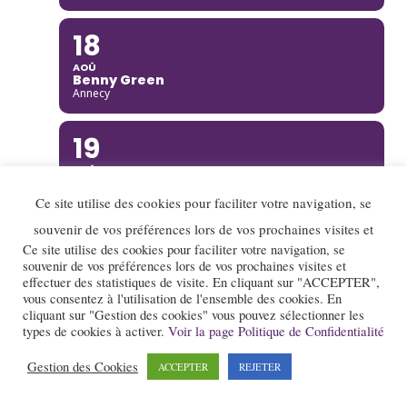
18
AOÛ
Benny Green
Annecy
19
AOÛ
Rusan Filiztek
Annecy
Ce site utilise des cookies pour faciliter votre navigation, se
souvenir de vos préférences lors de vos prochaines visites et
19
Ce site utilise des cookies pour faciliter votre navigation, se
souvenir de vos préférences lors de vos prochaines visites et
AOÛ
effectuer des statistiques de visite. En cliquant sur "ACCEPTER",
Nana Project
vous consentez à l'utilisation de l'ensemble des cookies. En
Saint-Restitut
cliquant sur "Gestion des cookies" vous pouvez sélectionner les
types de cookies à activer.
Voir la page Politique de Confidentialité
20
Gestion des Cookies
ACCEPTER
REJETER
AOÛ
Ella Rabeson Quartet
Annecy