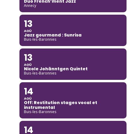
Duo French’ment Jazz
Annecy
13
AOÛ
Jazz gourmand : Sunrisa
Buis-les-Baronnies
13
AOÛ
Nicole Johänntgen Quintet
Buis-les-Baronnies
14
AOÛ
Off: Restitution stages vocal et
instrumental
Buis-les-Baronnies
14