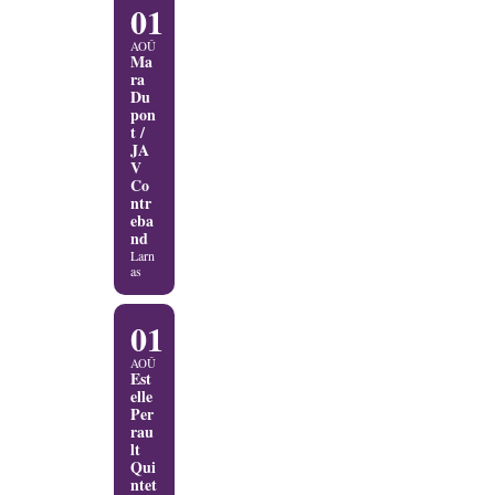
01
AOÛ
Ma
ra
Du
pon
t /
JA
V
Co
ntr
eba
nd
Larn
as
01
AOÛ
Est
elle
Per
rau
lt
Qui
ntet