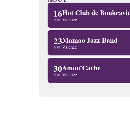
16
Hot Club de Boukravi
Valence
AOÛ
23
Mamao Jazz Band
Valence
AOÛ
30
Amou’Cache
Valence
AOÛ