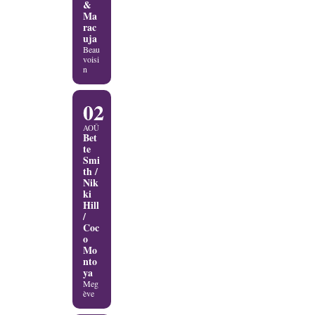
&
Ma
rac
uja
Beau
voisi
n
02
AOÛ
Bet
te
Smi
th /
Nik
ki
Hill
/
Coc
o
Mo
nto
ya
Meg
ève