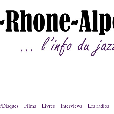
/Disques
Films
Livres
Interviews
Les radios