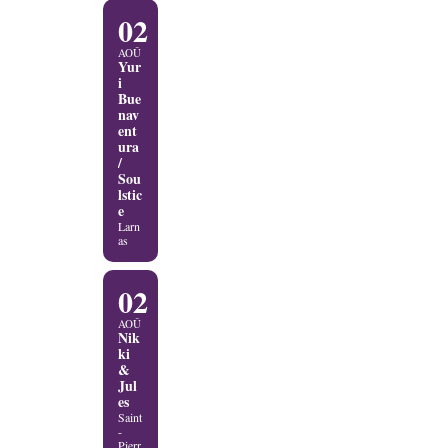
02
AOÛ
Yur
i
Bue
nav
ent
ura
/
Sou
lstic
e
Larn
as
02
AOÛ
Nik
ki
&
Jul
es
Saint
-
Pierr