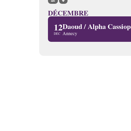
DÉCEMBRE
12
Daoud / Alpha Cassiop
Annecy
DÉC