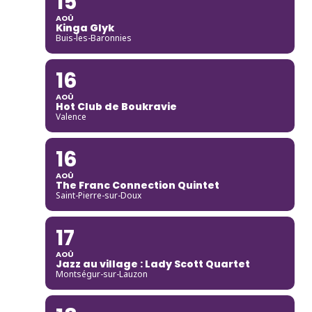
15
AOÛ
Kinga Glyk
Buis-les-Baronnies
16
AOÛ
Hot Club de Boukravie
Valence
16
AOÛ
The Franc Connection Quintet
Saint-Pierre-sur-Doux
17
AOÛ
Jazz au village : Lady Scott Quartet
Montségur-sur-Lauzon