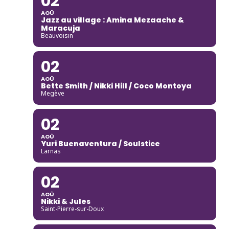
02
AOÛ
Jazz au village : Amina Mezaache &
Maracuja
Beauvoisin
02
AOÛ
Bette Smith / Nikki Hill / Coco Montoya
Megève
02
AOÛ
Yuri Buenaventura / Soulstice
Larnas
02
AOÛ
Nikki & Jules
Saint-Pierre-sur-Doux