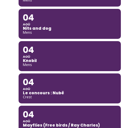
Mens
04
AOÛ
Nits and dog
Mens
04
AOÛ
Knobil
Mens
04
AOÛ
Le concours : Nubë
Crest
04
AOÛ
Mayflies (Free birds / Ray Charles)