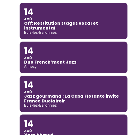
14
AOÛ
Off: Restitution stages vocal et
instrumental
Buis-les-Baronnies
14
AOÛ
Duo French’ment Jazz
Annecy
14
AOÛ
Jazz gourmand : La Casa Flotante invite
France Duclairoir
Buis-les-Baronnies
14
AOÛ
Yazz Ahmed