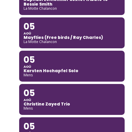
Bessie Smith
La Motte Chalancon
05
AOÛ
Mayflies (Free birds / Ray Charles)
La Motte Chalancon
05
AOÛ
Karsten Hochapfel Solo
Mens
05
AOÛ
Christine Zayed Trio
Mens
05