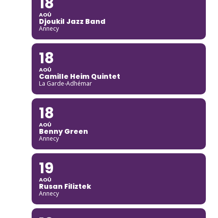
18
AOÛ
Djoukil Jazz Band
Annecy
18
AOÛ
Camille Heim Quintet
La Garde-Adhémar
18
AOÛ
Benny Green
Annecy
19
AOÛ
Rusan Filiztek
Annecy