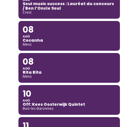
Soul music success : Lauréat du concours
/ Ben l’Oncle Soul
Crest
08
AOÛ
Cocanha
Mens
08
AOÛ
Rita Rita
Mens
10
AOÛ
Off: Kees Oosterwijk Quintet
Buis-les-Baronnies
11