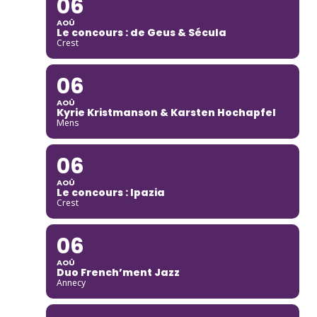
06
AOÛ
Le concours : de Geus & Sécula
Crest
06
AOÛ
Kyrie Kristmanson & Karsten Hochapfel
Mens
06
AOÛ
Le concours : Ipazia
Crest
06
AOÛ
Duo French’ment Jazz
Annecy