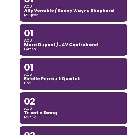
AOÛ
Ally Venable / Kenny Wayne Shepherd
Megève
01
AOÛ
Mara Dupont / JAV Contreband
Larnas
01
AOÛ
Estelle Perrault Quintet
Brou
02
AOÛ
Tricotin Swing
Mijoux