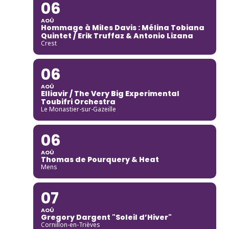
06
AOÛ
Hommage à Miles Davis : Mélina Tobiana
Quintet / Erik Truffaz & Antonio Lizana
Crest
06
AOÛ
Elliavir / The Very Big Experimental
Toubifri Orchestra
Le Monastier-sur-Gazeille
06
AOÛ
Thomas de Pourquery & Heat
Mens
07
AOÛ
Gregory Dargent "Soleil d’Hiver"
Cornillon-en-Trièves