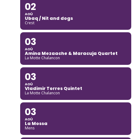
02
AOÛ
Ubaq / Nit and dogs
Crest
03
AOÛ
Amina Mezaache & Maracuja Quartet
La Motte Chalancon
03
AOÛ
Vladimir Torres Quintet
La Motte Chalancon
03
AOÛ
La Mossa
Mens