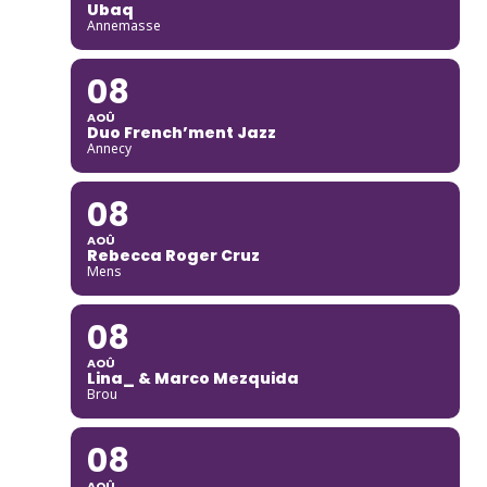
Ubaq
Annemasse
08
AOÛ
Duo French’ment Jazz
Annecy
08
AOÛ
Rebecca Roger Cruz
Mens
08
AOÛ
Lina_ & Marco Mezquida
Brou
08
AOÛ