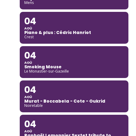
Mens
04
AOÛ
Piano & plus : Cédric Hanriot
Crest
04
AOÛ
Smoking Mouse
Le Monastier-sur-Gazeille
04
AOÛ
Murat - Boccabela - Cote - Oukrid
Noiretable
04
AOÛ
Raphaël Lemonnier Sextet tribute to