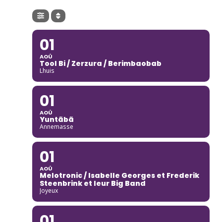
01
AOÛ
Tool Bi / Zerzura / Berimbaobab
Lhuis
01
AOÛ
Yuntãbã
Annemasse
01
AOÛ
Melotronic / Isabelle Georges et Frederik
Steenbrink et leur Big Band
Joyeux
01