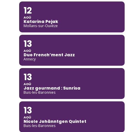
12
AOÛ
Katarina Pejak
Mollans-sur-Ouvèze
13
AOÛ
Duo French’ment Jazz
Annecy
13
AOÛ
Jazz gourmand : Sunrisa
Buis-les-Baronnies
13
AOÛ
Nicole Johänntgen Quintet
Buis-les-Baronnies