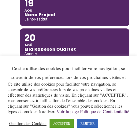
19
AOÛ
Nana Project
Saint-Restitut
20
AOÛ
Ella Rabeson Quartet
Annecy
Ce site utilise des cookies pour faciliter votre navigation, se
20
souvenir de vos préférences lors de vos prochaines visites et
AOÛ
Ariane Racicot Trio
Ce site utilise des cookies pour faciliter votre navigation, se
Donzère
souvenir de vos préférences lors de vos prochaines visites et
effectuer des statistiques de visite. En cliquant sur "ACCEPTER",
vous consentez à l'utilisation de l'ensemble des cookies. En
20
cliquant sur "Gestion des cookies" vous pouvez sélectionner les
types de cookies à activer.
Voir la page Politique de Confidentialité
AOÛ
Carmen Bradford Quartet
Annecy
Gestion des Cookies
ACCEPTER
REJETER