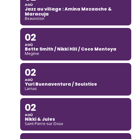
AOÛ
Jazz au village : Amina Mezaache &
Maracuja
Beauvoisin
02
AOÛ
Bette Smith / Nikki Hill / Coco Montoya
Megève
02
AOÛ
Yuri Buenaventura / Soulstice
Larnas
02
AOÛ
Nikki & Jules
Saint-Pierre-sur-Doux