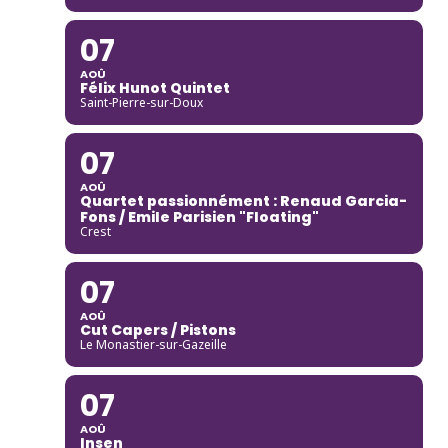
07
AOÛ
Félix Hunot Quintet
Saint-Pierre-sur-Doux
07
AOÛ
Quartet passionnément : Renaud Garcia-
Fons / Emile Parisien "Floating"
Crest
07
AOÛ
Cut Capers / Pistons
Le Monastier-sur-Gazeille
07
AOÛ
Insen