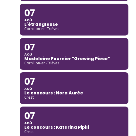
07
AOÛ
L'étrangleuse
Cornillon-en-Trièves
07
AOÛ
Madeleine Fournier "Growing Piece"
Cornillon-en-Trièves
07
AOÛ
Le concours : Nora Aurée
Crest
07
AOÛ
Le concours : Katerina Pipili
Crest