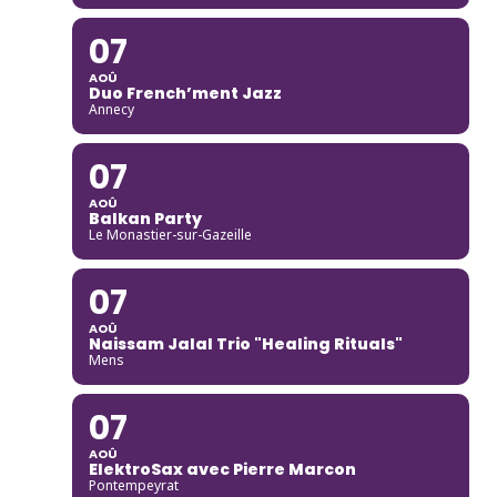
07
AOÛ
Duo French’ment Jazz
Annecy
07
AOÛ
Balkan Party
Le Monastier-sur-Gazeille
07
AOÛ
Naissam Jalal Trio "Healing Rituals"
Mens
07
AOÛ
ElektroSax avec Pierre Marcon
Pontempeyrat