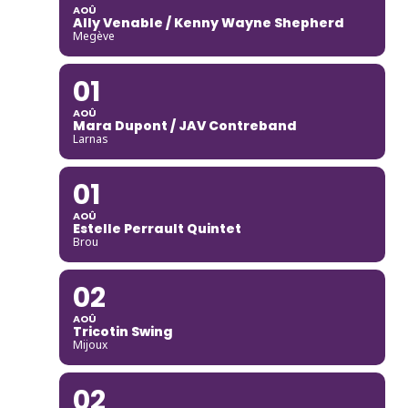
AOÛ
Ally Venable / Kenny Wayne Shepherd
Megève
01
AOÛ
Mara Dupont / JAV Contreband
Larnas
01
AOÛ
Estelle Perrault Quintet
Brou
02
AOÛ
Tricotin Swing
Mijoux
02