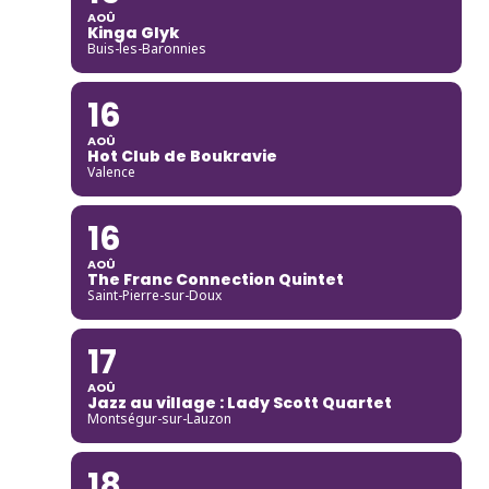
AOÛ
Kinga Glyk
Buis-les-Baronnies
16
AOÛ
Hot Club de Boukravie
Valence
16
AOÛ
The Franc Connection Quintet
Saint-Pierre-sur-Doux
17
AOÛ
Jazz au village : Lady Scott Quartet
Montségur-sur-Lauzon
18