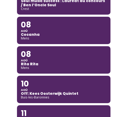
Soul music success : Lauréat du concours
/ Ben l’Oncle Soul
Crest
08
AOÛ
Cocanha
Mens
08
AOÛ
Rita Rita
Mens
10
AOÛ
Off: Kees Oosterwijk Quintet
Buis-les-Baronnies
11