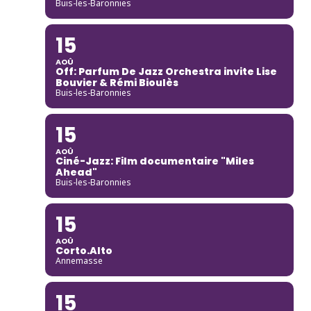
Buis-les-Baronnies
15
AOÛ
Off: Parfum De Jazz Orchestra invite Lise
Bouvier & Rémi Bioulès
Buis-les-Baronnies
15
AOÛ
Ciné-Jazz: Film documentaire "Miles
Ahead"
Buis-les-Baronnies
15
AOÛ
Corto.Alto
Annemasse
15