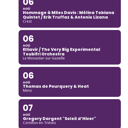
06
AOÛ
Hommage à Miles Davis : Mélina Tobiana
Quintet / Erik Truffaz & Antonio Lizana
Crest
06
AOÛ
Elliavir / The Very Big Experimental
Toubifri Orchestra
Le Monastier-sur-Gazeille
06
AOÛ
Thomas de Pourquery & Heat
Mens
07
AOÛ
Gregory Dargent "Soleil d’Hiver"
Cornillon-en-Trièves