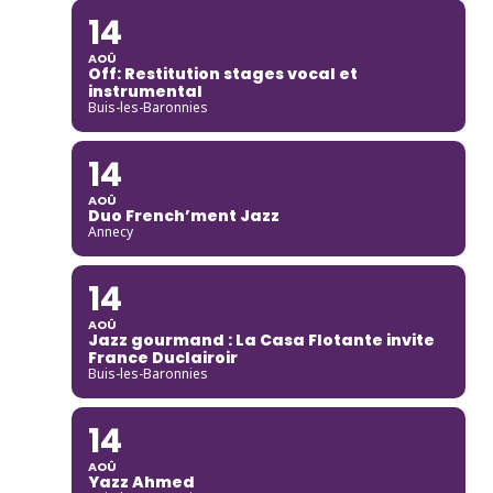
14
AOÛ
Off: Restitution stages vocal et
instrumental
Buis-les-Baronnies
14
AOÛ
Duo French’ment Jazz
Annecy
14
AOÛ
Jazz gourmand : La Casa Flotante invite
France Duclairoir
Buis-les-Baronnies
14
AOÛ
Yazz Ahmed