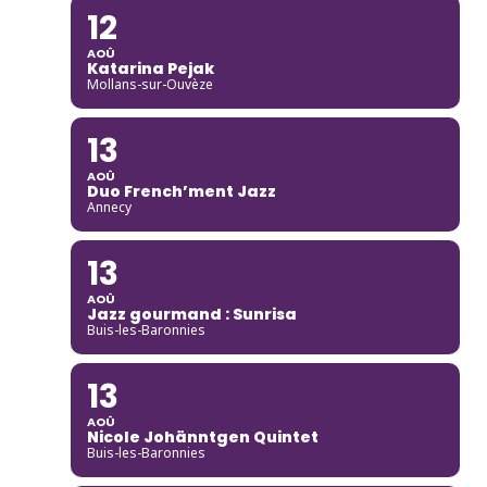
12
AOÛ
Katarina Pejak
Mollans-sur-Ouvèze
13
AOÛ
Duo French’ment Jazz
Annecy
13
AOÛ
Jazz gourmand : Sunrisa
Buis-les-Baronnies
13
AOÛ
Nicole Johänntgen Quintet
Buis-les-Baronnies