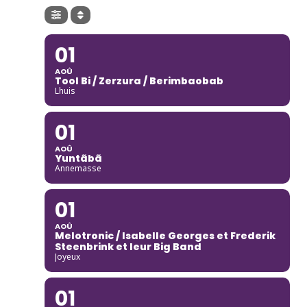
01
AOÛ
Tool Bi / Zerzura / Berimbaobab
Lhuis
01
AOÛ
Yuntãbã
Annemasse
01
AOÛ
Melotronic / Isabelle Georges et Frederik
Steenbrink et leur Big Band
Joyeux
01