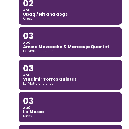
02
AOÛ
Ubaq / Nit and dogs
Crest
03
AOÛ
Amina Mezaache & Maracuja Quartet
La Motte Chalancon
03
AOÛ
Vladimir Torres Quintet
La Motte Chalancon
03
AOÛ
La Mossa
Mens