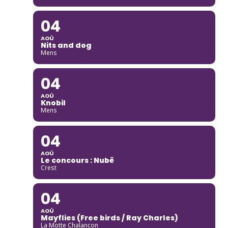
04
AOÛ
Nits and dog
Mens
04
AOÛ
Knobil
Mens
04
AOÛ
Le concours : Nubë
Crest
04
AOÛ
Mayflies (Free birds / Ray Charles)
La Motte Chalancon