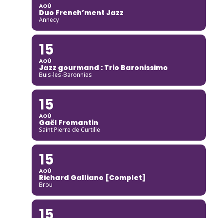
AOÛ
Duo French’ment Jazz
Annecy
15
AOÛ
Jazz gourmand : Trio Baronissimo
Buis-les-Baronnies
15
AOÛ
Gaël Fromantin
Saint Pierre de Curtille
15
AOÛ
Richard Galliano [Complet]
Brou
15