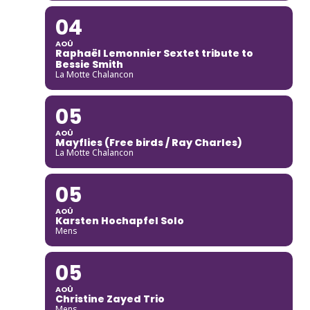
04
AOÛ
Raphaël Lemonnier Sextet tribute to
Bessie Smith
La Motte Chalancon
05
AOÛ
Mayflies (Free birds / Ray Charles)
La Motte Chalancon
05
AOÛ
Karsten Hochapfel Solo
Mens
05
AOÛ
Christine Zayed Trio
Mens