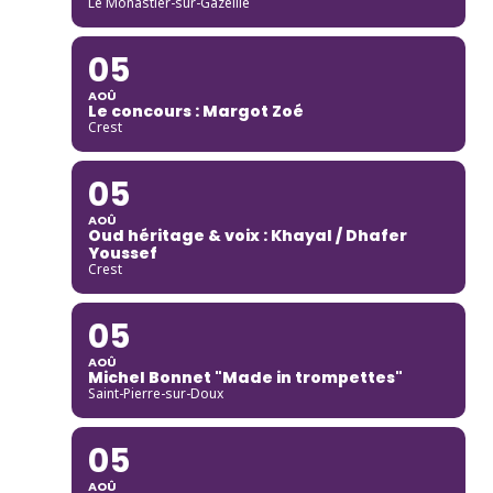
Le Monastier-sur-Gazeille
05
AOÛ
Le concours : Margot Zoé
Crest
05
AOÛ
Oud héritage & voix : Khayal / Dhafer
Youssef
Crest
05
AOÛ
Michel Bonnet "Made in trompettes"
Saint-Pierre-sur-Doux
05
AOÛ