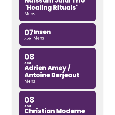
Naissam Jalal Trio
"Healing Rituals"
Mens
07
Insen
Mens
AOÛ
08
AOÛ
Adrien Amey /
Antoine Berjeaut
Mens
08
AOÛ
Christian Moderne