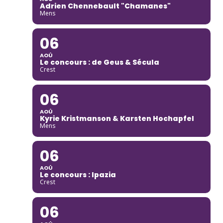
Adrien Chennebault "Chamanes"
Mens
06
AOÛ
Le concours : de Geus & Sécula
Crest
06
AOÛ
Kyrie Kristmanson & Karsten Hochapfel
Mens
06
AOÛ
Le concours : Ipazia
Crest
06