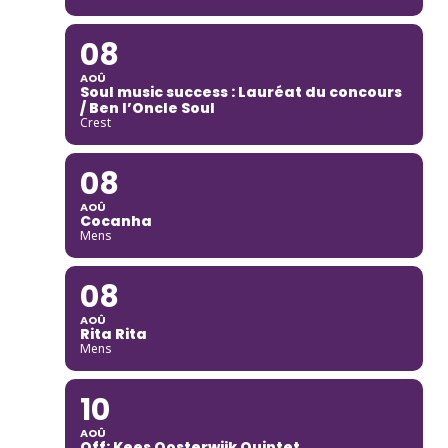
08
AOÛ
Soul music success : Lauréat du concours
/ Ben l’Oncle Soul
Crest
08
AOÛ
Cocanha
Mens
08
AOÛ
Rita Rita
Mens
10
AOÛ
Off: Kees Oosterwijk Quintet