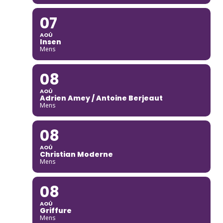
07
AOÛ
Insen
Mens
08
AOÛ
Adrien Amey / Antoine Berjeaut
Mens
08
AOÛ
Christian Moderne
Mens
08
AOÛ
Griffure
Mens