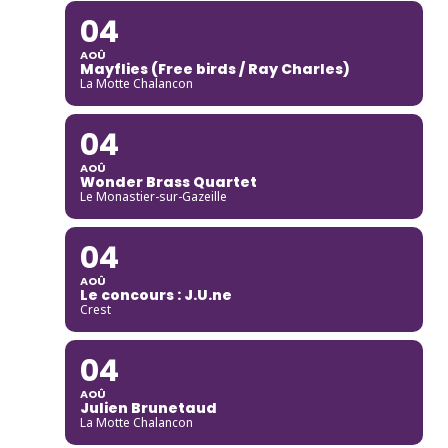
04
AOÛ
Mayflies (Free birds / Ray Charles)
La Motte Chalancon
04
AOÛ
Wonder Brass Quartet
Le Monastier-sur-Gazeille
04
AOÛ
Le concours : J.U.ne
Crest
04
AOÛ
Julien Brunetaud
La Motte Chalancon