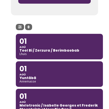
01
AOÛ
Tool Bi / Zerzura / Berimbaobab
Lhuis
01
AOÛ
Yuntãbã
Annemasse
01
AOÛ
Melotronic / Isabelle Georges et Frederik