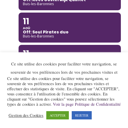
Buis-les-Baronnies
11
AOÛ
Off: Soul Pirates duo
Buis-les-Baronnies
11
AOÛ
Ce site utilise des cookies pour faciliter votre navigation, se
Off: Soul Pirates duo
Buis-les-Baronnies
souvenir de vos préférences lors de vos prochaines visites et
Ce site utilise des cookies pour faciliter votre navigation, se
11
souvenir de vos préférences lors de vos prochaines visites et
effectuer des statistiques de visite. En cliquant sur "ACCEPTER",
AOÛ
vous consentez à l'utilisation de l'ensemble des cookies. En
Ciné-Jazz: Film documentaire
cliquant sur "Gestion des cookies" vous pouvez sélectionner les
"Soundtrack to a coup d'état"
types de cookies à activer.
Voir la page Politique de Confidentialité
Buis-les-Baronnies
Gestion des Cookies
ACCEPTER
REJETER
11