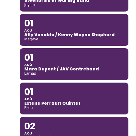
Steenbrink et leur Big Band
Joyeux
01
AOÛ
Ally Venable / Kenny Wayne Shepherd
Megève
01
AOÛ
Mara Dupont / JAV Contreband
Larnas
01
AOÛ
Estelle Perrault Quintet
Brou
02
AOÛ