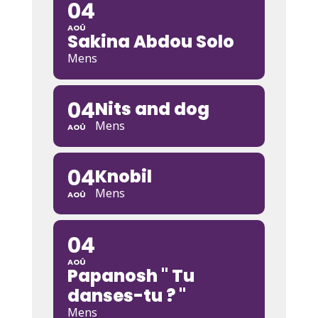
04
AOÛ
Sakina Abdou Solo
Mens
04
Nits and dog
Mens
AOÛ
04
Knobil
Mens
AOÛ
04
AOÛ
Papanosh " Tu
danses-tu ? "
Mens