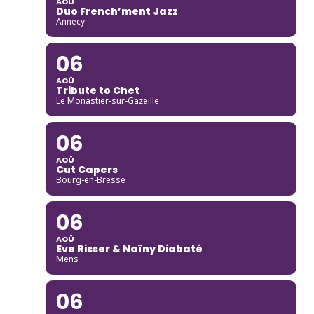
AOÛ
Duo French’ment Jazz
Annecy
06
AOÛ
Tribute to Chet
Le Monastier-sur-Gazeille
06
AOÛ
Cut Capers
Bourg-en-Bresse
06
AOÛ
Eve Risser & Naïny Diabaté
Mens
06