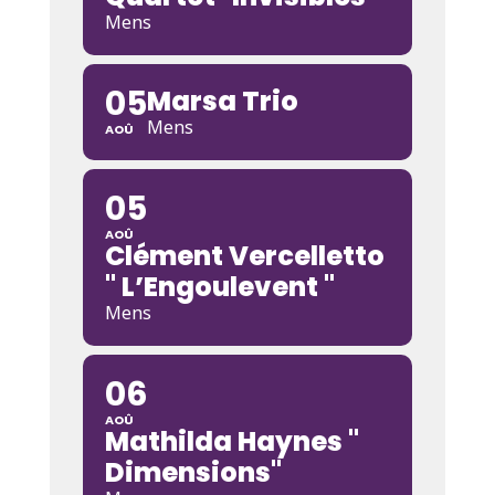
Mens
05
Marsa Trio
Mens
AOÛ
05
AOÛ
Clément Vercelletto
" L’Engoulevent "
Mens
06
AOÛ
Mathilda Haynes "
Dimensions"