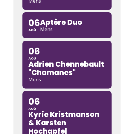
Mens
06
Aptère Duo
Mens
AOÛ
06
AOÛ
Adrien Chennebault
"Chamanes"
Mens
06
AOÛ
Kyrie Kristmanson
& Karsten
Hochapfel