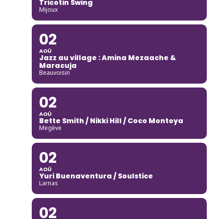
Tricotin Swing
Mijoux
02
AOÛ
Jazz au village : Amina Mezaache &
Maracuja
Beauvoisin
02
AOÛ
Bette Smith / Nikki Hill / Coco Montoya
Megève
02
AOÛ
Yuri Buenaventura / Soulstice
Larnas
02