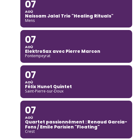
07
AOÛ
Naissam Jalal Trio "Healing Rituals"
Mens
07
AOÛ
ElektroSax avec Pierre Marcon
Pontempeyrat
07
AOÛ
Félix Hunot Quintet
Saint-Pierre-sur-Doux
07
AOÛ
Quartet passionnément : Renaud Garcia-
Fons / Emile Parisien "Floating"
Crest