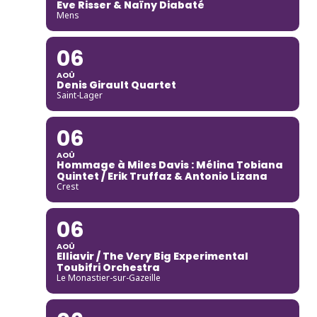
Eve Risser & Naïny Diabaté
Mens
06
AOÛ
Denis Girault Quartet
Saint-Lager
06
AOÛ
Hommage à Miles Davis : Mélina Tobiana
Quintet / Erik Truffaz & Antonio Lizana
Crest
06
AOÛ
Elliavir / The Very Big Experimental
Toubifri Orchestra
Le Monastier-sur-Gazeille