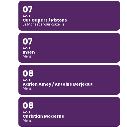
07
AOÛ
Cut Capers / Pistons
Le Monastier-sur-Gazeille
07
AOÛ
Insen
Mens
08
AOÛ
Adrien Amey / Antoine Berjeaut
Mens
08
AOÛ
Christian Moderne
Mens