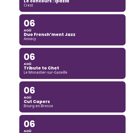
Le concours : Ipazia
Crest
06
AOÛ
Duo French’ment Jazz
Annecy
06
AOÛ
Tribute to Chet
Le Monastier-sur-Gazeille
06
AOÛ
Cut Capers
Bourg-en-Bresse
06
AOÛ