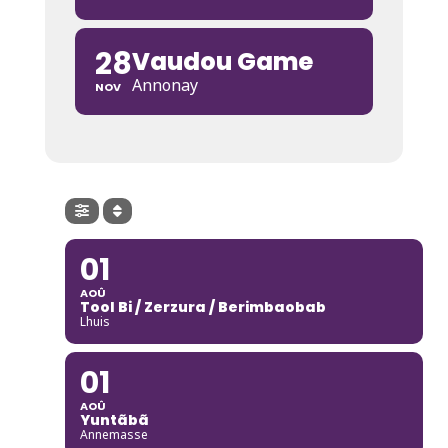
28
Vaudou Game
Annonay
NOV
01
AOÛ
Tool Bi / Zerzura / Berimbaobab
Lhuis
01
AOÛ
Yuntãbã
Annemasse