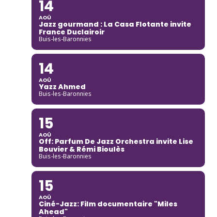
14
AOÛ
Jazz gourmand : La Casa Flotante invite
France Duclairoir
Buis-les-Baronnies
14
AOÛ
Yazz Ahmed
Buis-les-Baronnies
15
AOÛ
Off: Parfum De Jazz Orchestra invite Lise
Bouvier & Rémi Bioulès
Buis-les-Baronnies
15
AOÛ
Ciné-Jazz: Film documentaire "Miles
Ahead"