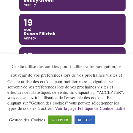
Benny Green
Annecy
19
AOÛ
Rusan Filiztek
Annecy
19
AOÛ
Ce site utilise des cookies pour faciliter votre navigation, se
Nana Project
Saint-Restitut
souvenir de vos préférences lors de vos prochaines visites et
Ce site utilise des cookies pour faciliter votre navigation, se
20
souvenir de vos préférences lors de vos prochaines visites et
effectuer des statistiques de visite. En cliquant sur "ACCEPTER",
AOÛ
vous consentez à l'utilisation de l'ensemble des cookies. En
Ella Rabeson Quartet
cliquant sur "Gestion des cookies" vous pouvez sélectionner les
Annecy
types de cookies à activer.
Voir la page Politique de Confidentialité
Gestion des Cookies
20
ACCEPTER
REJETER
AOÛ