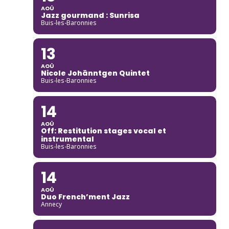
AOÛ
Jazz gourmand : Sunrisa
Buis-les-Baronnies
13
AOÛ
Nicole Johänntgen Quintet
Buis-les-Baronnies
14
AOÛ
Off: Restitution stages vocal et
instrumental
Buis-les-Baronnies
14
AOÛ
Duo French’ment Jazz
Annecy