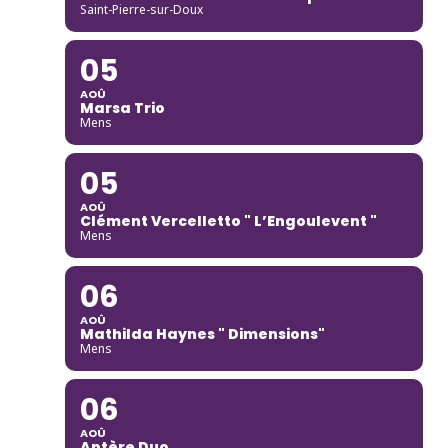
Saint-Pierre-sur-Doux
05
AOÛ
Marsa Trio
Mens
05
AOÛ
Clément Vercelletto " L’Engoulevent "
Mens
06
AOÛ
Mathilda Haynes " Dimensions"
Mens
06
AOÛ
Aptère Duo