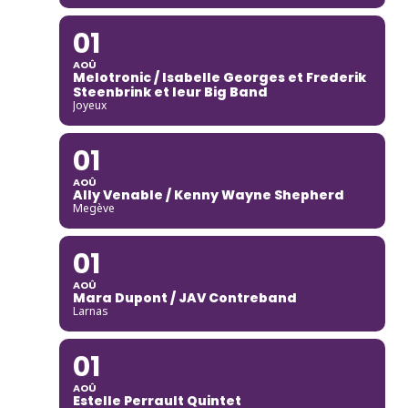
01
AOÛ
Melotronic / Isabelle Georges et Frederik
Steenbrink et leur Big Band
Joyeux
01
AOÛ
Ally Venable / Kenny Wayne Shepherd
Megève
01
AOÛ
Mara Dupont / JAV Contreband
Larnas
01
AOÛ
Estelle Perrault Quintet