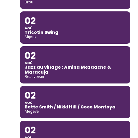
Brou
02
AOÛ
Tricotin Swing
Mijoux
02
AOÛ
Jazz au village : Amina Mezaache &
Maracuja
Beauvoisin
02
AOÛ
Bette Smith / Nikki Hill / Coco Montoya
Megève
02
AOÛ