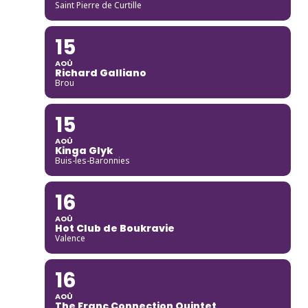
Saint Pierre de Curtille
15
AOÛ
Richard Galliano
Brou
15
AOÛ
Kinga Glyk
Buis-les-Baronnies
16
AOÛ
Hot Club de Boukravie
Valence
16
AOÛ
The Franc Connection Quintet