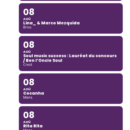
08
AOÛ
Lina_ & Marco Mezquida
Brou
08
AOÛ
Soul music success : Lauréat du concours
/ Ben l’Oncle Soul
Crest
08
AOÛ
Cocanha
Mens
08
AOÛ
Rita Rita