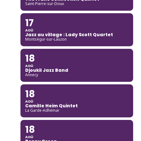
Saint-Pierre-sur-Doux
17
AOÛ
Jazz au village : Lady Scott Quartet
Montségur-sur-Lauzon
18
AOÛ
Djoukil Jazz Band
Annecy
18
AOÛ
Camille Heim Quintet
La Garde-Adhémar
18
AOÛ