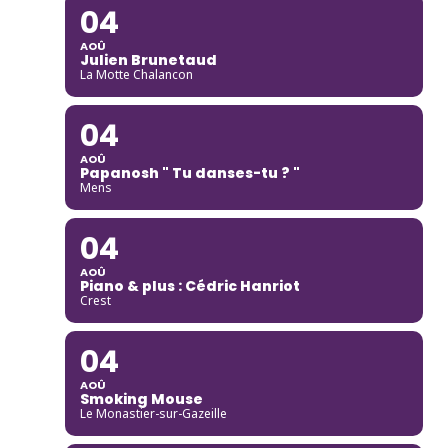
04
AOÛ
Julien Brunetaud
La Motte Chalancon
04
AOÛ
Papanosh " Tu danses-tu ? "
Mens
04
AOÛ
Piano & plus : Cédric Hanriot
Crest
04
AOÛ
Smoking Mouse
Le Monastier-sur-Gazeille