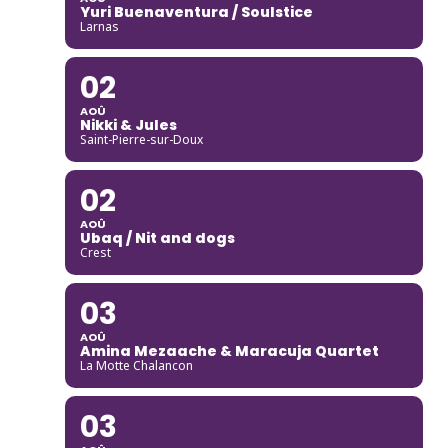
Yuri Buenaventura / Soulstice
Larnas
02
AOÛ
Nikki & Jules
Saint-Pierre-sur-Doux
02
AOÛ
Ubaq / Nit and dogs
Crest
03
AOÛ
Amina Mezaache & Maracuja Quartet
La Motte Chalancon
03