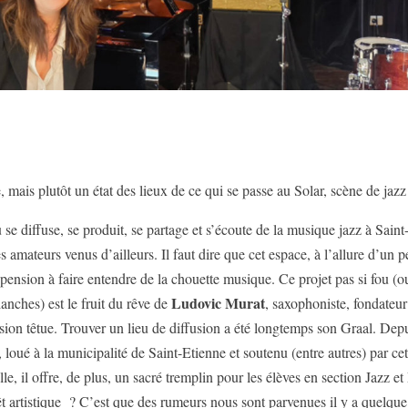
 mais plutôt un état des lieux de ce qui se passe au Solar, scène de jazz
ù se diffuse, se produit, se partage et s’écoute de la musique jazz à Sain
amateurs venus d’ailleurs. Il faut dire que cet espace, à l’allure d’un pe
ropension à faire entendre de la chouette musique. Ce projet pas si fou (oui
Ludovic Murat
lanches) est le fruit du rêve de
, saxophoniste, fondateur
on têtue. Trouver un lieu de diffusion a été longtemps son Graal. Depu
 loué à la municipalité de Saint-Etienne et soutenu (entre autres) par ce
le, il offre, de plus, un sacré tremplin pour les élèves en section Jazz 
êt artistique ? C’est que des rumeurs nous sont parvenues il y a quelqu