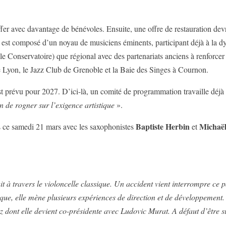
fer avec davantage de bénévoles. Ensuite, une offre de restauration devra
. Il est composé d’un noyau de musiciens éminents, participant déjà à la
c le Conservatoire) que régional avec des partenariats anciens à renforcer
 Lyon, le Jazz Club de Grenoble et la Baie des Singes à Cournon.
st prévu pour 2027. D’ici-là, un comité de programmation travaille déjà s
n de rogner sur l’exigence artistique
».
Baptiste Herbin
Michaël
dès ce samedi 21 mars avec les saxophonistes
et
it à travers le violoncelle classique. Un accident vient interrompre ce
ue, elle mène plusieurs expériences de direction et de développement. 
z dont elle devient co-présidente avec Ludovic Murat. A défaut d’être su