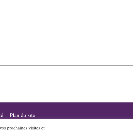
té
Plan du site
 vos prochaines visites et
a promotion du jazz dans notre région.