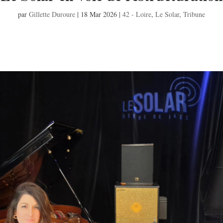
par
Gillette Duroure
|
18 Mar 2026
|
42 - Loire
,
Le Solar
,
Tribune