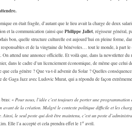
attendre.
ique en était fragile, d’autant que le lieu avait la charge de deux salar
Philippe Jallet
tion et la communication (ainsi que
, régisseur général, p
. Mais bon, quelle structure culturelle est aujourd’hui en pleine forme,
des responsables et de la vingtaine de bénévoles… tout le monde, à part l
tent. On attend une annonce officielle. Et voilà que, dans la newstletter 
er, dans le cadre d’un licenciement économique, de même que celui de Ju
ce que cela génère ? Que va-t-il advenir du Solar ? Quelles conséquenc
te de Gaga Jazz avec Ludovic Murat, qui a répondu de façon extrêmement
s bras: «
Pour nous, l’idée c’est toujours de porter une programmation 
 en avant de la création. Malgré le contexte politique difficile et les ch
rer. Ainsi, le seul poste qui doit être maintenu, c’est un poste d’administ
er
m. Elle l’a accepté et cela prendra effet le 1
avril.