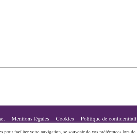
ct
Mentions légales
Cookies
Politique de confidentiali
es pour faciliter votre navigation, se souvenir de vos préférences lors de
lpes.com sont édités par l’association « Loi 1901 » « Jazz en Rhône-Alpes » qui a pour objet l