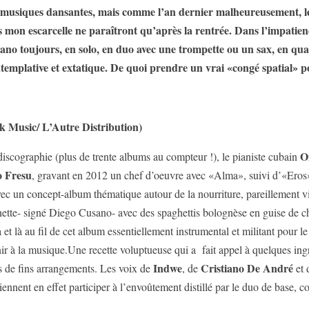
aux musiques dansantes, mais comme l’an dernier malheureusement, l
s mon escarcelle ne paraîtront qu’après la rentrée. Dans l’impatienc
no toujours, en solo, en duo avec une trompette ou un sax, en quart
ntemplative et extatique. De quoi prendre un vrai «congé spatial» p
sic/ L’Autre Distribution)
O
 discographie (plus de trente albums au compteur !), le pianiste cubain
o Fresu
, gravant en 2012 un chef d’oeuvre avec «Alma», suivi d’«Eros
ec un concept-album thématique autour de la nourriture, pareillement vit
hette- signé Diego Cusano- avec des spaghettis bolognèse en guise de c
 et là au fil de cet album essentiellement instrumental et militant pour le 
enir à la musique.Une recette voluptueuse qui a fait appel à quelques ing
Indwe
Cristiano De André
es de fins arrangements. Les voix de
, de
et
ennent en effet participer à l’envoûtement distillé par le duo de base,