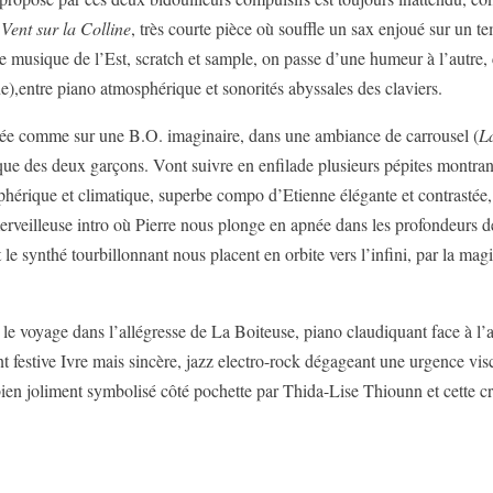
n
Vent sur la Colline
, très courte pièce où souffle un sax enjoué sur un
e musique de l’Est, scratch et sample, on passe d’une humeur à l’autre,
e),entre piano atmosphérique et sonorités abyssales des claviers.
narrée comme sur une B.O. imaginaire, dans une ambiance de carrousel (
L
mique des deux garçons. Vont suivre en enfilade plusieurs pépites montr
osphérique et climatique, superbe compo d’Etienne élégante et contrastée, 
merveilleuse intro où Pierre nous plonge en apnée dans les profondeurs
le synthé tourbillonnant nous placent en orbite vers l’infini, par la ma
e voyage dans l’allégresse de La Boiteuse, piano claudiquant face à l’ag
 festive Ivre mais sincère, jazz electro-rock dégageant une urgence visc
 bien joliment symbolisé côté pochette par Thida-Lise Thiounn et cette c