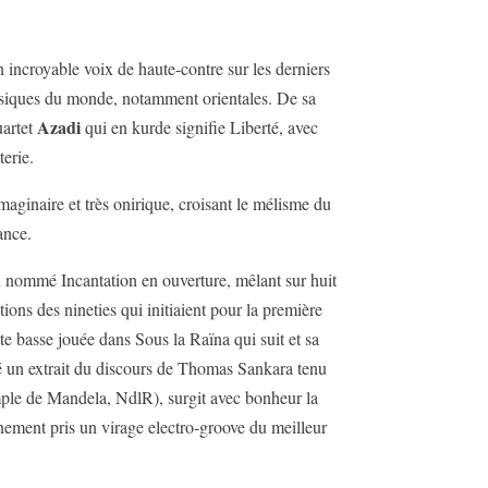
n incroyable voix de haute-contre sur les derniers
siques du monde, notamment orientales. De sa
Azadi
uartet
qui en kurde signifie Liberté, avec
terie.
maginaire et très onirique, croisant le mélisme du
ance.
en nommé Incantation en ouverture, mêlant sur huit
ns des nineties qui initiaient pour la première
te basse jouée dans Sous la Raïna qui suit et sa
é un extrait du discours de Thomas Sankara tenu
ple de Mandela, NdlR), surgit avec bonheur la
nement pris un virage electro-groove du meilleur