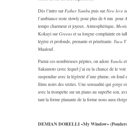
Dès l’intro sur
Father Yambu
puis sur
New love i
l’ambiance reste slowly pour plus de 6 mn pour
tempo charmeur et joyeux. Atmosphérique,
Mesti
Kokayi sur
Greens
et sa longue complainte en tal
légère et profonde, prenante et pénétrante.
Yuca Y
Maalouf.
Parmi ces nombreuses pépites, on adore
Yanela
et
Sakamoto (avec lequel j’ai eu la chance de le vo
suspendue avec la légèreté d’une plume, on fond 
films noirs des sixties. Une sensualité qui gorge 
avec la trompette sur un piano au superbe son, avan
tant la forme planante de la forme nous aura éloig
DEMIAN DORELLI «My Window» (Ponderosa