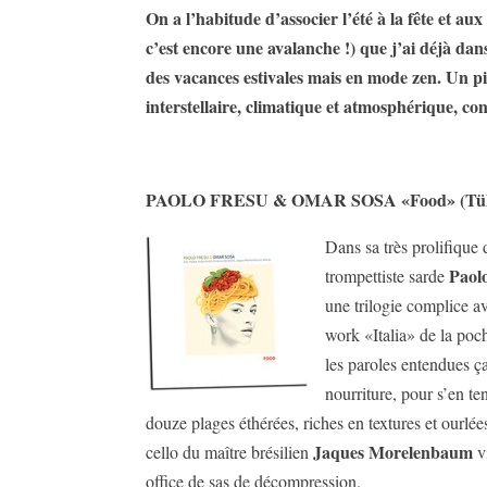
On a l’habitude d’associer l’été à la fête et 
c’est encore une avalanche !) que j’ai déjà dan
des vacances estivales mais en mode zen. Un pia
interstellaire, climatique et atmosphérique, co
PAOLO FRESU & OMAR SOSA «Food» (Tük Mu
Dans sa très prolifique
Paol
trompettiste sarde
une trilogie complice av
work «Italia» de la poc
les paroles entendues ça
nourriture, pour s’en t
douze plages éthérées, riches en textures et ourlé
Jaques Morelenbaum
cello du maître brésilien
vi
office de sas de décompression.