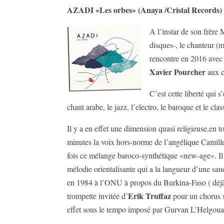
AZADI «Les orbes» (Anaya /Cristal Records)
A l’instar de son frère 
disques-, le chanteur (m
rencontre en 2016 avec 
Xavier Pourcher
aux cl
C’est cette liberté qui 
chant arabe, le jazz, l’electro, le baroque et le c
Il y a en effet une dimension quasi religieuse,en 
minutes la voix hors-norme de l’angélique Camille
fois ce mélange baroco-synthétique «new-age». Il y
mélodie orientalisante qui a la langueur d’une s
en 1984 à l’ONU à propos du Burkina-Faso ( déjà
Erik Truffaz
trompette invitée d’
pour un chorus s
effet sous le tempo imposé par Gurvan L’Helgoua