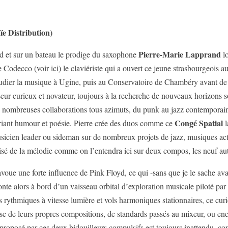
 Distribution)
Pierre-Marie Lapprand
rd et sur un bateau le prodige du saxophone
lo
 Codecco (voir ici) le claviériste qui a ouvert ce jeune strasbourgeois au
 étudier la musique à Ugine, puis au Conservatoire de Chambéry avant de 
seur curieux et novateur, toujours à la recherche de nouveaux horizons 
de nombreuses collaborations tous azimuts, du punk au jazz contemporain 
Congé Spatial
riant humour et poésie, Pierre crée des duos comme ce
l
usicien leader ou sideman sur de nombreux projets de jazz, musiques ac
sé de la mélodie comme on l’entendra ici sur deux compos, les neuf autr
voue une forte influence de Pink Floyd, ce qui -sans que je le sache avan
nte alors à bord d’un vaisseau orbital d’exploration musicale piloté par 
 rythmiques à vitesse lumière et vols harmoniques stationnaires, ce cur
sse de leurs propres compositions, de standards passés au mixeur, ou enc
roposé par ces deux bidouilleurs compulsifs est toujours inattendu, comm