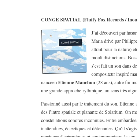
CONGE SPATIAL (Fluffy Fox Records / Inouïe
J’ai découvert par hasa
Maria drivé par Philippe
attrait pour la nature)
moult distinctions. Bos
s’est fait un son dans 
compositeur inspiré ma
Etienne Manchon
nancéen
(28 ans), autre fin m
une grande approche rythmique, un sens très aigui
Passionné aussi par le traitement du son, Etienne a
dès l’intro spatiale et planante de Solarium. On mo
constellations sonores inconnues. Entre embardées
inattendues, éclectiques et détonantes. Qu’il s’agi
musiques électroniques et contemporaines, le son p