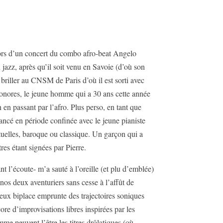
rs d’un concert du combo afro-beat Angelo
 jazz, après qu’il soit venu en Savoie (d’où son
briller au CNSM de Paris d’où il est sorti avec
sonores, le jeune homme qui a 30 ans cette année
en passant par l’afro. Plus perso, en tant que
ancé en période confinée avec le jeune pianiste
tuelles, baroque ou classique. Un garçon qui a
es étant signées par Pierre.
t l’écoute- m’a sauté à l’oreille (et plu d’emblée)
nos deux aventuriers sans cesse à l’affût de
ieux biplace emprunte des trajectoires soniques
ore d’improvisations libres inspirées par les
e peuvent l’être les titres drôlatiques (où