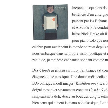
Inconnu jusqu’alors de n
bénéficié d’un enseigne
passant par les Bahamas
et Arvo Pärt) l’a condu
héros Nick Drake où il r
pour piano solo que n
célèbre pour avoir peint le monde entrevu depuis sa 
nous embarque dans sa propre vision poétique et 
zénitude, parenthèse enchantée sonnant comme un
Dès
Clouds in Bloom
en intro, l’ambiance est co
élégance toute classique. Une douce mélancolie h
B.O onirique moult images (
Kaléidoscope
). L’ar
doigté mesuré et savamment contenu (
Inside Out
)
simplement la délicatesse au bout des doigts, suf
bien ceux qui aiment le piano néo-classique, Lud