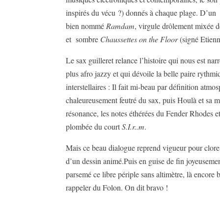
inspirés du vécu ?) donnés à chaque plage. D’u
bien nommé
Ramdam
, virgule drôlement mixée d
et sombre
Chaussettes on the Floor
(signé Etienn
Le sax guilleret relance l’histoire qui nous est 
plus afro jazzy et qui dévoile la belle paire ryth
interstellaires : Il fait mi-beau par définition atm
chaleureusement feutré du sax, puis Houlà et sa 
résonance, les notes éthérées du Fender Rhodes et 
plombée du court
S.I.r..m
.
Mais ce beau dialogue reprend vigueur pour clore l
d’un dessin animé.Puis en guise de fin joyeusement
parsemé ce libre périple sans altimètre, là encore
rappeler du Folon. On dit bravo !