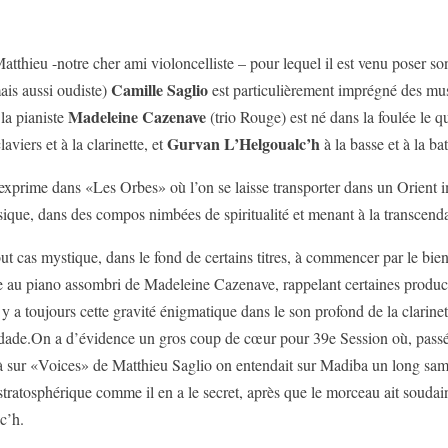
Matthieu -notre cher ami violoncelliste – pour lequel il est venu poser so
Camille Saglio
ais aussi oudiste)
est particulièrement imprégné des mu
Madeleine Cazenave
la pianiste
(trio Rouge) est né dans la foulée le q
Gurvan L’Helgoualc’h
aviers et à la clarinette, et
à la basse et à la bat
s’exprime dans «Les Orbes» où l’on se laisse transporter dans un Orient i
lassique, dans des compos nimbées de spiritualité et menant à la transcend
tout cas mystique, dans le fond de certains titres, à commencer par le bi
 au piano assombri de Madeleine Cazenave, rappelant certaines productio
 a toujours cette gravité énigmatique dans le son profond de la clarinet
audade.On a d’évidence un gros coup de cœur pour 39e Session où, pass
 sur «Voices» de Matthieu Saglio on entendait sur Madiba un long sam
tratosphérique comme il en a le secret, après que le morceau ait soudai
c’h.