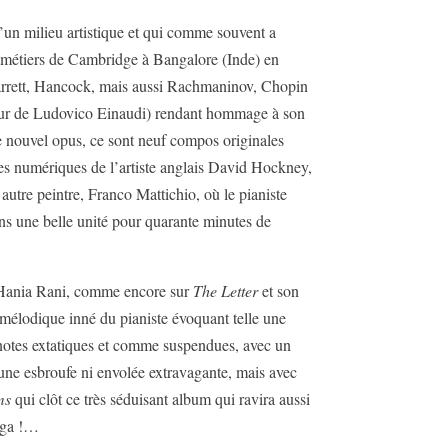
d’un milieu artistique et qui comme souvent a
rs métiers de Cambridge à Bangalore (Inde) en
(Jarrett, Hancock, mais aussi Rachmaninov, Chopin
cteur de Ludovico Einaudi) rendant hommage à son
 ce nouvel opus, ce sont neuf compos originales
tures numériques de l’artiste anglais David Hockney,
 autre peintre, Franco Mattichio, où le pianiste
ns une belle unité pour quarante minutes de
d’Hania Rani, comme encore sur
The Letter
et son
s mélodique inné du pianiste évoquant telle une
s notes extatiques et comme suspendues, avec un
cune esbroufe ni envolée extravagante, mais avec
ms
qui clôt ce très séduisant album qui ravira aussi
yoga !…