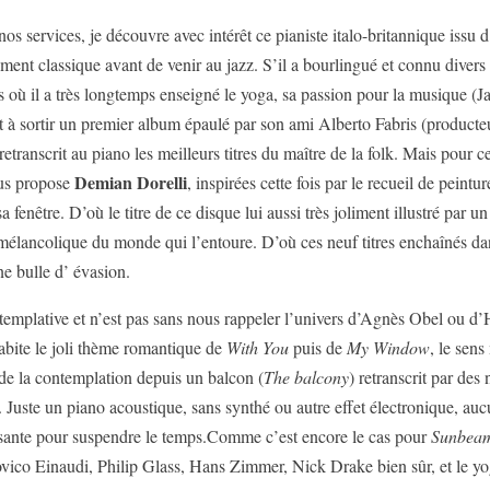
os services, je découvre avec intérêt ce pianiste italo-britannique issu 
ment classique avant de venir au jazz. S’il a bourlingué et connu dive
 où il a très longtemps enseigné le yoga, sa passion pour la musique 
it à sortir un premier album épaulé par son ami Alberto Fabris (produ
etranscrit au piano les meilleurs titres du maître de la folk. Mais pour
Demian Dorelli
ous propose
, inspirées cette fois par le recueil de pein
fenêtre. D’où le titre de ce disque lui aussi très joliment illustré par un
mélancolique du monde qui l’entoure. D’où ces neuf titres enchaînés da
e bulle d’ évasion.
ntemplative et n’est pas sans nous rappeler l’univers d’Agnès Obel ou 
abite le joli thème romantique de
With You
puis de
My Window
, le sen
t de la contemplation depuis un balcon (
The balcony
) retranscrit par de
. Juste un piano acoustique, sans synthé ou autre effet électronique, au
fisante pour suspendre le temps.Comme c’est encore le cas pour
Sunbea
ovico Einaudi, Philip Glass, Hans Zimmer, Nick Drake bien sûr, et le 