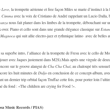
n Love
, la trompette aérienne et free façon Miles se marie d’instinct à la
A Cimma
avec la voix de Cristiano de André rappelant un Lucio Dalla, b
canza
nous fait planer dans les limbes de la trompette, débouchant sur u
k-over. Piano et cello sont dans une grande élégance classique sur
Estan
 Magnoca
qui suit allie electro-jazz et rythmique latino avec de belles 
 sa superbe intro, l’alliance de la trompette de Fresu avec le cello de 
ir jouer avec Jaques justement dans M2S).Mais après une virgule de d
encore sur le groove alangui de
Cha Cha Chaï
, au chaloupé très sensuel
encore les huit minutes de
Didjo
en conclusion de ce concept-album, avec
t un dernier trip orbital façon Truffaz cette fois, pour porter loin l’ult
né du fond : «The children are crying for Food !».
 Music Records / PIAS)