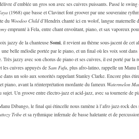
élivre d’emblée un gros son avec ses cuivres puissants. Passé le swing 
Yaya
(1968) que basse et Clavinet font groover par une souveraine rythm
ite du
Woodoo Child
d’Hendrix chanté ici en wolof, langue maternelle 
nemy
emprunté à Fela, entre chant envoûtant, piano, et sax vaporeux pour
Somi
 voix jazzy de la chanteuse
, il revient au thème sous-jacent de cet 
c une belle mélodie portée par le piano, et un final où les voix sont dan
 Très jazzy avec son chorus de piano et ses cuivres, il est porté par 
 et les cuivres appuyés de
Sam Fufu
, plus afro-latino, rappelle un Manu
se dans un solo aux sonorités rappelant Stanley Clarke. Encore plus étir
 et piano, avant la réinterprétation mordante du fameux
Watermelon Ma
du sujet. Un groove entre électro-jazz et acid-jazz, avec sa tournerie de p
nu Dibango, le final qui étincelle nous ramène à l’afro jazz-rock des sev
ttozy Tribe
et sa rythmique infernale de basse haletante et de percussion