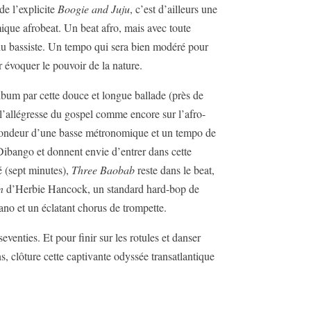
de l’explicite
Boogie and Juju
, c’est d’ailleurs une
ique afrobeat. Un beat afro, mais avec toute
du bassiste. Un tempo qui sera bien modéré pour
 évoquer le pouvoir de la nature.
album par cette douce et longue ballade (près de
s l’allégresse du gospel comme encore sur l’afro-
la rondeur d’une basse métronomique et un tempo de
 Dibango et donnent envie d’entrer dans cette
é (sept minutes),
Three Baobab
reste dans le beat,
n
d’Herbie Hancock, un standard hard-bop de
iano et un éclatant chorus de trompette.
enties. Et pour finir sur les rotules et danser
s, clôture cette captivante odyssée transatlantique