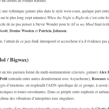
he un chorus de Fender Rhodes.
vec une rythmique guitare plus dans le style west-coast, quelque part ent
ur le plus long (sept minutes)
When the Night is Right
où c’est cette f
ficile de ne pas penser à Stevie Wonder pour le
All in my Mind
final écr
Scott
Denise Wooten
Patricia Johnson
,
et
.
, l’attrait de ce jazz-funk intemporel et accrocheur n’a d’évidence pas p
ol / Bigwax)
Alex 
 un trio parisien formé du multi-instrumentiste (claviers, guitare)
Petit
Roseaux
(entendu entre autres dernièrement avec Asynchrone),
n
és d’émotions, où resplendit l’ADN spécifique de ce groupe, à savoir réu
clectiques et toutes envoûtantes. Dans ce périple entre euphorie et méla
thme des vibrations d’interprètes tous singuliers.
Ghetto 
les cordes d’un élégant violoncelle, nous découvrons la voix de