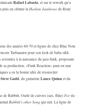
Rafael Labasta
minicain
, et sur le rework qu’a
puis en clôture la
Harlem Jamboree
de René
niste des années 60-70 et figure de chez Blue Note
 encore Turbanator pour son look de baba sikh
s seventies à la naissance du jazz-funk, proposant
s de sa production, «Funk Reaction» paru en mai
ques a eu la bonne idée de ressusciter
Steve Gadd
Lance Quinn
r
, du guitariste
et du
se de Babbitt. Ourlé de cuivres (sax, flûte)
For the
mental
Babbitt’s other Song
qui suit. La ligne de