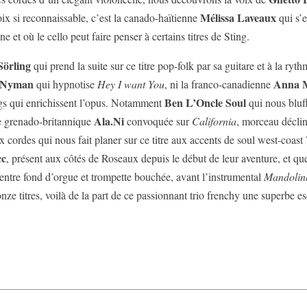
Mélissa Laveaux
oix si reconnaissable, c’est la canado-haïtienne
qui s’
 et où le cello peut faire penser à certains titres de Sting.
Sörling
qui prend la suite sur ce titre pop-folk par sa guitare et à la r
 Nyman
Anna M
qui hypnotise
Hey I want You
, ni la franco-canadienne
Ben L’Oncle Soul
ngs qui enrichissent l’opus. Notamment
qui nous bluff
Ala.Ni
are grenado-britannique
convoquée sur
California
, morceau décli
x cordes qui nous fait planer sur ce titre aux accents de soul west-coast
cc
, présent aux côtés de Roseaux depuis le début de leur aventure, et q
entre fond d’orgue et trompette bouchée, avant l’instrumental
Mandolin
nze titres, voilà de la part de ce passionnant trio frenchy une superbe 