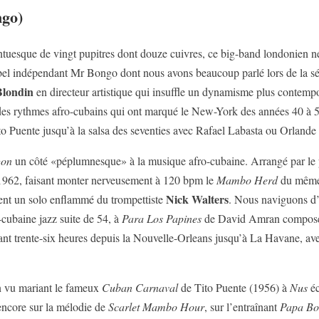
go)
tuesque de vingt pupitres dont douze cuivres, ce big-band londonien né
bel indépendant Mr Bongo dont nous avons beaucoup parlé lors de la séle
Blondin
en directeur artistique qui insuffle un dynamisme plus contempo
 des rythmes afro-cubains qui ont marqué le New-York des années 40 à 50,
to Puente jusqu’à la salsa des seventies avec Rafael Labasta ou Orlande
gon
un côté «péplumnesque» à la musique afro-cubaine. Arrangé par le 
e 1962, faisant monter nerveusement à 120 bpm le
Mambo Herd
du même 
Nick Walters
ment un solo enflammé du trompettiste
. Nous naviguons d’
-cubaine jazz suite de 54, à
Para Los Papines
de David Amran composé e
ant trente-six heures depuis la Nouvelle-Orleans jusqu’à La Havane, ave
en vu mariant le fameux
Cuban Carnaval
de Tito Puente (1956) à
Nus
éc
encore sur la mélodie de
Scarlet Mambo Hour
, sur l’entraînant
Papa Bo