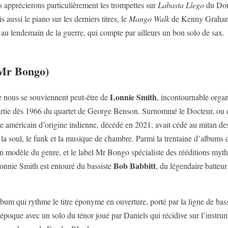
 apprécierons particulièrement les trompettes sur
Labasta Llego
du Do
 aussi le piano sur les derniers titres, le
Mango Walk
de Kenny Graham 
u lendemain de la guerre, qui compte par ailleurs un bon solo de sax.
(Mr Bongo)
Lonnie Smith
e nous se souviennent peut-être de
, incontournable orga
 partie dès 1966 du quartet de George Benson. Surnommé le Docteur, ou
ste américain d’origine indienne, décédé en 2021, avait cédé au mitan de
 la soul, le funk et la musique de chambre. Parmi la trentaine d’album
 modèle du genre, et le label Mr Bongo spécialiste des rééditions mythi
Bob Babbitt
Lonnie Smith est entouré du bassiste
, du légendaire batteu
 album qui rythme le titre éponyme en ouverture, porté par la ligne de bas
époque avec un solo du ténor joué par Daniels qui récidive sur l’instru