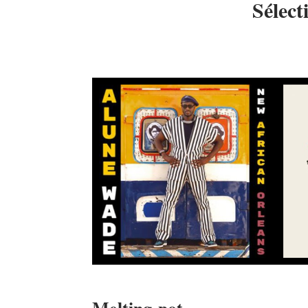
Sélect
Melting-pot