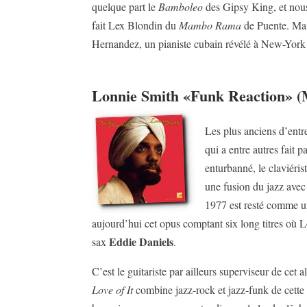
quelque part le
Bamboleo
des Gipsy King, et nous
fait Lex Blondin du
Mambo Rama
de Puente. Mais
Hernandez, un pianiste cubain révélé à New-York a
Lonnie Smith «Funk Reaction» 
Les plus anciens d’entr
qui a entre autres fait
enturbanné, le claviéri
une fusion du jazz avec
1977 est resté comme un
aujourd’hui cet opus comptant six long titres où 
Eddie Daniels
sax
.
C’est le guitariste par ailleurs superviseur de cet
Love of It
combine jazz-rock et jazz-funk de cette 