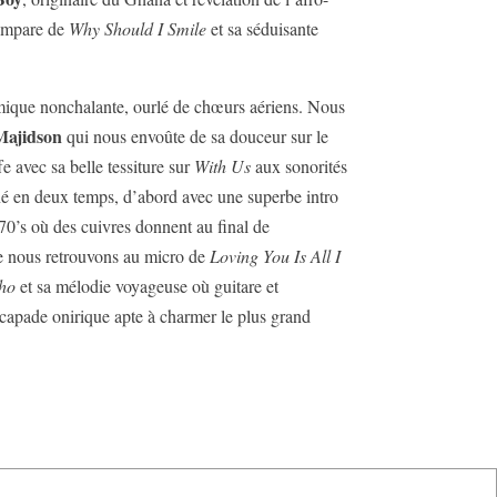
empare de
Why Should I Smile
et sa séduisante
ythmique nonchalante, ourlé de chœurs aériens. Nous
ajidson
qui nous envoûte de sa douceur sur le
e avec sa belle tessiture sur
With Us
aux sonorités
né en deux temps, d’abord avec une superbe intro
 70’s où des cuivres donnent au final de
ue nous retrouvons au micro de
Loving You Is All I
ho
et sa mélodie voyageuse où guitare et
escapade onirique apte à charmer le plus grand