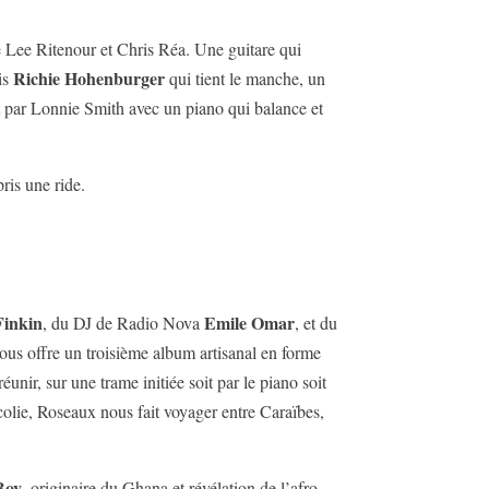
re Lee Ritenour et Chris Réa. Une guitare qui
Richie Hohenburger
ois
qui tient le manche, un
it par Lonnie Smith avec un piano qui balance et
ris une ride.
Finkin
Emile Omar
, du DJ de Radio Nova
, et du
ous offre un troisième album artisanal en forme
nir, sur une trame initiée soit par le piano soit
ncolie, Roseaux nous fait voyager entre Caraïbes,
Boy
, originaire du Ghana et révélation de l’afro-