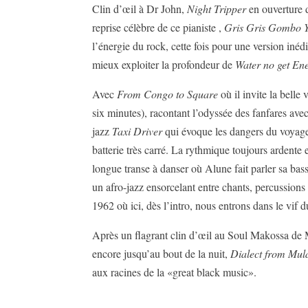
Clin d’œil à Dr John,
Night Tripper
en ouverture d
reprise célèbre de ce pianiste ,
Gris Gris Gombo 
l’énergie du rock, cette fois pour une version inéd
mieux exploiter la profondeur de
Water no get E
Avec
From Congo to Square
où il invite la belle
six minutes), racontant l’odyssée des fanfares ave
jazz
Taxi Driver
qui évoque les dangers du voyage.
batterie très carré. La rythmique toujours ardente
longue transe à danser où Alune fait parler sa bas
un afro-jazz ensorcelant entre chants, percussions
1962 où ici, dès l’intro, nous entrons dans le vif 
Après un flagrant clin d’œil au Soul Makossa de Ma
encore jusqu’au bout de la nuit,
Dialect from Mula
aux racines de la «great black music».