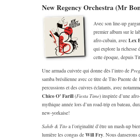
New Regency Orchestra (Mr Bon
Avec son line-up gargan
premier album sur le la
Lex 
afro-cubain, avec
qui explore la richesse
cette époque, depuis Ti
Une armada cuivrée qui donne dès l’intro de
Pre
samba brésilienne avec ce titre de Tito Puente d
percussions et des cuivres éclatants, avec notam
Chico O’ Farill
(
Fiesta Time
) inspirée d’une afro
mythique année lors d’un road-trip en bateau, dur
new-yorkaise!
Sahib & Tito
a l’originalité d’être un mash-up bi
Will Fry
lumière les congas de
. Nous danserons 