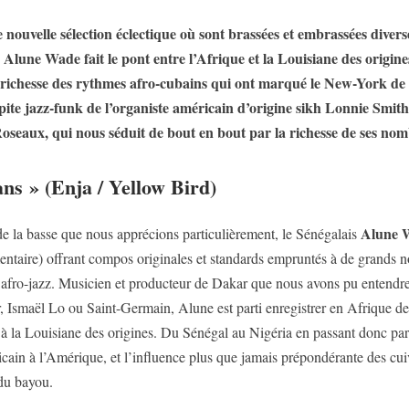
 nouvelle sélection éclectique où sont brassées et embrassées diver
s Alune Wade fait le pont entre l’Afrique et la Louisiane des origi
richesse des rythmes afro-cubains qui ont marqué le New-York de 
pite jazz-funk de l’organiste américain d’origine sikh Lonnie Smith
Roseaux, qui nous séduit de bout en bout par la richesse de ses nom
s » (Enja / Yellow Bird)
Alune 
 de la basse que nous apprécions particulièrement, le Sénégalais
mentaire) offrant compos originales et standards empruntés à de gran
ce afro-jazz. Musicien et producteur de Dakar que nous avons pu enten
 Ismaël Lo ou Saint-Germain, Alune est parti enregistrer en Afrique de l
’à la Louisiane des origines. Du Sénégal au Nigéria en passant donc pa
ricain à l’Amérique, et l’influence plus que jamais prépondérante des cuiv
 du bayou.