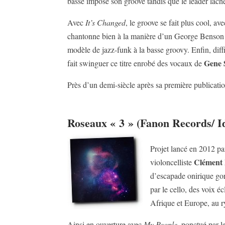
basse impose son groove tandis que le leader lâc
Avec
It’s Changed
, le groove se fait plus cool, a
chantonne bien à la manière d’un George Benson s
modèle de jazz-funk à la basse groovy. Enfin, dif
Gene 
fait swinguer ce titre enrobé des vocaux de
Près d’un demi-siècle après sa première publication
Roseaux « 3 » (Fanon Records/ Id
Projet lancé en 2012 par
Clément 
violoncelliste
d’escapade onirique gorg
par le cello, des voix é
Afrique et Europe, au ry
Ainsi en ouverture avec
My People
, ponctué par 