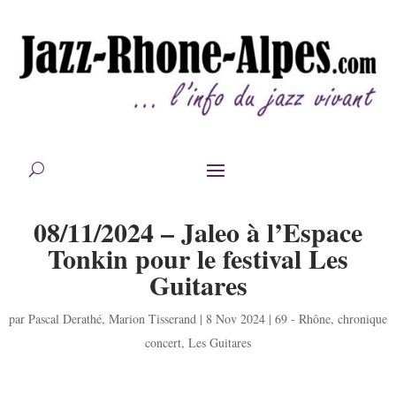
08/11/2024 – Jaleo à l’Espace
Tonkin pour le festival Les
Guitares
par
Pascal Derathé
,
Marion Tisserand
|
8 Nov 2024
|
69 - Rhône
,
chronique
concert
,
Les Guitares