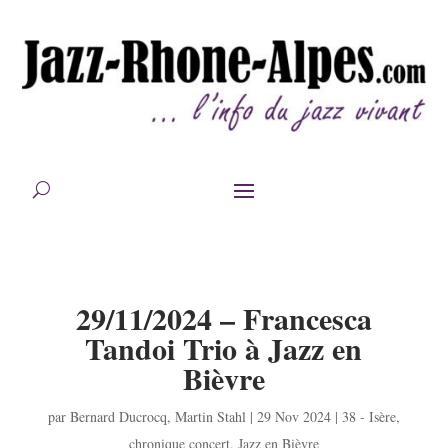
29/11/2024 – Francesca
Tandoi Trio à Jazz en
Bièvre
par
Bernard Ducrocq
,
Martin Stahl
|
29 Nov 2024
|
38 - Isère
,
chronique concert
,
Jazz en Bièvre