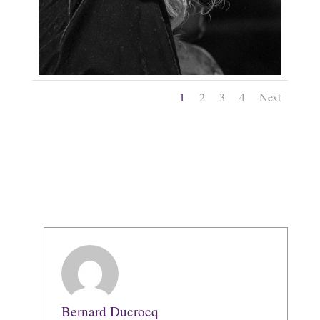
1
2
3
4
Next
Bernard Ducrocq