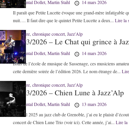
by
Chantal Dollet,
Martin Stahl
14 mars 2026
Il paraît que Petite Lucette évoque une grand-mère infatigable q
nuit…. Il faut dire que le quintet Petite Lucette a deux...
Lire la 
38 - Isère
,
chronique concert
,
Jazz'Alp
14/03/2026 – Le Chat qui grince à Ja
by
Chantal Dollet,
Martin Stahl
14 mars 2026
Issus de l’école de musique de Sassenage, ces musiciens amateu
cette dernière soirée de l’édition 2026. Le nom étrange de...
Lire
38 - Isère
,
chronique concert
,
Jazz'Alp
13/03/2026 – Chien Lune à Jazz’Alp
by
Chantal Dollet,
Martin Stahl
13 mars 2026
En avril 2025 au jazz club de Grenoble, j’ai eu le plaisir d’écout
concert de Chien Lune Trio (voir ici). Cette année, j’ai...
Lire la 