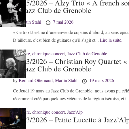
07/05/2026 – Alzy Trio « A french 
au Jazz Club de Grenoble
by
Martin Stahl
7 mai 2026
« Ce trio-là est né d’une envie de copains d’abord, au sens épicu
D’ailleurs, c’est bien de guitares qu’il s’agit et...
Lire la suite.
38 - Isère
,
chronique concert
,
Jazz Club de Genoble
19/03/2026 – Christian Roy Quartet « 
au Jazz Club de Grenoble
by
Bernard Otternaud,
Martin Stahl
19 mars 2026
Ce Jeudi 19 mars au Jazz Club de Grenoble, nous avons pu céléb
récemment créé par quelques vétérans de la région iséroise, et il.
38 - Isère
,
chronique concert
,
Jazz'Alp
14/03/2026 – Petite Lucette à Jazz’Al