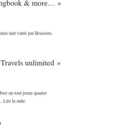
songbook & more… »
rien tant vanté par Brassens.
Travels unlimited »
rer un tout jeune quartet
..
Lire la suite.
p