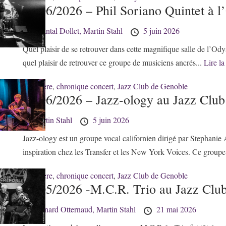
05/06/2026 – Phil Soriano Quintet à 
by
Chantal Dollet,
Martin Stahl
5 juin 2026
Quel plaisir de se retrouver dans cette magnifique salle de l’Odys
quel plaisir de retrouver ce groupe de musiciens ancrés...
Lire la
38 - Isère
,
chronique concert
,
Jazz Club de Genoble
05/06/2026 – Jazz-ology au Jazz Clu
by
Martin Stahl
5 juin 2026
Jazz-ology est un groupe vocal californien dirigé par Stephanie
inspiration chez les Transfer et les New York Voices. Ce groupe
38 - Isère
,
chronique concert
,
Jazz Club de Genoble
21/05/2026 -M.C.R. Trio au Jazz Clu
by
Bernard Otternaud,
Martin Stahl
21 mai 2026