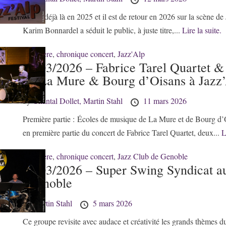
Il était déjà là en 2025 et il est de retour en 2026 sur la scène de
Karim Bonnardel a séduit le public, à juste titre,...
Lire la suite.
38 - Isère
,
chronique concert
,
Jazz'Alp
11/03/2026 – Fabrice Tarel Quartet &
de La Mure & Bourg d’Oisans à Jazz
by
Chantal Dollet,
Martin Stahl
11 mars 2026
Première partie : Écoles de musique de La Mure et de Bourg d’O
en première partie du concert de Fabrice Tarel Quartet, deux...
L
38 - Isère
,
chronique concert
,
Jazz Club de Genoble
05/03/2026 – Super Swing Syndicat a
Grenoble
by
Martin Stahl
5 mars 2026
Ce groupe revisite avec audace et créativité les grands thèmes du