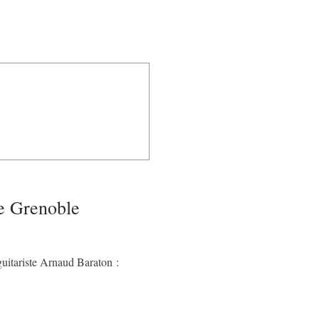
e Grenoble
guitariste Arnaud Baraton :