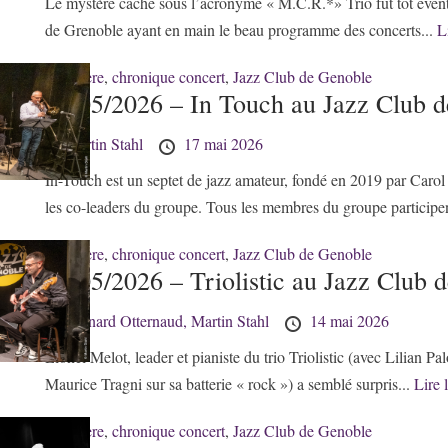
Le mystère caché sous l’acronyme « M.C.R.*» Trio fut tôt évent
de Grenoble ayant en main le beau programme des concerts...
Li
38 - Isère
,
chronique concert
,
Jazz Club de Genoble
17/05/2026 – In Touch au Jazz Club 
by
Martin Stahl
17 mai 2026
In-Touch est un septet de jazz amateur, fondé en 2019 par Carol
les co-leaders du groupe. Tous les membres du groupe participen
38 - Isère
,
chronique concert
,
Jazz Club de Genoble
14/05/2026 – Triolistic au Jazz Club 
by
Bernard Otternaud,
Martin Stahl
14 mai 2026
Lionel Melot, leader et pianiste du trio Triolistic (avec Lilian Pa
Maurice Tragni sur sa batterie « rock ») a semblé surpris...
Lire l
38 - Isère
,
chronique concert
,
Jazz Club de Genoble