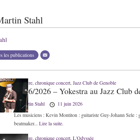
artin Stahl
ahl
es les publications
38 - Isère
,
chronique concert
,
Jazz Club de Genoble
11/06/2026 – Yokestra au Jazz Club d
by
Martin Stahl
11 juin 2026
Les musiciens : Kevin Montiton : guitariste Guy-Johann Sele : 
beatmaker...
Lire la suite.
38 - Isère
,
chronique concert
,
L'Odyssée