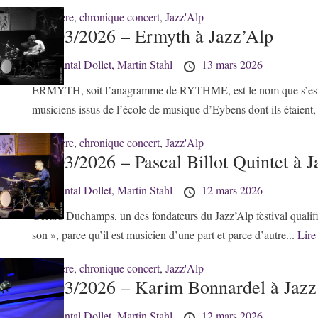
38 - Isère
,
chronique concert
,
Jazz'Alp
13/03/2026 – Ermyth à Jazz’Alp
by
Chantal Dollet,
Martin Stahl
13 mars 2026
ERMYTH, soit l’anagramme de RYTHME, est le nom que s’est c
musiciens issus de l’école de musique d’Eybens dont ils étaient,
38 - Isère
,
chronique concert
,
Jazz'Alp
12/03/2026 – Pascal Billot Quintet à 
by
Chantal Dollet,
Martin Stahl
12 mars 2026
Gérard Duchamps, un des fondateurs du Jazz’Alp festival qualifi
son », parce qu’il est musicien d’une part et parce d’autre...
Lire 
38 - Isère
,
chronique concert
,
Jazz'Alp
12/03/2026 – Karim Bonnardel à Jazz
by
Chantal Dollet,
Martin Stahl
12 mars 2026