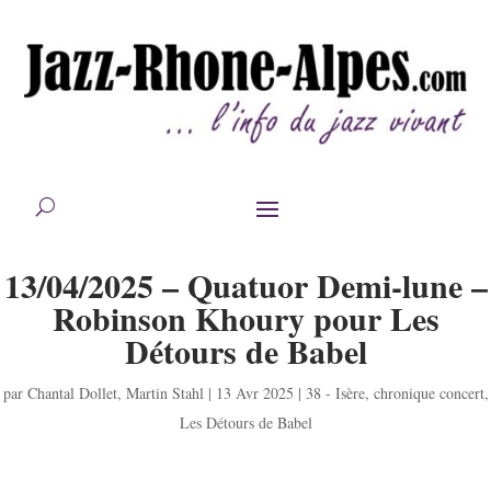
13/04/2025 – Quatuor Demi-lune –
Robinson Khoury pour Les
Détours de Babel
par
Chantal Dollet
,
Martin Stahl
|
13 Avr 2025
|
38 - Isère
,
chronique concert
,
Les Détours de Babel