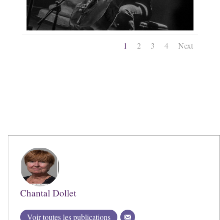
1
2
3
4
Next
Chantal Dollet
Voir toutes les publications