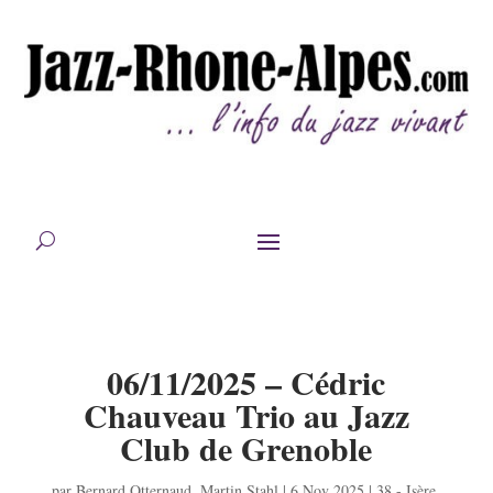
06/11/2025 – Cédric
Chauveau Trio au Jazz
Club de Grenoble
par
Bernard Otternaud
,
Martin Stahl
|
6 Nov 2025
|
38 - Isère
,