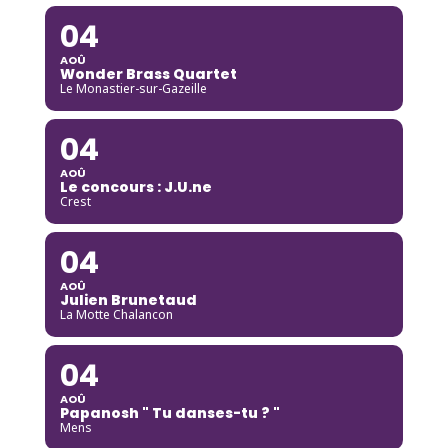
04
AOÛ
Wonder Brass Quartet
Le Monastier-sur-Gazeille
04
AOÛ
Le concours : J.U.ne
Crest
04
AOÛ
Julien Brunetaud
La Motte Chalancon
04
AOÛ
Papanosh " Tu danses-tu ? "
Mens