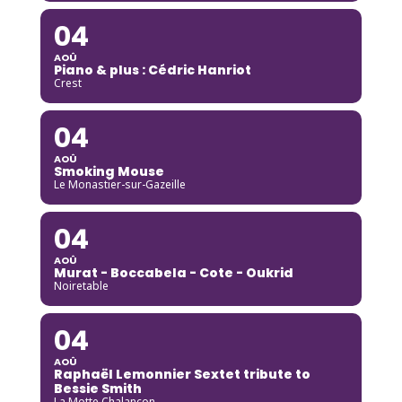
04
AOÛ
Piano & plus : Cédric Hanriot
Crest
04
AOÛ
Smoking Mouse
Le Monastier-sur-Gazeille
04
AOÛ
Murat - Boccabela - Cote - Oukrid
Noiretable
04
AOÛ
Raphaël Lemonnier Sextet tribute to
Bessie Smith
La Motte Chalancon