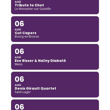
AOÛ
Tribute to Chet
Le Monastier-sur-Gazeille
06
AOÛ
Cut Capers
Bourg-en-Bresse
06
AOÛ
Eve Risser & Naïny Diabaté
Mens
06
AOÛ
Denis Girault Quartet
Saint-Lager
06