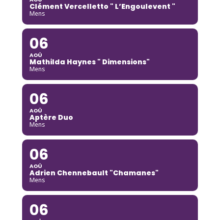
Clément Vercelletto " L’Engoulevent "
Mens
06
AOÛ
Mathilda Haynes " Dimensions"
Mens
06
AOÛ
Aptère Duo
Mens
06
AOÛ
Adrien Chennebault "Chamanes"
Mens
06