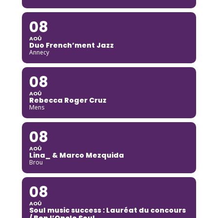
08
AOÛ
Duo French’ment Jazz
Annecy
08
AOÛ
Rebecca Roger Cruz
Mens
08
AOÛ
Lina_ & Marco Mezquida
Brou
08
AOÛ
Soul music success : Lauréat du concours
/ Ben l’Oncle Soul