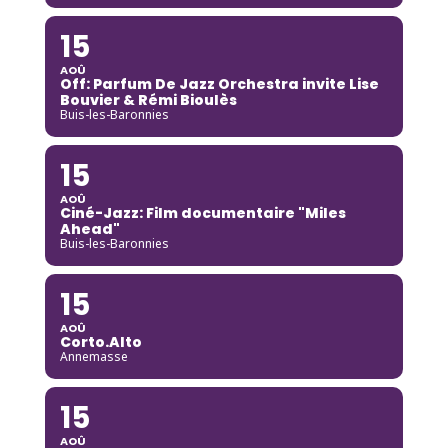
15
AOÛ
Off: Parfum De Jazz Orchestra invite Lise
Bouvier & Rémi Bioulès
Buis-les-Baronnies
15
AOÛ
Ciné-Jazz: Film documentaire "Miles
Ahead"
Buis-les-Baronnies
15
AOÛ
Corto.Alto
Annemasse
15
AOÛ