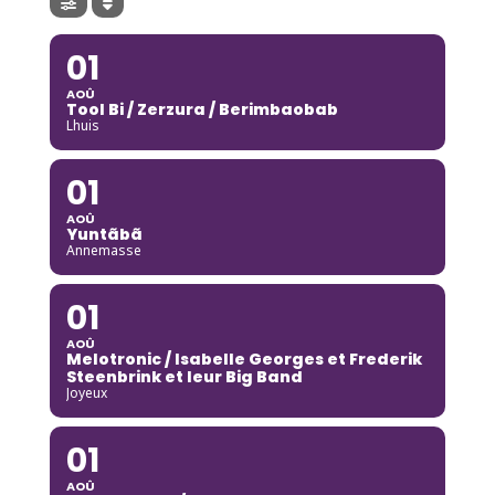
01
AOÛ
Tool Bi / Zerzura / Berimbaobab
Lhuis
01
AOÛ
Yuntãbã
Annemasse
01
AOÛ
Melotronic / Isabelle Georges et Frederik
Steenbrink et leur Big Band
Joyeux
01
AOÛ