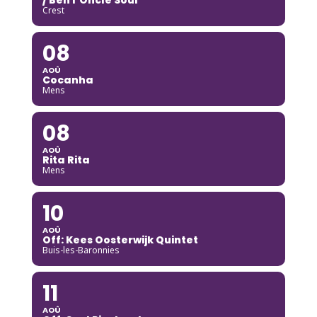
Crest
08
AOÛ
Cocanha
Mens
08
AOÛ
Rita Rita
Mens
10
AOÛ
Off: Kees Oosterwijk Quintet
Buis-les-Baronnies
11
AOÛ