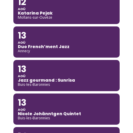
12
AOÛ
Katarina Pejak
Mollans-sur-Ouvèze
13
AOÛ
Duo French’ment Jazz
Annecy
13
AOÛ
Jazz gourmand : Sunrisa
Buis-les-Baronnies
13
AOÛ
Nicole Johänntgen Quintet
Buis-les-Baronnies