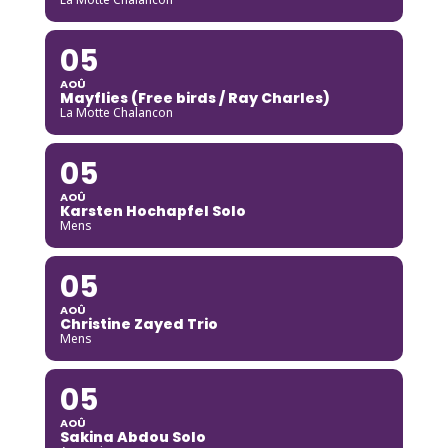
05
AOÛ
Mayflies (Free birds / Ray Charles)
La Motte Chalancon
05
AOÛ
Karsten Hochapfel Solo
Mens
05
AOÛ
Christine Zayed Trio
Mens
05
AOÛ
Sakina Abdou Solo