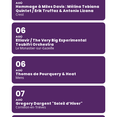
AOÛ
Hommage à Miles Davis : Mélina Tobiana
Quintet / Erik Truffaz & Antonio Lizana
Crest
06
AOÛ
Elliavir / The Very Big Experimental
Toubifri Orchestra
Le Monastier-sur-Gazeille
06
AOÛ
Thomas de Pourquery & Heat
Mens
07
AOÛ
Gregory Dargent "Soleil d’Hiver"
Cornillon-en-Trièves