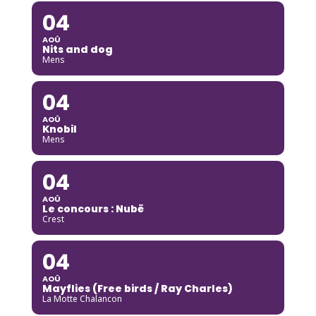
04
AOÛ
Nits and dog
Mens
04
AOÛ
Knobil
Mens
04
AOÛ
Le concours : Nubë
Crest
04
AOÛ
Mayflies (Free birds / Ray Charles)
La Motte Chalancon