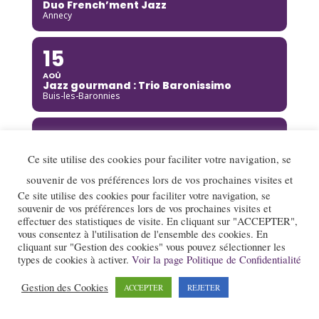
Duo French’ment Jazz
Annecy
15
AOÛ
Jazz gourmand : Trio Baronissimo
Buis-les-Baronnies
15
AOÛ
Ce site utilise des cookies pour faciliter votre navigation, se
Gaël Fromantin
Saint Pierre de Curtille
souvenir de vos préférences lors de vos prochaines visites et
Ce site utilise des cookies pour faciliter votre navigation, se
souvenir de vos préférences lors de vos prochaines visites et
15
effectuer des statistiques de visite. En cliquant sur "ACCEPTER",
vous consentez à l'utilisation de l'ensemble des cookies. En
AOÛ
Richard Galliano [Complet]
cliquant sur "Gestion des cookies" vous pouvez sélectionner les
Brou
types de cookies à activer.
Voir la page Politique de Confidentialité
Gestion des Cookies
ACCEPTER
REJETER
15
AOÛ