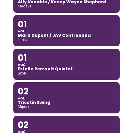
Ally Venable / Kenny Wayne Shepherd
Megève
01
AOÛ
Mara Dupont / JAV Contreband
Larnas
01
AOÛ
Estelle Perrault Quintet
Brou
02
AOÛ
Tricotin Swing
Mijoux
02
AOÛ