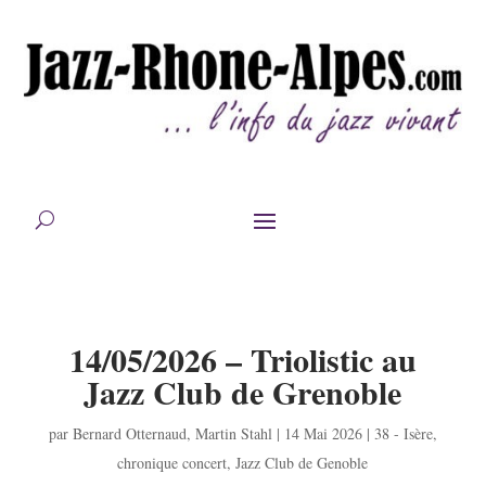
14/05/2026 – Triolistic au
Jazz Club de Grenoble
par
Bernard Otternaud
,
Martin Stahl
|
14 Mai 2026
|
38 - Isère
,
chronique concert
,
Jazz Club de Genoble