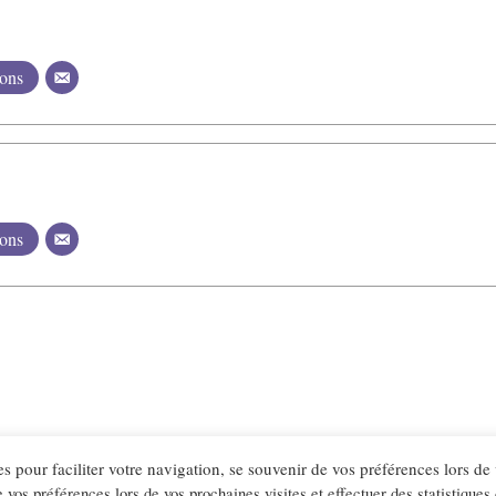
ions
ions
es pour faciliter votre navigation, se souvenir de vos préférences lors de
e vos préférences lors de vos prochaines visites et effectuer des statistiques