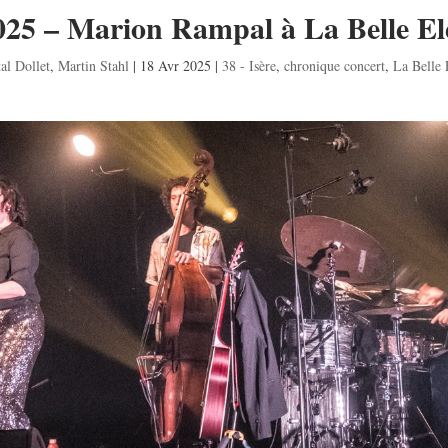
025 – Marion Rampal à La Belle El
al Dollet
,
Martin Stahl
|
18 Avr 2025
|
38 - Isère
,
chronique concert
,
La Belle 