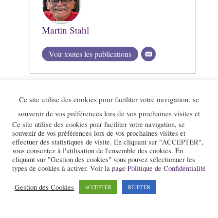
Martin Stahl
Voir toutes les publications
Ce site utilise des cookies pour faciliter votre navigation, se
souvenir de vos préférences lors de vos prochaines visites et
Ce site utilise des cookies pour faciliter votre navigation, se
souvenir de vos préférences lors de vos prochaines visites et
effectuer des statistiques de visite. En cliquant sur "ACCEPTER",
vous consentez à l'utilisation de l'ensemble des cookies. En
cliquant sur "Gestion des cookies" vous pouvez sélectionner les
types de cookies à activer.
Voir la page Politique de Confidentialité
Le site et la newsletter Jazz-Rhone-Alpes.com sont édités par l’association
Gestion des Cookies
ACCEPTER
REJETER
« Loi 1901 » « Jazz en Rhône-Alpes » qui a pour objet la promotion du
jazz dans notre région.
Pour nous contacter :
contact@jazz-rhone-alpes.com