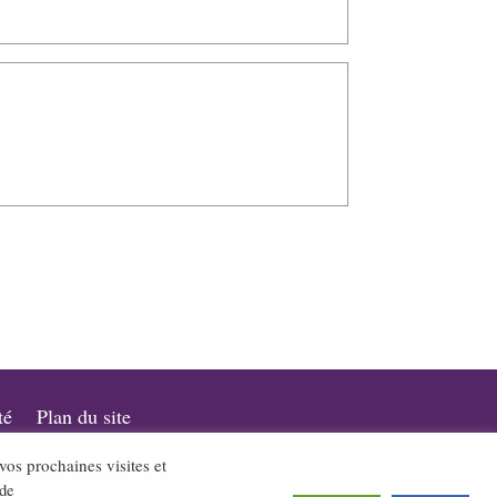
té
Plan du site
 vos prochaines visites et
a promotion du jazz dans notre région.
 de