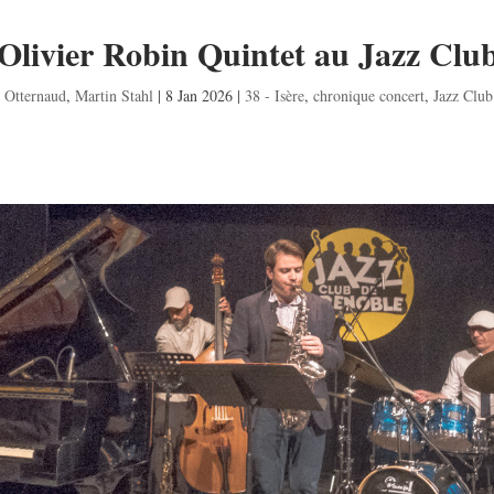
 Olivier Robin Quintet au Jazz Clu
 Otternaud
,
Martin Stahl
|
8 Jan 2026
|
38 - Isère
,
chronique concert
,
Jazz Club