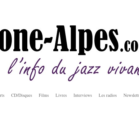
rts
CD/Disques
Films
Livres
Interviews
Les radios
Newslett