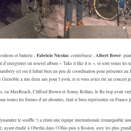
Fabricio Nicolas
Albert Bover
sitions et batterie ;
: contrebasse ;
: pia
ent d’enregistrer un nouvel album « Take it like it is », et sont venus les
mbéry (et oui il fallait bien un peu de coordination pour présenter au 
 Grenoble a mis deux ans pour l’avoir, et si vous aviez été au concert j
s, ou MaxRoach, Clifford Brown et Sonny Rollins, le Be-bop avait viré
 toutes les formes d’art abouties, était si bien représentée en France p
 dynamiter le souffle !) a réuni une équipe internationale remarquable a
, ayant étudié à Oberlin dans l’Ohio puis à Boston, avec les plus grands