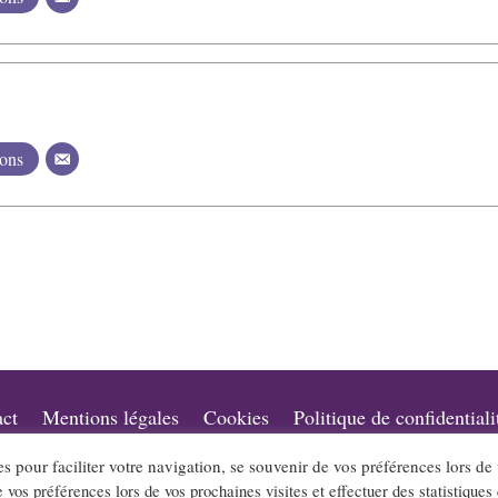
ions
ct
Mentions légales
Cookies
Politique de confidentiali
es pour faciliter votre navigation, se souvenir de vos préférences lors de
lpes.com sont édités par l’association « Loi 1901 » « Jazz en Rhône-Alpes » qui a pour objet l
e vos préférences lors de vos prochaines visites et effectuer des statistiques