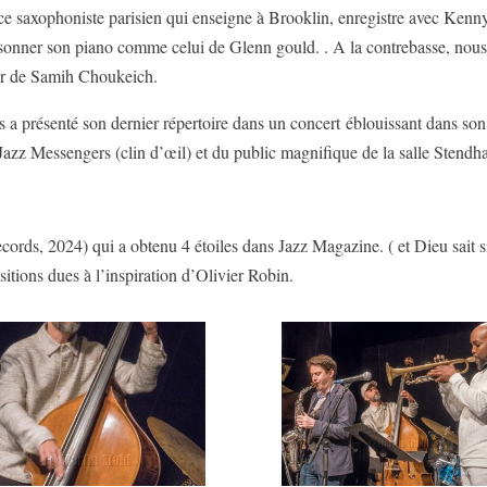
ce saxophoniste parisien qui enseigne à Brooklin, enregistre avec Kenny
ire sonner son piano comme celui de Glenn gould. . A la contrebasse, nou
ur de Samih Choukeich.
a présenté son dernier répertoire dans un concert éblouissant dans son 
zz Messengers (clin d’œil) et du public magnifique de la salle Stendha
cords, 2024) qui a obtenu 4 étoiles dans Jazz Magazine. ( et Dieu sait si
itions dues à l’inspiration d’Olivier Robin.