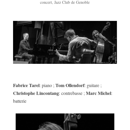
concert
,
Jazz Club de Genoble
Fabrice Tarel
Tom Ollendorf
: piano ;
: guitare ;
Christophe Lincontang
Marc Michel
: contrebasse ;
:
batterie